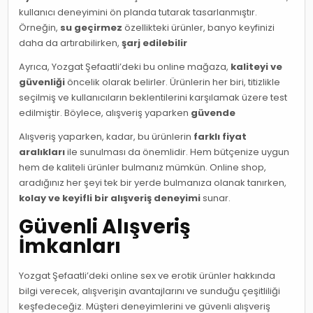
kullanıcı deneyimini ön planda tutarak tasarlanmıştır.
Örneğin,
su geçirmez
özellikteki ürünler, banyo keyfinizi
daha da artırabilirken,
şarj edilebilir
Ayrıca, Yozgat Şefaatli’deki bu online mağaza,
kaliteyi ve
güvenliği
öncelik olarak belirler. Ürünlerin her biri, titizlikle
seçilmiş ve kullanıcıların beklentilerini karşılamak üzere test
edilmiştir. Böylece, alışveriş yaparken
güvende
Alışveriş yaparken, kadar, bu ürünlerin
farklı fiyat
aralıkları
ile sunulması da önemlidir. Hem bütçenize uygun
hem de kaliteli ürünler bulmanız mümkün. Online shop,
aradığınız her şeyi tek bir yerde bulmanıza olanak tanırken,
kolay ve keyifli bir alışveriş deneyimi
sunar.
Güvenli Alışveriş
İmkanları
Yozgat Şefaatli’deki online sex ve erotik ürünler hakkında
bilgi verecek, alışverişin avantajlarını ve sunduğu çeşitliliği
keşfedeceğiz. Müşteri deneyimlerini ve güvenli alışveriş