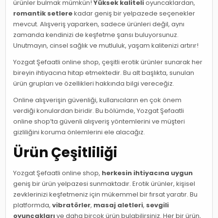
ürünler bulmak mümkün!
Yüksek kaliteli
oyuncaklardan,
romantik setlere
kadar geniş bir yelpazede seçenekler
mevcut. Alışveriş yaparken, sadece ürünleri değil, aynı
zamanda kendinizi de keşfetme şansı buluyorsunuz.
Unutmayın, cinsel sağlık ve mutluluk, yaşam kalitenizi artırır!
Yozgat Şefaatli online shop, çeşitli erotik ürünler sunarak her
bireyin ihtiyacına hitap etmektedir. Bu alt başlıkta, sunulan
ürün grupları ve özellikleri hakkında bilgi vereceğiz.
Online alışverişin güvenliği, kullanıcıların en çok önem
verdiği konulardan biridir. Bu bölümde, Yozgat Şefaatli
online shop’ta güvenli alışveriş yöntemlerini ve müşteri
gizliliğini koruma önlemlerini ele alacağız.
Ürün Çeşitliliği
Yozgat Şefaatli online shop,
herkesin ihtiyacına uygun
geniş bir ürün yelpazesi sunmaktadır. Erotik ürünler, kişisel
zevklerinizi keşfetmeniz için mükemmel bir fırsat yaratır. Bu
platformda,
vibratörler
,
masaj aletleri
,
sevgili
oyuncakları
ve daha birçok ürün bulabilirsiniz. Her bir ürün,