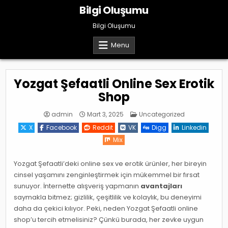
Skip
Bilgi Oluşumu
to
content
Bilgi Oluşumu
Menu
Yozgat Şefaatli Online Sex Erotik
Shop
Posted
admin
Mart 3, 2025
Uncategorized
in
X
Facebook
Reddit
VK
Digg
Linkedin
Mix
Yozgat Şefaatli’deki online sex ve erotik ürünler, her bireyin
cinsel yaşamını zenginleştirmek için mükemmel bir fırsat
sunuyor. İnternette alışveriş yapmanın
avantajları
saymakla bitmez; gizlilik, çeşitlilik ve kolaylık, bu deneyimi
daha da çekici kılıyor. Peki, neden Yozgat Şefaatli online
shop’u tercih etmelisiniz? Çünkü burada, her zevke uygun