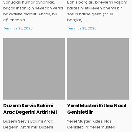
Sonuçları Kumar oynamak,
Bahis borçları, bireylerin yaşam
birçok insan için heyecan verici
kalitesini etkileyen önemli bir
bir aktivite olabilir. Ancak, bu
sorun haline gelmiştir. Bu
eğlencenin…
borçlar,…
Temmuz 28, 2026
Temmuz 28, 2026
Posted
Posted
in
in
Duzenli Servis Bakimi
Yerel Musteri Kitlesi Nasil
Arac Degerini Artirir Mi
Genisletilir
Düzenli Servis Bakımı Araç
Yerel Müşteri Kitlesi Nasıl
Değerini Artırır mı? Düzenli
Genişletilir? Yerel müşteri