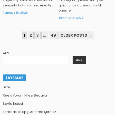
sağlık faydalarıyla kahvaltılara
far seçimi, güvenli sürüş ve
zenginlik katan bir seçenektir….
görünürlük açısından kritik
öneme…
Temmuz 16, 2026
Temmuz 16, 2026
YAZI
1
2
3
…
49
OLDER POSTS →
SAYFALAMASI
Ara
ARA
SAYFALAR
Liste
Reels Yorum Hilesi Bedava
Sayfa Listesi
Threads Takipçi Arttırma Şifresiz