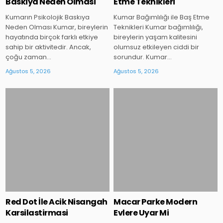
Baskiya Neden Olmasi
Etme Teknikleri
Kumarın Psikolojik Baskıya
Kumar Bağımlılığı ile Baş Etme
Neden Olması Kumar, bireylerin
Teknikleri Kumar bağımlılığı,
hayatında birçok farklı etkiye
bireylerin yaşam kalitesini
sahip bir aktivitedir. Ancak,
olumsuz etkileyen ciddi bir
çoğu zaman…
sorundur. Kumar…
Ağustos 5, 2026
Ağustos 5, 2026
Posted
Posted
in
in
Red Dot İle Acik Nisangah
Macar Parke Modern
Karsilastirmasi
Evlere Uyar Mi