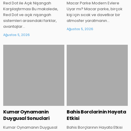
Red Dot ile Açık Nişangah
Macar Parke Modern Evlere
Karşılaştırması Bu makalede,
Uyar mı? Macar parke, birçok
Red Dot ve açık nişangah
kişi için sıcak ve davetkar bir
sistemleri arasındaki farklar,
atmosfer yaratmanın…
avantajlar…
Ağustos 5, 2026
Ağustos 5, 2026
Posted
Posted
in
in
Kumar Oynamanin
Bahis Borclarinin Hayata
Duygusal Sonuclari
Etkisi
Kumar Oynamanın Duygusal
Bahis Borçlarının Hayata Etkisi