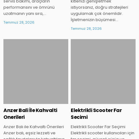
servis bakımı, araçların
kitlenizi genişletmek
performansını ve ömrünü
istiyorsanız, doğru stratejileri
uzatmanın yanı sıra,…
uygulamak çok önemlidir.
İşletmenizin büyümesi…
Temmuz 28, 2026
Temmuz 28, 2026
Posted
Posted
in
in
Anzer Bali İle Kahvalti
Elektrikli Scooter Far
Onerileri
Secimi
Anzer Balı ile Kahvaltı Önerileri
Elektrikli Scooter Far Seçimi
Anzer balı, eşsiz lezzeti ve
Elektrikli scooter kullanıcıları için