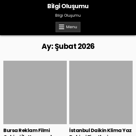
Skip
Bilgi Oluşumu
to
content
Bilgi Oluşumu
Menu
Ay:
Şubat 2026
Posted
Posted
in
in
Bursa Reklam Filmi
İstanbul Daikin Klima Yaz