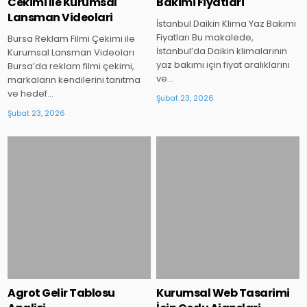
Cekimi İle Kurumsal
Bakimi Fiyatlari
Lansman Videolari
İstanbul Daikin Klima Yaz Bakımı
Fiyatları Bu makalede,
Bursa Reklam Filmi Çekimi ile
İstanbul’da Daikin klimalarının
Kurumsal Lansman Videoları
yaz bakımı için fiyat aralıklarını
Bursa’da reklam filmi çekimi,
ve…
markaların kendilerini tanıtma
ve hedef…
Şubat 23, 2026
Şubat 23, 2026
Posted
Posted
in
in
Agrot Gelir Tablosu
Kurumsal Web Tasarimi