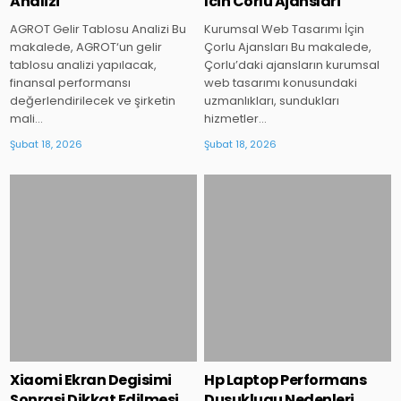
Analizi
İcin Corlu Ajanslari
AGROT Gelir Tablosu Analizi Bu
Kurumsal Web Tasarımı İçin
makalede, AGROT‘un gelir
Çorlu Ajansları Bu makalede,
tablosu analizi yapılacak,
Çorlu’daki ajansların kurumsal
finansal performansı
web tasarımı konusundaki
değerlendirilecek ve şirketin
uzmanlıkları, sundukları
mali…
hizmetler…
Şubat 18, 2026
Şubat 18, 2026
Posted
Posted
in
in
Xiaomi Ekran Degisimi
Hp Laptop Performans
Sonrasi Dikkat Edilmesi
Dusuklugu Nedenleri