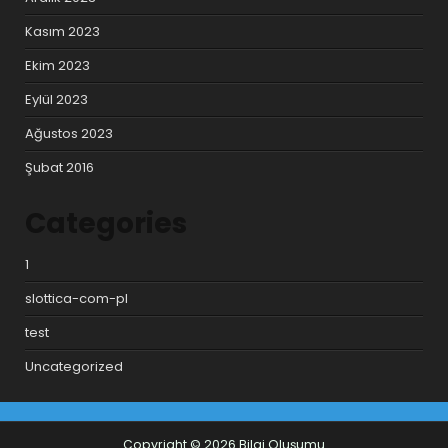
Kasım 2023
Ekim 2023
Eylül 2023
Ağustos 2023
Şubat 2016
Categories
1
slottica-com-pl
test
Uncategorized
Copyright © 2026 Bilgi Oluşumu