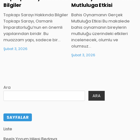
Bilgiler
Mutluluga Etkisi
Topkapı Sarayı Hakkında Bilgiler
Bahis Oynamanın Gerçek
Topkapı Sarayı, Osmanlı
Mutluluğa Etkisi Bu makalede
İmparatorluğu’nun en önemli
bahis oynamanın bireylerin
yapılarından biridir. Bu
mutluluğu üzerindeki etkileri
muazzam yapı, sadece bir…
incelenecek, olumlu ve
olumsuz…
Şubat 3, 2026
Şubat 3, 2026
Ara
ARA
SAYFALAR
Liste
Reels Yorum Hilesi Bedava