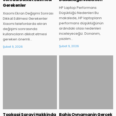
Gerekenler
HP Laptop Performans
Düşüklüğü Nedenleri Bu
Xiaomi Ekran Değişimi Sonrası
makalede, HP laptopların
Dikkat Edilmesi Gerekenler
performans düşüklüğünün
Xiaomi telefonlarda ekran
ardındaki olası nedenleri
değişimi sonrasında
inceleyeceğiz. Donanım,
kullanıcıların dikkat etmesi
yazılım…
gereken önemli…
Şubat 9, 2026
Şubat 9, 2026
Posted
Posted
in
in
Topkapi Sarayi Hakkinda
Bahis Oynamanin Gercek