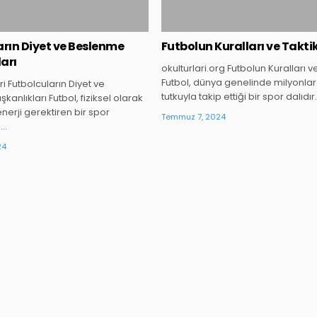
arın Diyet ve Beslenme
Futbolun Kuralları ve Taktik
ları
okulturlari.org Futbolun Kuralları ve
Futbol, dünya genelinde milyonlar
ri Futbolcuların Diyet ve
tutkuyla takip ettiği bir spor dalıdır
kanlıkları Futbol, fiziksel olarak
enerji gerektiren bir spor
Temmuz 7, 2024
,…
24