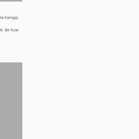
le tanışıp
r. Bir fuar
…