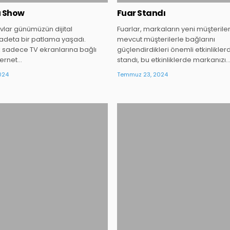
ü Show
Fuar Standı
vlar günümüzün dijital
Fuarlar, markaların yeni müşteriler
adeta bir patlama yaşadı.
mevcut müşterilerle bağlarını
ık sadece TV ekranlarına bağlı
güçlendirdikleri önemli etkinliklerdi
ternet…
standı, bu etkinliklerde markanızı
024
Temmuz 23, 2024
Posted
Posted
in
in