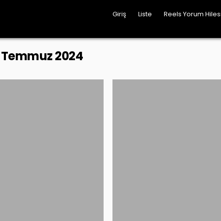
Giriş
Liste
Reels Yorum Hile
:
Temmuz 2024
Posted
Posted
in
in