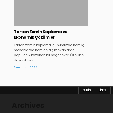
Tartan Zemin Kaplama ve
Ekonomik Çözümler
Tartan zemin kaplama, günümüzde hem iç
mekanlarda hem de dış mekanlarda
popülerlik kazanan bir seçenektir. Özellikle
dayanıklılığı…
Temmuz 4, 2024
GIRIŞ
LISTE
Archives