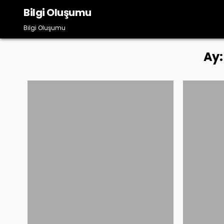
Skip
Bilgi Oluşumu
to
content
Bilgi Oluşumu
Ay
Posted
in