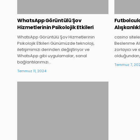
WhatsApp Görüntülü Şov
Futbolcul
Hizmetlerinin Psikolojik Etkileri
Alışkanlık
WhatsApp Görüntülü Şov Hizmetlerinin
casino sitele
Psikolojik Etkileri Günümüzde teknoloji,
Beslenme Alış
iletişimimizi derinden değiştiriyor ve
zorlayıcı ve 
WhatsApp gibi uygulamalar, sanal
olduğundan
bağlantılarımızı…
Temmuz 7, 20
Temmuz 11, 2024
Posted
in