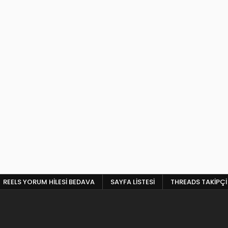
REELS YORUM HILESI BEDAVA
SAYFA LISTESI
THREADS TAKIPÇI