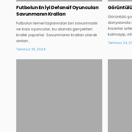
Futbolun En İyi Defansif Oyuncuları
Görüntül
Savunmanın Kralları
Görüntülü şo
dünyasında 
Futbolun temel taşlarından biri savunmadır
İnsanlar art
ve bazı oyuncular, bu alanda gerçekten
kalmayıp, in
krallık yaparlar. Savunmanın kralları olarak
anılan…
Temmuz 24, 2
Temmuz 25, 2024
Posted
in