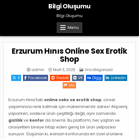
Skip
Bilgi Oluşumu
to
content
Bilgi Oluşumu
Menu
Erzurum Hınıs Online Sex Erotik
Shop
Posted
admin
Mart 3, 2025
Uncategorized
in
X
Facebook
Reddit
VK
Digg
Linkedin
Mix
Erzurum Hınıs’taki
online seks ve erotik shop
, cinsel
yaşamınıza renk katmak için mükemmel bir adres! Alışveriş
yaparken, sadece ürün çeşitliliği değil, aynı zamanda
gizlilik
ve
konfor
da önemli. Bu platform, her yaştan ve
cinsiyetten bireye hitap eden geniş bir ürün yelpazesi
sunuyor. Düşünün ki, evinizin konforunda en özel ürünlere