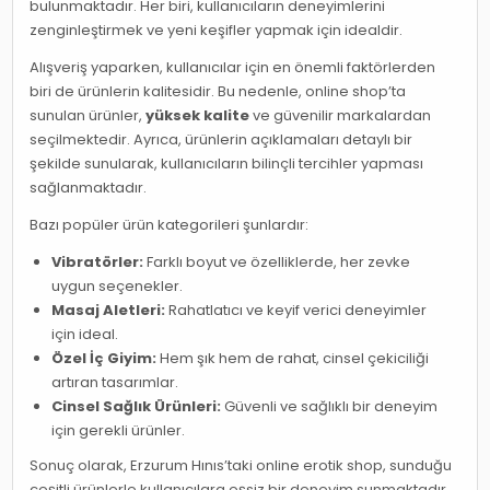
bulunmaktadır. Her biri, kullanıcıların deneyimlerini
zenginleştirmek ve yeni keşifler yapmak için idealdir.
Alışveriş yaparken, kullanıcılar için en önemli faktörlerden
biri de ürünlerin kalitesidir. Bu nedenle, online shop’ta
sunulan ürünler,
yüksek kalite
ve güvenilir markalardan
seçilmektedir. Ayrıca, ürünlerin açıklamaları detaylı bir
şekilde sunularak, kullanıcıların bilinçli tercihler yapması
sağlanmaktadır.
Bazı popüler ürün kategorileri şunlardır:
Vibratörler:
Farklı boyut ve özelliklerde, her zevke
uygun seçenekler.
Masaj Aletleri:
Rahatlatıcı ve keyif verici deneyimler
için ideal.
Özel İç Giyim:
Hem şık hem de rahat, cinsel çekiciliği
artıran tasarımlar.
Cinsel Sağlık Ürünleri:
Güvenli ve sağlıklı bir deneyim
için gerekli ürünler.
Sonuç olarak, Erzurum Hınıs’taki online erotik shop, sunduğu
çeşitli ürünlerle kullanıcılara eşsiz bir deneyim sunmaktadır.