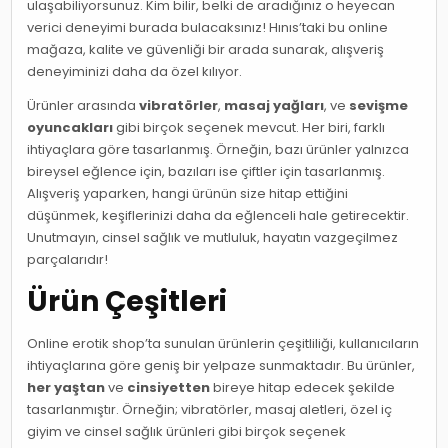
ulaşabiliyorsunuz. Kim bilir, belki de aradığınız o heyecan
verici deneyimi burada bulacaksınız! Hınıs’taki bu online
mağaza, kalite ve güvenliği bir arada sunarak, alışveriş
deneyiminizi daha da özel kılıyor.
Ürünler arasında
vibratörler
,
masaj yağları
, ve
sevişme
oyuncakları
gibi birçok seçenek mevcut. Her biri, farklı
ihtiyaçlara göre tasarlanmış. Örneğin, bazı ürünler yalnızca
bireysel eğlence için, bazıları ise çiftler için tasarlanmış.
Alışveriş yaparken, hangi ürünün size hitap ettiğini
düşünmek, keşiflerinizi daha da eğlenceli hale getirecektir.
Unutmayın, cinsel sağlık ve mutluluk, hayatın vazgeçilmez
parçalarıdır!
Ürün Çeşitleri
Online erotik shop’ta sunulan ürünlerin çeşitliliği, kullanıcıların
ihtiyaçlarına göre geniş bir yelpaze sunmaktadır. Bu ürünler,
her yaştan
ve
cinsiyetten
bireye hitap edecek şekilde
tasarlanmıştır. Örneğin; vibratörler, masaj aletleri, özel iç
giyim ve cinsel sağlık ürünleri gibi birçok seçenek