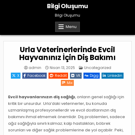
Skip
Bilgi Oluşumu
to
content
Bilgi Oluşumu
Menu
Urla Veterinerlerinde Evcil
Hayvanınız İçin Diş Bakımı
Posted
admin
Nisan 13, 2025
Uncategorized
in
X
Facebook
Reddit
VK
Digg
Linkedin
Mix
Evcil hayvanlarınızın diş sağlığı
, onların genel sağlığı için
kritik bir unsurdur. Urla’daki veterinerler, bu konuda
uzmanlaşmış profesyonellerdir ve evcil dostlarınızın diş
bakımını ihmal etmemek önemlidir. Diş problemleri, sadece
ağız sağlığıyla sınırlı kalmaz; kalp hastalıkları, böbrek
sorunları ve diğer sağlık problemlerine de yol açabilir. Peki,