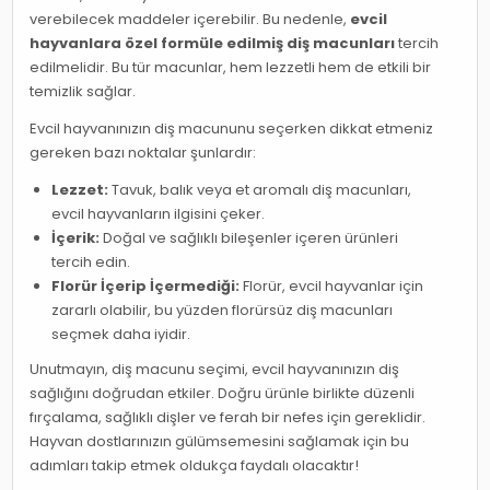
verebilecek maddeler içerebilir. Bu nedenle,
evcil
hayvanlara özel formüle edilmiş diş macunları
tercih
edilmelidir. Bu tür macunlar, hem lezzetli hem de etkili bir
temizlik sağlar.
Evcil hayvanınızın diş macununu seçerken dikkat etmeniz
gereken bazı noktalar şunlardır:
Lezzet:
Tavuk, balık veya et aromalı diş macunları,
evcil hayvanların ilgisini çeker.
İçerik:
Doğal ve sağlıklı bileşenler içeren ürünleri
tercih edin.
Florür İçerip İçermediği:
Florür, evcil hayvanlar için
zararlı olabilir, bu yüzden florürsüz diş macunları
seçmek daha iyidir.
Unutmayın, diş macunu seçimi, evcil hayvanınızın diş
sağlığını doğrudan etkiler. Doğru ürünle birlikte düzenli
fırçalama, sağlıklı dişler ve ferah bir nefes için gereklidir.
Hayvan dostlarınızın gülümsemesini sağlamak için bu
adımları takip etmek oldukça faydalı olacaktır!