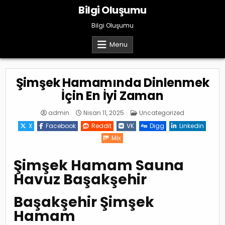
Skip
Bilgi Oluşumu
to
content
Bilgi Oluşumu
Menu
Şimşek Hamamında Dinlenmek
İçin En İyi Zaman
Posted
admin
Nisan 11, 2025
Uncategorized
in
X
Facebook
Reddit
VK
Digg
Linkedin
Mix
Şimşek Hamam Sauna
Havuz Başakşehir
Başakşehir Şimşek
Hamam