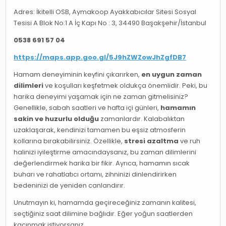
Adres: İkitelli OSB, Aymakoop Ayakkabıcılar Sitesi Sosyal
Tesisi A Blok No:1 A İç Kapı No : 3, 34490 Başakşehir/İstanbul
0538 691 57 04
https://maps.app.goo.gl/5J9hZWZowJhZgfDB7
Hamam deneyiminin keyfini çıkarırken,
en uygun zaman
dilimleri
ve koşulları keşfetmek oldukça önemlidir. Peki, bu
harika deneyimi yaşamak için ne zaman gitmelisiniz?
Genellikle, sabah saatleri ve hafta içi günleri,
hamamın
sakin ve huzurlu olduğu
zamanlardır. Kalabalıktan
uzaklaşarak, kendinizi tamamen bu eşsiz atmosferin
kollarına bırakabilirsiniz. Özellikle,
stresi azaltma
ve ruh
halinizi iyileştirme amacındaysanız, bu zaman dilimlerini
değerlendirmek harika bir fikir. Ayrıca, hamamın sıcak
buharı ve rahatlatıcı ortamı, zihninizi dinlendirirken
bedeninizi de yeniden canlandırır.
Unutmayın ki, hamamda geçireceğiniz zamanın kalitesi,
seçtiğiniz saat dilimine bağlıdır. Eğer yoğun saatlerden
kaçınmak istiyorsanız,