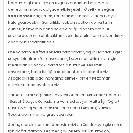
Hamama gitmek için en uygun zamanları belirlemek,
deneyiminizi büyük ölçüde etkileyebilir. Özellikle
yoğun
saatlerden
kaçınmak, rahatlama sürecinizi daha keyifli
hale getirecektir. Genellikle, sabah saatleri ve hafta içi
günleri, hamamın daha sakin olduğu dönemlerdir. Bu
saatlerde, hem kalabalıktan uzak durabilir hem de kendinizi
daha iyi hissedebilirsiniz.
Öte yandan,
hafta sonları
hamamda yoğunluk artar. Eğer
sosyal bir atmosfer arıyorsanız, bu zaman dilimi sizin için
ideal olabilir. Ancak, daha fazla huzur ve sessizlik
arıyorsanız, hafta içi öğle saatlerini tercih etmelisiniz.
Aşağıdaki tabloda, hamama gitmek için en iyi zaman
dilimlerini inceleyebilirsiniz:
Zaman Dilimi Yoğunluk Seviyesi Önerilen Aktiviteler Hafta İçi
(Sabah) Düşük Rahatlama ve meditasyon Hafta İçi (Öğle)
Düşük Masaj ve cilt bakımı Hafta Sonu (Akşam) Yüksek
Sosyal etkinlikler ve grup seansları
Sonuç olarak, hamam deneyiminizi en üst düzeye çıkarmak
için doğru zamanı seçmek çok önemlidir. Unutmayın,