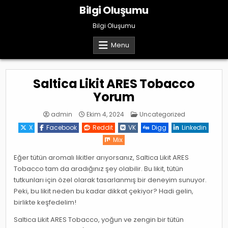
Skip
Bilgi Oluşumu
to
content
Bilgi Oluşumu
Menu
Saltica Likit ARES Tobacco
Yorum
Posted
admin
Ekim 4, 2024
Uncategorized
in
X
Facebook
Reddit
VK
Digg
Linkedin
Mix
Eğer tütün aromalı likitler arıyorsanız, Saltica Likit ARES
Tobacco tam da aradığınız şey olabilir. Bu likit, tütün
tutkunları için özel olarak tasarlanmış bir deneyim sunuyor.
Peki, bu likit neden bu kadar dikkat çekiyor? Hadi gelin,
birlikte keşfedelim!
Saltica Likit ARES Tobacco, yoğun ve zengin bir tütün