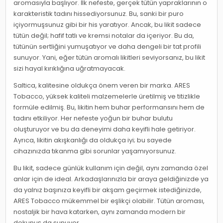
aromasıyla başlıyor. İlk nefeste, gerçek tütün yapraklarının o
karakteristik tadını hissediyorsunuz. Bu, sanki bir puro
içiyormuşsunuz gibi bir his yaratıyor. Ancak, bu likit sadece
tütün değil; hafif tatlı ve kremsi notalar da içeriyor. Bu da,
tütünün sertliğini yumuşatıyor ve daha dengeli bir tat profili
sunuyor. Yani, eğer tütün aromalı likitleri seviyorsanız, bu likit
sizi hayal kırıklığına uğratmayacak.
Saltica, kalitesine oldukça önem veren bir marka. ARES
Tobacco, yüksek kaliteli malzemelerle üretilmiş ve titizlikle
formüle edilmiş. Bu, likitin hem buhar performansını hem de
tadını etkiliyor. Her nefeste yoğun bir buhar bulutu
oluşturuyor ve bu da deneyimi daha keyifli hale getiriyor.
Ayrıca, likitin akışkanlığı da oldukça iyi; bu sayede
cihazınızda tıkanma gibi sorunlar yaşamıyorsunuz.
Bu likit, sadece günlük kullanım için değil, aynı zamanda özel
anlar için de ideal. Arkadaşlarınızla bir araya geldiğinizde ya
da yalnız başınıza keyifli bir akşam geçirmek istediğinizde,
ARES Tobacco mükemmel bir eşlikçi olabilir. Tütün aroması,
nostaljik bir hava katarken, aynı zamanda modern bir
dokunuş da sunuyor.