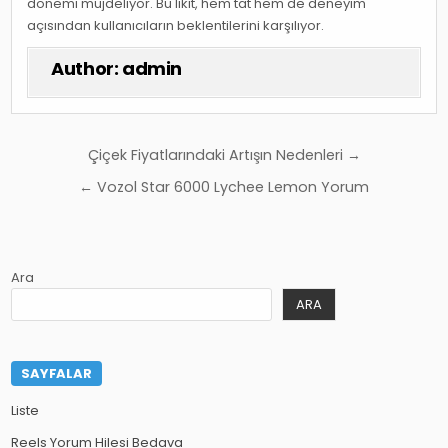
dönemi müjdeliyor. Bu likit, hem tat hem de deneyim
açısından kullanıcıların beklentilerini karşılıyor.
Author:
admin
Yazı
Çiçek Fiyatlarındaki Artışın Nedenleri →
gezinmesi
← Vozol Star 6000 Lychee Lemon Yorum
Ara
ARA
SAYFALAR
Liste
Reels Yorum Hilesi Bedava