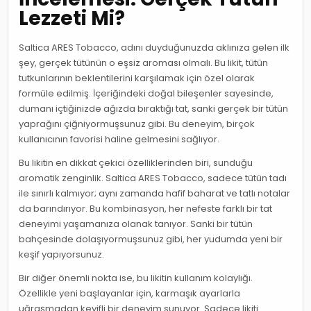
Lezzeti Mi?
Saltica ARES Tobacco, adını duyduğunuzda aklınıza gelen ilk
şey, gerçek tütünün o eşsiz aroması olmalı. Bu likit, tütün
tutkunlarının beklentilerini karşılamak için özel olarak
formüle edilmiş. İçeriğindeki doğal bileşenler sayesinde,
dumanı içtiğinizde ağızda bıraktığı tat, sanki gerçek bir tütün
yaprağını çiğniyormuşsunuz gibi. Bu deneyim, birçok
kullanıcının favorisi haline gelmesini sağlıyor.
Bu likitin en dikkat çekici özelliklerinden biri, sunduğu
aromatik zenginlik. Saltica ARES Tobacco, sadece tütün tadı
ile sınırlı kalmıyor; aynı zamanda hafif baharat ve tatlı notalar
da barındırıyor. Bu kombinasyon, her nefeste farklı bir tat
deneyimi yaşamanıza olanak tanıyor. Sanki bir tütün
bahçesinde dolaşıyormuşsunuz gibi, her yudumda yeni bir
keşif yapıyorsunuz.
Bir diğer önemli nokta ise, bu likitin kullanım kolaylığı.
Özellikle yeni başlayanlar için, karmaşık ayarlarla
uğraşmadan keyifli bir deneyim sunuyor. Sadece likiti