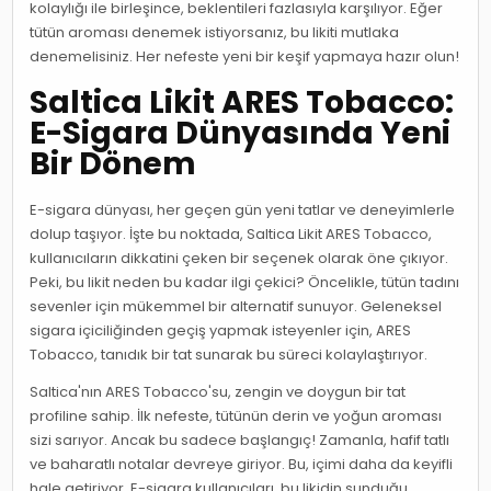
kolaylığı ile birleşince, beklentileri fazlasıyla karşılıyor. Eğer
tütün aroması denemek istiyorsanız, bu likiti mutlaka
denemelisiniz. Her nefeste yeni bir keşif yapmaya hazır olun!
Saltica Likit ARES Tobacco:
E-Sigara Dünyasında Yeni
Bir Dönem
E-sigara dünyası, her geçen gün yeni tatlar ve deneyimlerle
dolup taşıyor. İşte bu noktada, Saltica Likit ARES Tobacco,
kullanıcıların dikkatini çeken bir seçenek olarak öne çıkıyor.
Peki, bu likit neden bu kadar ilgi çekici? Öncelikle, tütün tadını
sevenler için mükemmel bir alternatif sunuyor. Geleneksel
sigara içiciliğinden geçiş yapmak isteyenler için, ARES
Tobacco, tanıdık bir tat sunarak bu süreci kolaylaştırıyor.
Saltica'nın ARES Tobacco'su, zengin ve doygun bir tat
profiline sahip. İlk nefeste, tütünün derin ve yoğun aroması
sizi sarıyor. Ancak bu sadece başlangıç! Zamanla, hafif tatlı
ve baharatlı notalar devreye giriyor. Bu, içimi daha da keyifli
hale getiriyor. E-sigara kullanıcıları, bu likidin sunduğu