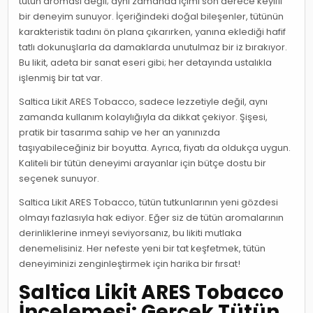
tütün aroması değil; aynı zamanda içimi son derece keyifli
bir deneyim sunuyor. İçeriğindeki doğal bileşenler, tütünün
karakteristik tadını ön plana çıkarırken, yanına eklediği hafif
tatlı dokunuşlarla da damaklarda unutulmaz bir iz bırakıyor.
Bu likit, adeta bir sanat eseri gibi; her detayında ustalıkla
işlenmiş bir tat var.
Saltica Likit ARES Tobacco, sadece lezzetiyle değil, aynı
zamanda kullanım kolaylığıyla da dikkat çekiyor. Şişesi,
pratik bir tasarıma sahip ve her an yanınızda
taşıyabileceğiniz bir boyutta. Ayrıca, fiyatı da oldukça uygun.
Kaliteli bir tütün deneyimi arayanlar için bütçe dostu bir
seçenek sunuyor.
Saltica Likit ARES Tobacco, tütün tutkunlarının yeni gözdesi
olmayı fazlasıyla hak ediyor. Eğer siz de tütün aromalarının
derinliklerine inmeyi seviyorsanız, bu likiti mutlaka
denemelisiniz. Her nefeste yeni bir tat keşfetmek, tütün
deneyiminizi zenginleştirmek için harika bir fırsat!
Saltica Likit ARES Tobacco
İncelemesi: Gerçek Tütün