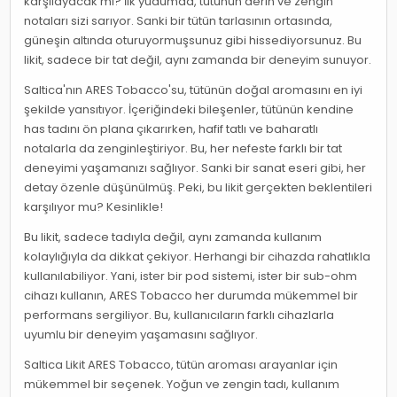
karşılayacak mı? İlk yudumda, tütünün derin ve zengin
notaları sizi sarıyor. Sanki bir tütün tarlasının ortasında,
güneşin altında oturuyormuşsunuz gibi hissediyorsunuz. Bu
likit, sadece bir tat değil, aynı zamanda bir deneyim sunuyor.
Saltica'nın ARES Tobacco'su, tütünün doğal aromasını en iyi
şekilde yansıtıyor. İçeriğindeki bileşenler, tütünün kendine
has tadını ön plana çıkarırken, hafif tatlı ve baharatlı
notalarla da zenginleştiriyor. Bu, her nefeste farklı bir tat
deneyimi yaşamanızı sağlıyor. Sanki bir sanat eseri gibi, her
detay özenle düşünülmüş. Peki, bu likit gerçekten beklentileri
karşılıyor mu? Kesinlikle!
Bu likit, sadece tadıyla değil, aynı zamanda kullanım
kolaylığıyla da dikkat çekiyor. Herhangi bir cihazda rahatlıkla
kullanılabiliyor. Yani, ister bir pod sistemi, ister bir sub-ohm
cihazı kullanın, ARES Tobacco her durumda mükemmel bir
performans sergiliyor. Bu, kullanıcıların farklı cihazlarla
uyumlu bir deneyim yaşamasını sağlıyor.
Saltica Likit ARES Tobacco, tütün aroması arayanlar için
mükemmel bir seçenek. Yoğun ve zengin tadı, kullanım