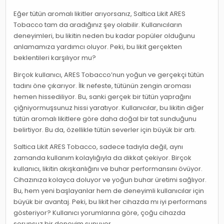
Eğer tütün aromalı likitler arıyorsanız, Saltica Likit ARES
Tobacco tam da aradığınız şey olabilir. Kullanıcıların
deneyimleri, bu likitin neden bu kadar popüler olduğunu
anlamamıza yardımcı oluyor. Peki, bu likit gerçekten
beklentileri karşılıyor mu?
Birçok kullanıcı, ARES Tobacco’nun yoğun ve gerçekçi tütün
tadını öne çıkarıyor. İlk nefeste, tütünün zengin aroması
hemen hissediliyor. Bu, sanki gerçek bir tütün yaprağını
çiğniyormuşsunuz hissi yaratıyor. Kullanıcılar, bu likitin diğer
tütün aromalı likitlere göre daha doğal bir tat sunduğunu
belirtiyor. Bu da, özellikle tütün severler için büyük bir artı.
Saltica Likit ARES Tobacco, sadece tadıyla değil, aynı
zamanda kullanım kolaylığıyla da dikkat çekiyor. Birçok
kullanıcı, likitin akışkanlığını ve buhar performansını övüyor.
Cihazınıza kolayca doluyor ve yoğun buhar üretimi sağlıyor.
Bu, hem yeni başlayanlar hem de deneyimli kullanıcılar için
büyük bir avantaj. Peki, bu likit her cihazda mı iyi performans
gösteriyor? Kullanıcı yorumlarına göre, çoğu cihazda
sorunsuz bir deneyim sunuyor.