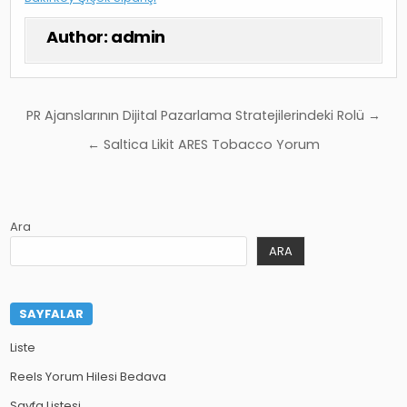
Author:
admin
Yazı
PR Ajanslarının Dijital Pazarlama Stratejilerindeki Rolü →
gezinmesi
← Saltica Likit ARES Tobacco Yorum
Ara
ARA
SAYFALAR
Liste
Reels Yorum Hilesi Bedava
Sayfa Listesi