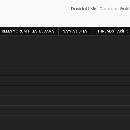
Davidoff Mini Cigarillos Gold
REELS YORUM HILESI BEDAVA
SAYFA LISTESI
THREADS TAKIPÇI