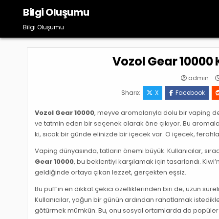
Skip
Bilgi Oluşumu
to
content
Bilgi Oluşumu
Vozol Gear 10000 
admin
Share:
X
Facebook
Vozol Gear 10000
, meyve aromalarıyla dolu bir vaping den
ve tatmin eden bir seçenek olarak öne çıkıyor. Bu aromala
ki, sıcak bir günde elinizde bir içecek var. O içecek, ferahlat
Vaping dünyasında, tatların önemi büyük. Kullanıcılar, sır
Gear 10000
, bu beklentiyi karşılamak için tasarlandı. Kiwi’
geldiğinde ortaya çıkan lezzet, gerçekten eşsiz.
Bu puff’ın en dikkat çekici özelliklerinden biri de, uzun sür
Kullanıcılar, yoğun bir günün ardından rahatlamak istedikler
götürmek mümkün. Bu, onu sosyal ortamlarda da popüler h