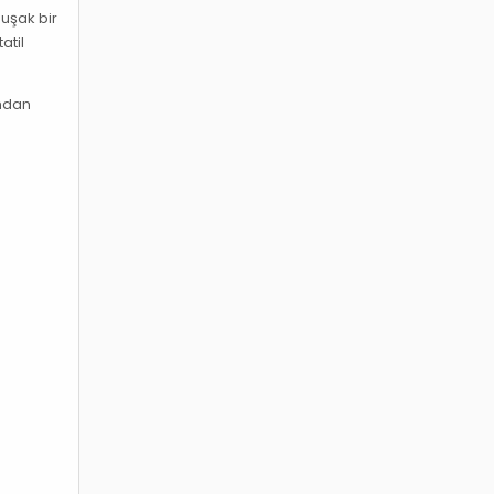
muşak bir
atil
ından