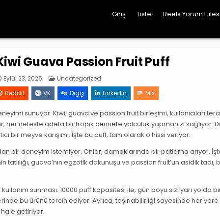
Giriş
Liste
Reels Yorum Hile
Kiwi Guava Passion Fruit Puff
Posted
Eylül 23, 2025
Uncategorized
in
Reddit
VK
Digg
Linkedin
Mix
eyimi sunuyor. Kiwi, guava ve passion fruit birleşimi, kullanıcıları fer
r, her nefeste adeta bir tropik cennete yolculuk yapmanızı sağlıyor. 
ıcı bir meyve karışımı. İşte bu puff, tam olarak o hissi veriyor.
adan bir deneyim istemiyor. Onlar, damaklarında bir patlama arıyor. İş
nin tatlılığı, guava’nın egzotik dokunuşu ve passion fruit’un asidik tadı, 
eli kullanım sunması. 10000 puff kapasitesi ile, gün boyu sizi yarı yolda 
inde bu ürünü tercih ediyor. Ayrıca, taşınabilirliği sayesinde her yere
ale getiriyor.