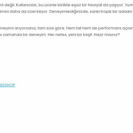
 değil. Kullanıcılar, bu ürünle birlikte eşsiz bir hissiyat da yaşıyor. Yu
mini daha da özel kılıyor. Deneyimlediğinizde, sanki tropik bir adada t
eneyimi arıyorsanız, tam size göre. Hem tat hem de performans açıs
nı zamanda bir deneyim. Her nefes, yeni bir keşif. Hazır mısınız?
FREESHOP