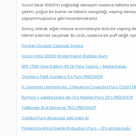
Vozol Gear 10000’in sağladığı deneyim sadece tatlarla sınırlı
çekim, yoğun bir buhar ve tatların zenginliği, vaping deneyi
yapıyormuşsunuz gibi hissedeceksiniz.
Sonuç olarak, eğer meyve aromalarıyla dolu bir vaping d
tatmin edici bir seçenek. Bu ürün, sadece bir puff değil; ay
Hockey Double Capsule Sigara
Vozol Vista 20000 Watermelon Bubble Gum
BPK 175th Year Edition 40 Gr Pipo Tütünü – Metal Kutulu
Quintero Petit Quintero 5’s Puro FREESHOP
H. Upmann Upmann No. 2 Reserva Cosecha Puro (2010) 
Romeo y Julieta Linea de Oro Nobles Puro 20’s FREESHOP
Taittinger Brut Réserve 75CL FREESHOP
Cohiba Puro Aksesuar seti Satın Al
Plasencia Alma Fuerte Robustus I Puro – 10’s Ahşap kutu