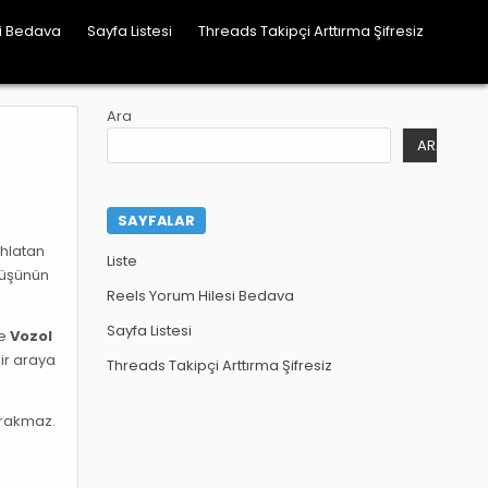
si Bedava
Sayfa Listesi
Threads Takipçi Arttırma Şifresiz
Ara
ARA
SAYFALAR
ahlatan
Liste
Düşünün
Reels Yorum Hilesi Bedava
Sayfa Listesi
te
Vozol
bir araya
Threads Takipçi Arttırma Şifresiz
bırakmaz.