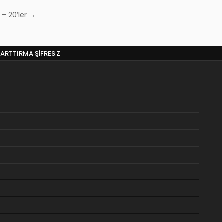
 – 20’ler →
 ARTTIRMA ŞIFRESIZ