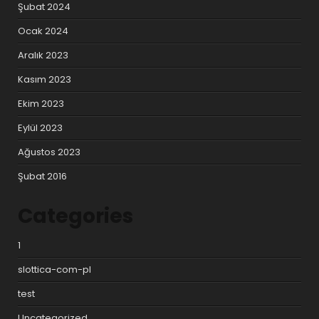
Şubat 2024
Ocak 2024
Aralık 2023
Kasım 2023
Ekim 2023
Eylül 2023
Ağustos 2023
Şubat 2016
Categories
1
slottica-com-pl
test
Uncategorized