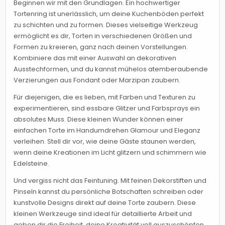
Beginnen wir mit den Grundlagen. Ein hochwertiger
Tortenring ist unerlässlich, um deine Kuchenböden perfekt
zu schichten und zu formen. Dieses vielseitige Werkzeug
ermöglicht es dir, Torten in verschiedenen Größen und
Formen zu kreieren, ganz nach deinen Vorstellungen.
Kombiniere das mit einer Auswahl an dekorativen
Ausstechformen, und du kannst mühelos atemberaubende
Verzierungen aus Fondant oder Marzipan zaubern.
Für diejenigen, die es lieben, mit Farben und Texturen zu
experimentieren, sind essbare Glitzer und Farbsprays ein
absolutes Muss. Diese kleinen Wunder können einer
einfachen Torte im Handumdrehen Glamour und Eleganz
verleihen. Stell dir vor, wie deine Gäste staunen werden,
wenn deine Kreationen im Licht glitzern und schimmern wie
Edelsteine.
Und vergiss nicht das Feintuning. Mit feinen Dekorstiften und
Pinseln kannst du persönliche Botschaften schreiben oder
kunstvolle Designs direkt auf deine Torte zaubern. Diese
kleinen Werkzeuge sind ideal für detaillierte Arbeit und
geben dir die Freiheit, deine Kreativität voll auszuschöpfen.