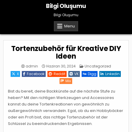
Skip
Bilgi Oluşumu
to
content
Bilgi Oluşumu
Menu
Tortenzubehör für Kreative DIY
Ideen
Posted
admin
Haziran 30, 2024
Uncategorized
in
X
Facebook
Reddit
VK
Digg
Linkedin
Mix
Bist du bereit, deine Backkünste auf die nächste Stufe zu
heben? Mit den richtigen Werkzeugen und Accessoires
kannst du deine Tortenkreationen von gewöhnlich zu
außergewöhnlich verwandeln. Egal, ob du ein Hobbybäcker
oder ein Profi bist, das richtige Tortenzubehör ist der
Schlüssel zu beeindruckenden Ergebnissen.