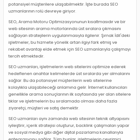
potansiyel müşterilere ulaşabilmektir. İşte burada SEO
uzmanlarının rolü devreye giriyor.
SEO, Arama Motoru Optimizasyonunun kısaltmasıdır ve bir
web sitesinin arama motorlarında üst sıralara çıkmasını
sağlayan stratejilerin uygulanmasıyla ilgilenir. Şırnak İdil'deki
işletmeler, bu hizmete yönelik artan ilgiyi fark etmiş ve
rekabet avantajı elde etmek için SEO uzmanlarıyla çalışmayı
tercih etmektedir.
SEO uzmanları, işletmelerin web sitelerini optimize ederek
hedeflenen anahtar kelimelerde üst sıralarda yer almalarını
sağlar. Bu da potansiyel müşterilerin web sitelerine
kolaylıkla ulaşabileceği anlamına gelir. İnternet kullanıcıları
genellikle arama sonuçlarının ilk sayfasında yer alan sitelere
tıklar ve işletmelerin bu sıralamada olması daha fazla
ziyaretçi, müşteri ve satış demektir.
SEO uzmanları aynı zamanda web sitesinin teknik altyapısını
iyileştirir, içerik stratejisi oluşturur, backlink çalışmaları yapar
ve sosyal medya gibi diğer dijital pazarlama kanallarıyla
entegrasyonu sağlar. Tüm bunlar, işletmelerin çevrimiçi