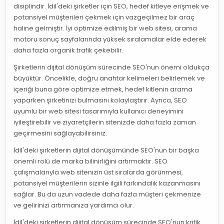
disiplindir. İdil'deki şirketler için SEO, hedef kitleye erişmek ve
potansiyel müşterileri çekmek için vazgeçilmez bir araç
haline gelmiştir. İyi optimize edilmiş bir web sitesi, arama
motoru sonuç sayfalarında yüksek sıralamalar elde ederek
daha fazla organik trafik çekebilir.
Şirketlerin dijital dönüşüm sürecinde SEO'nun önemi oldukça
büyüktür. Öncelikle, doğru anahtar kelimeleri belirlemek ve
içeriği buna göre optimize etmek, hedef kitlenin arama
yaparken şirketinizi bulmasını kolaylaştırır. Ayrıca, SEO
uyumlu bir web sitesi tasarımıyla kullanıcı deneyimini
iyileştirebilir ve ziyaretçilerin sitenizde daha fazla zaman
geçirmesini sağlayabilirsiniz.
İdil'deki şirketlerin dijital dönüşümünde SEO'nun bir başka
önemli rolü de marka bilinirliğini artırmaktır. SEO
çalışmalarıyla web sitenizin üst sıralarda görünmesi,
potansiyel müşterilerin sizinle ilgili farkındalık kazanmasını
sağlar. Bu da uzun vadede daha fazla müşteri çekmenize
ve gelirinizi artırmanıza yardımcı olur.
İdil'deki şirketlerin dijital dönüşüm sürecinde SEO'nun kritik