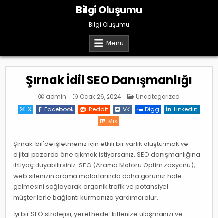
Skip
Bilgi Oluşumu
to
content
Bilgi Oluşumu
Menu
Şırnak İdil SEO Danışmanlığı
Posted
admin
Ocak 26, 2024
Uncategorized
in
X
Facebook
Reddit
VK
Digg
Linkedin
Mix
Şırnak İdil'de işletmeniz için etkili bir varlık oluşturmak ve
dijital pazarda öne çıkmak istiyorsanız, SEO danışmanlığına
ihtiyaç duyabilirsiniz. SEO (Arama Motoru Optimizasyonu),
web sitenizin arama motorlarında daha görünür hale
gelmesini sağlayarak organik trafik ve potansiyel
müşterilerle bağlantı kurmanıza yardımcı olur.
İyi bir SEO stratejisi, yerel hedef kitlenize ulaşmanızı ve