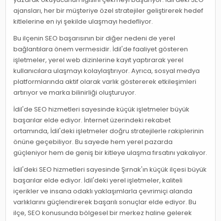
ajansları, her bir müşteriye özel stratejiler geliştirerek hedef
kitlelerine en iyi şekilde ulaşmayı hedefliyor.
Bu ilçenin SEO başarısının bir diğer nedeni de yerel
bağlantılara önem vermesidir. İdil'de faaliyet gösteren
işletmeler, yerel web dizinlerine kayıt yaptırarak yerel
kullanıcılara ulaşmayı kolaylaştırıyor. Ayrıca, sosyal medya
platformlarında aktif olarak varlık göstererek etkileşimleri
artırıyor ve marka bilinirliği oluşturuyor.
İdil'de SEO hizmetleri sayesinde küçük işletmeler büyük
başarılar elde ediyor. İnternet üzerindeki rekabet
ortamında, İdil'deki işletmeler doğru stratejilerle rakiplerinin
önüne geçebiliyor. Bu sayede hem yerel pazarda
güçleniyor hem de geniş bir kitleye ulaşma fırsatını yakalıyor.
İdil'deki SEO hizmetleri sayesinde Şırnak'ın küçük ilçesi büyük
başarılar elde ediyor. İdil'deki yerel işletmeler, kaliteli
içerikler ve insana odaklı yaklaşımlarla çevrimiçi alanda
varlıklarını güçlendirerek başarılı sonuçlar elde ediyor. Bu
ilçe, SEO konusunda bölgesel bir merkez haline gelerek