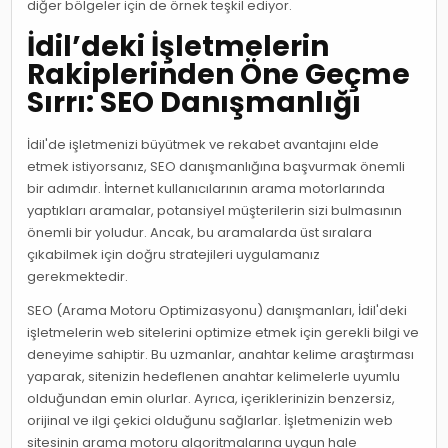
diğer bölgeler için de örnek teşkil ediyor.
İdil’deki İşletmelerin
Rakiplerinden Öne Geçme
Sırrı: SEO Danışmanlığı
İdil'de işletmenizi büyütmek ve rekabet avantajını elde
etmek istiyorsanız, SEO danışmanlığına başvurmak önemli
bir adımdır. İnternet kullanıcılarının arama motorlarında
yaptıkları aramalar, potansiyel müşterilerin sizi bulmasının
önemli bir yoludur. Ancak, bu aramalarda üst sıralara
çıkabilmek için doğru stratejileri uygulamanız
gerekmektedir.
SEO (Arama Motoru Optimizasyonu) danışmanları, İdil'deki
işletmelerin web sitelerini optimize etmek için gerekli bilgi ve
deneyime sahiptir. Bu uzmanlar, anahtar kelime araştırması
yaparak, sitenizin hedeflenen anahtar kelimelerle uyumlu
olduğundan emin olurlar. Ayrıca, içeriklerinizin benzersiz,
orijinal ve ilgi çekici olduğunu sağlarlar. İşletmenizin web
sitesinin arama motoru algoritmalarına uygun hale