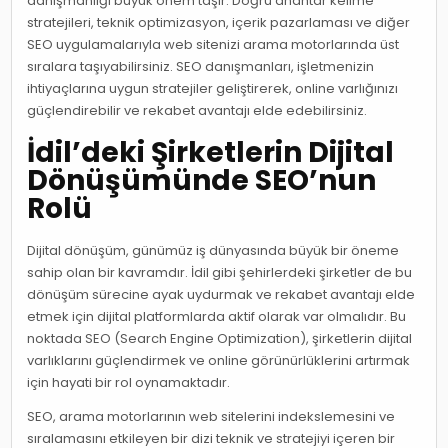
danışmanlığı büyük önem taşır. Doğru anahtar kelime
stratejileri, teknik optimizasyon, içerik pazarlaması ve diğer
SEO uygulamalarıyla web sitenizi arama motorlarında üst
sıralara taşıyabilirsiniz. SEO danışmanları, işletmenizin
ihtiyaçlarına uygun stratejiler geliştirerek, online varlığınızı
güçlendirebilir ve rekabet avantajı elde edebilirsiniz.
İdil’deki Şirketlerin Dijital
Dönüşümünde SEO’nun
Rolü
Dijital dönüşüm, günümüz iş dünyasında büyük bir öneme
sahip olan bir kavramdır. İdil gibi şehirlerdeki şirketler de bu
dönüşüm sürecine ayak uydurmak ve rekabet avantajı elde
etmek için dijital platformlarda aktif olarak var olmalıdır. Bu
noktada SEO (Search Engine Optimization), şirketlerin dijital
varlıklarını güçlendirmek ve online görünürlüklerini artırmak
için hayati bir rol oynamaktadır.
SEO, arama motorlarının web sitelerini indekslemesini ve
sıralamasını etkileyen bir dizi teknik ve stratejiyi içeren bir