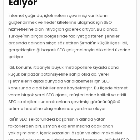
Ediyor
İnternet çağında, işletmelerin çevrimiçi varlıklarını
güçlendirmek ve hedef kitlelerine ulaşmak için SEO
hizmetlerine olan ihtiyaçları giderek artıyor. Bu alanda,
Türkiye'nin birçok bölgesinde faaliyet gösteren şehirler
arasında adından sıkça söz ettiren Şırnak'ın küçük ilçesi İdil,
gerçekleştirdiği başarılı SEO çalışmalarıyla dikkatleri üzerine
çekiyor.
İdil, konumu itibariyle büyük metropollere kıyasla daha
küçük bir pazar potansiyeline sahip olsa da, yerel
işletmelerin dijital dünyada var olabilmesi için SEO
konusunda ciddi bir ilerleme kaydetmiştir. Bu ilçede hizmet
veren birçok yerel SEO ajansı, müşterilerine kaliteli ve etkili
SEO stratejileri sunarak onların çevrimiçi görünürlüğünü
artırma hedefine ulaşmalarında yardımcı oluyor.
İdil'in SEO sektöründeki başarısının altında yatan
faktörlerden biri, uzman ekiplerin insana odaklanan
yaklaşımlarıdır. İçerik yazarları, özgün ve akıcı makaleler
yazarak okuyucunun ilgisini çekmeyi başarıyor. İdil'deki SEO