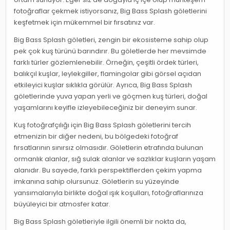
fotoğraflar çekmek istiyorsanız, Big Bass Splash göletlerini
keşfetmek için mükemmel bir fırsatınız var.
Big Bass Splash göletleri, zengin bir ekosisteme sahip olup
pek çok kuş türünü barındırır. Bu göletlerde her mevsimde
farklı türler gözlemlenebilir. Örneğin, çeşitli ördek türleri,
balıkçıl kuşlar, leylekgiller, flamingolar gibi görsel açıdan
etkileyici kuşlar sıklıkla görülür. Ayrıca, Big Bass Splash
göletlerinde yuva yapan yerli ve göçmen kuş türleri, doğal
yaşamlarını keyifle izleyebileceğiniz bir deneyim sunar.
Kuş fotoğrafçılığı için Big Bass Splash göletlerini tercih
etmenizin bir diğer nedeni, bu bölgedeki fotoğraf
fırsatlarının sınırsız olmasıdır. Göletlerin etrafında bulunan
ormanlık alanlar, sığ sulak alanlar ve sazlıklar kuşların yaşam
alanıdır. Bu sayede, farklı perspektiflerden çekim yapma
imkanına sahip olursunuz. Göletlerin su yüzeyinde
yansımalarıyla birlikte doğal ışık koşulları, fotoğraflarınıza
büyüleyici bir atmosfer katar.
Big Bass Splash göletleriyle ilgili önemli bir nokta da,