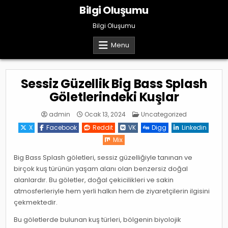
Skip
Bilgi Oluşumu
to
content
Bilgi Oluşumu
Menu
Sessiz Güzellik Big Bass Splash
Göletlerindeki Kuşlar
Posted
admin
Ocak 13, 2024
Uncategorized
in
X
Facebook
Reddit
VK
Digg
Linkedin
Mix
Big Bass Splash göletleri, sessiz güzelliğiyle tanınan ve
birçok kuş türünün yaşam alanı olan benzersiz doğal
alanlardır. Bu göletler, doğal çekicilikleri ve sakin
atmosferleriyle hem yerli halkın hem de ziyaretçilerin ilgisini
çekmektedir.
Bu göletlerde bulunan kuş türleri, bölgenin biyolojik