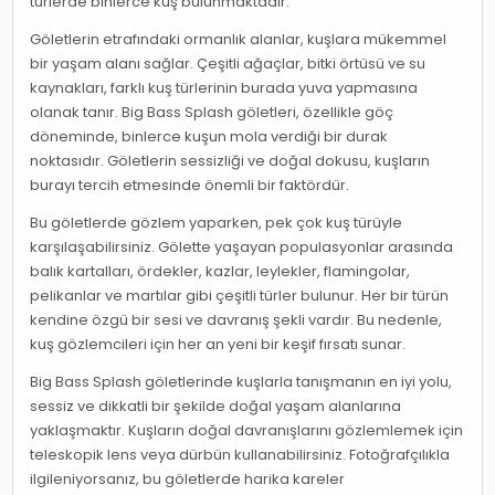
türlerde binlerce kuş bulunmaktadır.
Göletlerin etrafındaki ormanlık alanlar, kuşlara mükemmel
bir yaşam alanı sağlar. Çeşitli ağaçlar, bitki örtüsü ve su
kaynakları, farklı kuş türlerinin burada yuva yapmasına
olanak tanır. Big Bass Splash göletleri, özellikle göç
döneminde, binlerce kuşun mola verdiği bir durak
noktasıdır. Göletlerin sessizliği ve doğal dokusu, kuşların
burayı tercih etmesinde önemli bir faktördür.
Bu göletlerde gözlem yaparken, pek çok kuş türüyle
karşılaşabilirsiniz. Gölette yaşayan populasyonlar arasında
balık kartalları, ördekler, kazlar, leylekler, flamingolar,
pelikanlar ve martılar gibi çeşitli türler bulunur. Her bir türün
kendine özgü bir sesi ve davranış şekli vardır. Bu nedenle,
kuş gözlemcileri için her an yeni bir keşif fırsatı sunar.
Big Bass Splash göletlerinde kuşlarla tanışmanın en iyi yolu,
sessiz ve dikkatli bir şekilde doğal yaşam alanlarına
yaklaşmaktır. Kuşların doğal davranışlarını gözlemlemek için
teleskopik lens veya dürbün kullanabilirsiniz. Fotoğrafçılıkla
ilgileniyorsanız, bu göletlerde harika kareler