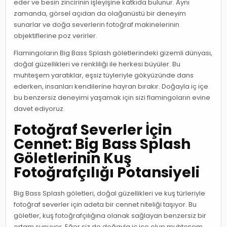
eder ve besin zincirinin işleyişine katkıda bulunur. Aynı
zamanda, görsel açıdan da olağanüstü bir deneyim
sunarlar ve doğa severlerin fotoğraf makinelerinin
objektiflerine poz verirler.
Flamingoların Big Bass Splash göletlerindeki gizemli dünyası,
doğal güzellikleri ve renkliliği ile herkesi büyüler. Bu
muhteşem yaratıklar, eşsiz tüyleriyle gökyüzünde dans
ederken, insanları kendilerine hayran bırakır. Doğayla iç içe
bu benzersiz deneyimi yaşamak için sizi flamingoların evine
davet ediyoruz.
Fotoğraf Severler İçin
Cennet: Big Bass Splash
Göletlerinin Kuş
Fotoğrafçılığı Potansiyeli
Big Bass Splash göletleri, doğal güzellikleri ve kuş türleriyle
fotoğraf severler için adeta bir cennet niteliği taşıyor. Bu
göletler, kuş fotoğrafçılığına olanak sağlayan benzersiz bir
ortam sunuyor. Eğer siz de doğayla iç içe olup muhteşem