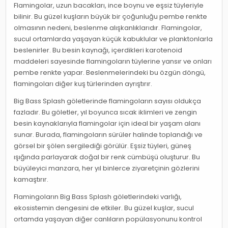
Flamingolar, uzun bacakları, ince boynu ve eşsiz tüyleriyle
bilinir. Bu güzel kuşların büyük bir çoğunluğu pembe renkte
olmasının nedeni, beslenme alışkanlıklarıdır. Flamingolar,
sucul ortamlarda yaşayan küçük kabuklular ve planktonlarla
beslenirler. Bu besin kaynağı, içerdikleri karotenoid
maddeleri sayesinde flamingoların tüylerine yansır ve onları
pembe renkte yapar. Beslenmelerindeki bu özgün döngü,
flamingoları diğer kuş türlerinden ayrıştırır.
Big Bass Splash göletlerinde flamingoların sayısı oldukça
fazladır. Bu göletler, yıl boyunca sıcak iklimleri ve zengin
besin kaynaklarıyla flamingolar için ideal bir yaşam alanı
sunar. Burada, flamingoların sürüler halinde toplandığı ve
görsel bir şölen sergilediği görülür. Eşsiz tüyleri, güneş
ışığında parlayarak doğal bir renk cümbüşü oluşturur. Bu
büyüleyici manzara, her yıl binlerce ziyaretçinin gözlerini
kamaştırır.
Flamingoların Big Bass Splash göletlerindeki varlığı,
ekosistemin dengesini de etkiler. Bu güzel kuşlar, sucul
ortamda yaşayan diğer canlıların popülasyonunu kontrol