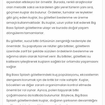
açısından etkileyici bir örnektir. Burada, renkli araştırıcılar
olan melodik saka ve kardelen gibi yerel türlerin yanı sıra,
göçmen kuşlar da bulunur. Ördekler, turnalar ve leylekler
gibi göç eden kuşlar, bu göletleri beslenme ve üreme
amaçlı kullanmaktadır. Bu kuşlar, uzun yollar kat ederek Big
Bass Splash göletlerine ulaşır ve burada doğal yaşam
döngülerini tamamlarlar.
Bu göletler, sucul bitki örtüsünün zenginliği nedeniyle de
önemlidir. Su papatyası ve nilüfer gibi bitkiler, göletlerin
üzerinde zarif bir şekilde süzülen ördeklerin beslenme ve
sığınma alanı olarak hizmet verir. Bu bitkiler, göletteki su
kalitesini iyileştirerek kuşların sağlıklı bir ortamda yaşamasını
sağlar.
Big Bass Splash göletlerindeki kuş popülasyonu, ekosistemin
dengesini korumak için de kritik bir role sahiptir. Kuşlar,
böcekleri ve diğer zararlı organizmaları kontrol etmede
önemli bir rol oynar. Ayrıca, polen taşıyarak bitki
çoğalmasına da katkıda bulunurlar. Böylece, Big Bass
Splash göletlerindeki kuşlar, doğanın şarkısının devamlılığını