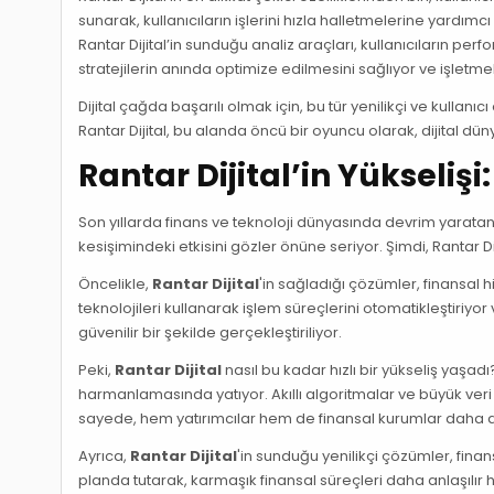
sunarak, kullanıcıların işlerini hızla halletmelerine yardımcı
Rantar Dijital’in sunduğu analiz araçları, kullanıcıların pe
stratejilerin anında optimize edilmesini sağlıyor ve işletme
Dijital çağda başarılı olmak için, bu tür yenilikçi ve kullan
Rantar Dijital, bu alanda öncü bir oyuncu olarak, dijital d
Rantar Dijital’in Yükselişi
Son yıllarda finans ve teknoloji dünyasında devrim yaratan 
kesişimindeki etkisini gözler önüne seriyor. Şimdi, Rantar Dij
Öncelikle,
Rantar Dijital
'in sağladığı çözümler, finansal h
teknolojileri kullanarak işlem süreçlerini otomatikleştiriyor v
güvenilir bir şekilde gerçekleştiriliyor.
Peki,
Rantar Dijital
nasıl bu kadar hızlı bir yükseliş yaşadı
harmanlamasında yatıyor. Akıllı algoritmalar ve büyük veri a
sayede, hem yatırımcılar hem de finansal kurumlar daha d
Ayrıca,
Rantar Dijital
'in sunduğu yenilikçi çözümler, finan
planda tutarak, karmaşık finansal süreçleri daha anlaşılır ha