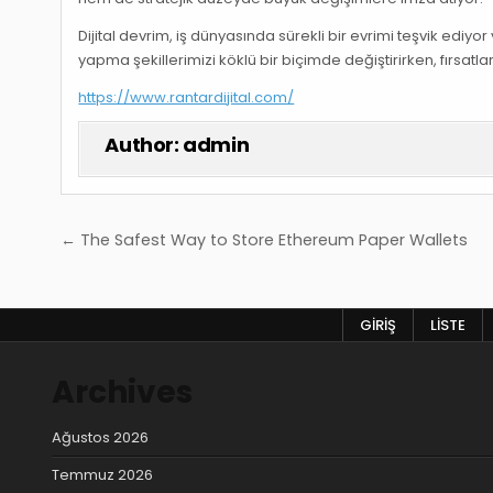
Dijital devrim, iş dünyasında sürekli bir evrimi teşvik ediyo
yapma şekillerimizi köklü bir biçimde değiştirirken, fırsatl
https://www.rantardijital.com/
Author:
admin
Yazı
← The Safest Way to Store Ethereum Paper Wallets
gezinmesi
GIRIŞ
LISTE
Archives
Ağustos 2026
Temmuz 2026