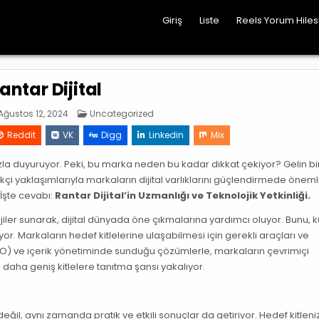
Giriş
Liste
Reels Yorum Hile
antar Dijital
Posted
ğustos 12, 2024
Uncategorized
in
Reddit
VK
Digg
Linkedin
Mix
ızla duyuruyor. Peki, bu marka neden bu kadar dikkat çekiyor? Gelin bir
ilikçi yaklaşımlarıyla markaların dijital varlıklarını güçlendirmede önemli
İşte cevabı:
Rantar Dijital’in Uzmanlığı ve Teknolojik Yetkinliği.
tejiler sunarak, dijital dünyada öne çıkmalarına yardımcı oluyor. Bunu, k
or. Markaların hedef kitlelerine ulaşabilmesi için gerekli araçları ve
) ve içerik yönetiminde sunduğu çözümlerle, markaların çevrimiçi
ı daha geniş kitlelere tanıtma şansı yakalıyor.
 değil, aynı zamanda pratik ve etkili sonuçlar da getiriyor. Hedef kitlen