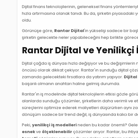
Dijital finans teknolojilerinin, geleneksel finans yöntemleriy
hızla artırmasına olanak tanıdı. Bu da, şirketin piyasadaki 
oldu.
Görünüşe göre,
Rantar Dijital
'in yükselişi sadece bir ba
şirketin gelecekte neler yapabileceğini hep birlikte görec
Rantar Dijital ve Yenilikçi
Dijital çağda iş dünyası hızla değişiyor ve bu değişimlerin 
öncüsü olarak dikkat çekiyor. Rantar'ın sunduğu dijital çö
zamanda gelecekteki fırsatlara da yatırım yapıyor.
Dijita
başarılı olmanın anahtarı haline gelmiş durumda.
Rantar'ın iş modelinde dijital teknolojilerin etkisi gözle gö
alanlarda sunduğu çözümler, şirketlerin daha verimli ve etki
süreçlerini optimize ederek maliyetleri düşürürken aynı zama
dönüşüm sadece bir trend değil, iş dünyasında kalıcı bir de
Peki,
yenilikçi iş modelleri
neden bu kadar önemli? Gelenek
esnek
ve
ölçeklenebilir
çözümler arıyor. Rantar, bu ihtiy