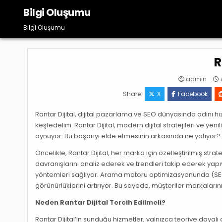
Skip
Bilgi Oluşumu
to
content
Bilgi Oluşumu
R
admin
A
Share:
X
Facebook
Rantar Dijital, dijital pazarlama ve SEO dünyasında adını h
keşfedelim. Rantar Dijital, modern dijital stratejileri ve yen
oynuyor. Bu başarıyı elde etmesinin arkasında ne yatıyor? 
Öncelikle, Rantar Dijital, her marka için özelleştirilmiş stra
davranışlarını analiz ederek ve trendleri takip ederek yapıy
yöntemleri sağlıyor. Arama motoru optimizasyonunda (SEO
görünürlüklerini artırıyor. Bu sayede, müşteriler markaların
Neden Rantar Dijital Tercih Edilmeli?
Rantar Dijital’in sunduğu hizmetler, yalnızca teoriye dayalı