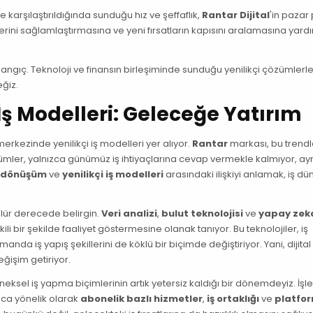
le karşılaştırıldığında sunduğu hız ve şeffaflık,
Rantar Dijital
'in pazar 
yerini sağlamlaştırmasına ve yeni fırsatların kapısını aralamasına yard
şlangıç. Teknoloji ve finansın birleşiminde sunduğu yenilikçi çözümlerle
eğiz.
 İş Modelleri: Geleceğe Yatırım
merkezinde yenilikçi iş modelleri yer alıyor.
Rantar
markası, bu trendl
zümler, yalnızca günümüz iş ihtiyaçlarına cevap vermekle kalmıyor, ay
l dönüşüm
ve
yenilikçi iş modelleri
arasındaki ilişkiyi anlamak, iş d
rülür derecede belirgin.
Veri analizi
,
bulut teknolojisi
ve
yapay zek
li bir şekilde faaliyet göstermesine olanak tanıyor. Bu teknolojiler, iş
nda iş yapış şekillerini de köklü bir biçimde değiştiriyor. Yani, dijital
ğişim getiriyor.
sel iş yapma biçimlerinin artık yetersiz kaldığı bir dönemdeyiz. İşl
aca yönelik olarak
abonelik bazlı hizmetler
,
iş ortaklığı
ve
platfo