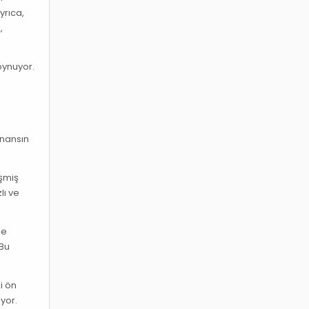
yrıca,
,
 oynuyor.
finansın
işmiş
lı ve
de
 Bu
i ön
ıyor.