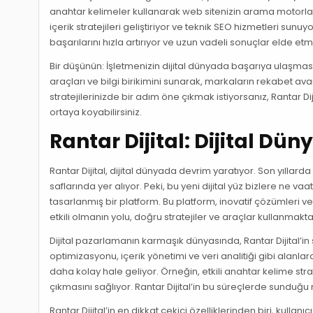
anahtar kelimeler kullanarak web sitenizin arama motorların
içerik stratejileri geliştiriyor ve teknik SEO hizmetleri sun
başarılarını hızla artırıyor ve uzun vadeli sonuçlar elde etm
Bir düşünün: İşletmenizin dijital dünyada başarıya ulaşması 
araçları ve bilgi birikimini sunarak, markaların rekabet ava
stratejilerinizde bir adım öne çıkmak istiyorsanız, Rantar D
ortaya koyabilirsiniz.
Rantar Dijital: Dijital Dü
Rantar Dijital, dijital dünyada devrim yaratıyor. Son yıllarda 
saflarında yer alıyor. Peki, bu yeni dijital yüz bizlere ne va
tasarlanmış bir platform. Bu platform, inovatif çözümleri ve
etkili olmanın yolu, doğru stratejiler ve araçlar kullanmakt
Dijital pazarlamanın karmaşık dünyasında, Rantar Dijital’i
optimizasyonu, içerik yönetimi ve veri analitiği gibi alan
daha kolay hale geliyor. Örneğin, etkili anahtar kelime str
çıkmasını sağlıyor. Rantar Dijital’in bu süreçlerde sunduğu r
Rantar Dijital’in en dikkat çekici özelliklerinden biri, kullan