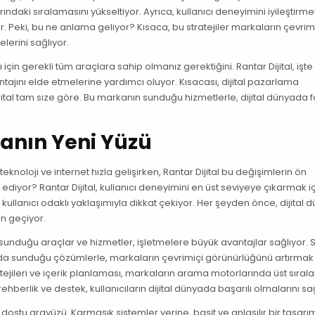
daki sıralamasını yükseltiyor. Ayrıca, kullanıcı deneyimini iyileştirmek
uyor. Peki, bu ne anlama geliyor? Kısaca, bu stratejiler markaların çevrim
elerini sağlıyor.
için gerekli tüm araçlara sahip olmanız gerektiğini. Rantar Dijital, işte
ntajını elde etmelerine yardımcı oluyor. Kısacası, dijital pazarlama
ijital tam size göre. Bu markanın sunduğu hizmetlerle, dijital dünyada fa
nyanın Yeni Yüzü
teknoloji ve internet hızla gelişirken, Rantar Dijital bu değişimlerin ön
at ediyor? Rantar Dijital, kullanıcı deneyimini en üst seviyeye çıkarmak i
 kullanıcı odaklı yaklaşımıyla dikkat çekiyor. Her şeyden önce, dijital
an geçiyor.
n sunduğu araçlar ve hizmetler, işletmelere büyük avantajlar sağlıyor.
larda sunduğu çözümlerle, markaların çevrimiçi görünürlüğünü artırmak
atejileri ve içerik planlaması, markaların arama motorlarında üst sıral
ehberlik ve destek, kullanıcıların dijital dünyada başarılı olmalarını sağ
ıcı dostu arayüzü. Karmaşık sistemler yerine, basit ve anlaşılır bir tasarı