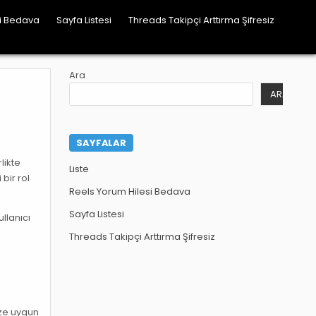
si Bedava
Sayfa Listesi
Threads Takipçi Arttırma Şifresiz
Ara
ARA
SAYFALAR
likte
Liste
 bir rol
Reels Yorum Hilesi Bedava
Sayfa Listesi
ullanıcı
Threads Takipçi Arttırma Şifresiz
ize uygun