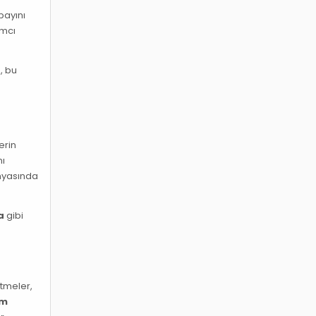
payını
ımcı
, bu
erin
nı
ünyasında
a
gibi
etmeler,
rm