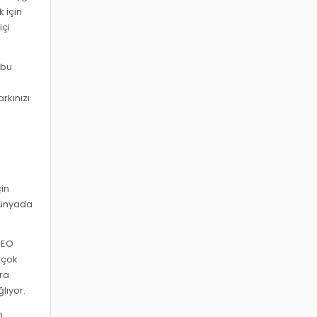
 için
içi
 bu
rkınızı
çin
 dünyada
 SEO
 çok
ara
lıyor.
m