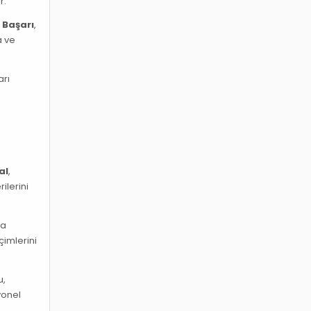
r.
.
Başarı
,
a ve
arı
al
,
ilerini
ha
çimlerini
u,
yonel