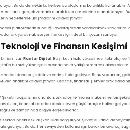
 oluyor. Bu da demektir ki, herkes bu platformu kolaylıkla kullanabilir. A
rformanslarını gerçek zamanlı olarak takip etmelerine olanak tanıyor. Bu
lerin hedeflerine ulaşmalarını kolaylaştırıyor.
ıcı odaklı platformların sunduğu avantajlardan yararlanmak kritik bir rol
ünyada fark yaratmak isteyen herkes için ideal bir çözüm sunuyor.
: Teknoloji ve Finansın Kesişimi
bir isim var:
Rantar Dijital
. Bu şirketin hızla yükselmesi, teknoloji ve 
ital’in bu hızlı yükselişinin ardında neler yattığını mercek altına alalım.
izmetleri daha erişilebilir ve verimli hale getiriyor. Bunu yaparken, gel
e veri analizini kolaylaştırıyor. Kısacası, finansal işlemler artık daha hız
? Şirketin başarısının anahtarı, teknoloji ile finansı mükemmel bir şekil
nalizleri, finansal kararları destekleyen güçlü araçlar haline geliyor.
oğru ve zamanında bilgiye erişebiliyorlar.
s sektöründeki eski alışkanlıkları sorguluyor. Şirket, kullanıcı deneyimin
le getiriyor. Bu da, her seviyeden kullanıcı için büyük bir avantaj sağl