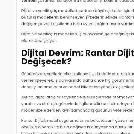
temelli
çözümler sunuyor. Bu modeller, şirketlerin sadece b
Dijital ve yenilikçi iş modelleri, sadece büyük şirketler için
bu tür iş modellerini benimseyen şirketlerin elinde. Ranta
değişen pazar koşullarına hızla uyum sağlamasına yardım
Dijital ve yenilikçi iş modelleri, iş dünyasının geleceğini şe
olarak öne çıkıyor.
Dijital Devrim: Rantar Diji
Değişecek?
Günümüzde, verilerin etkin kullanımı, şirketlerin stratejik ka
verileri işleyerek, iş dünyasında daha önce hiç görülmemiş fı
daha iyi anlamalarını ve hedef kitlelerine yönelik kişiselleş
Ayrıca, dijital araçlar sayesinde iş süreçlerinde otomasyon,
yaratıcı ve stratejik görevlerle ilgilenebilirken, tekrarlayan
modernize ederken, aynı zamanda iş gücünün yeteneklerini
Rantar Dijital, mobil uygulamalar ve bulut tabanlı çözümlerl
özellikle dinamik ve hızla değişen iş dünyasında büyük bir a
hem de stratejik düzeyde büyük değişimlere imza atıyor.