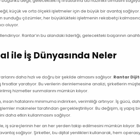
ugünkü değil, gelecekteki iş fırsatlarına da hazırlıklı olmasını sağlıyo
 değil, küçük ve orta ölçekli işletmeler için de büyük bir avantaj sağlıyor
r’ın sunduğu çözümler, her büyüklükteki işletmenin rekabetçi kalmasın
cı oluyor.
killendiriyor. Rantar’ın bu alandaki liderliği, gelecekteki başarının anaht
tal ile İş Dünyasında Neler
rarlarını daha hızlı ve doğru bir şekilde almasını sağlıyor.
Rantar Dijit
rsatlar yaratıyor. Bu verilerin derinlemesine analizi, şirketlerin müşter
tirilmiş hizmetler sunmalarını mümkün kılıyor.
 insan hatalarını minimuma indirirken, verimliliği artırıyor. İş gücü, da
 işlemler makineler tarafından gerçekleştiriliyor. Bu değişim, iş yapış bi
 daha etkin kullanmasını sağlıyor.
e, iş süreçlerinin her an her yerden takip edilmesini mümkün kılıyor. B
vantaj sağlıyor. Şirketler, bu dijital yenilikleri kullanarak, hem operas