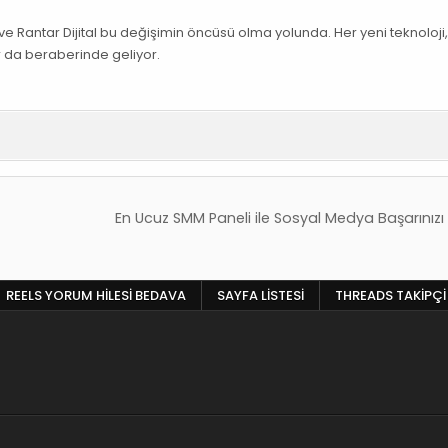
r ve Rantar Dijital bu değişimin öncüsü olma yolunda. Her yeni teknoloji,
ar da beraberinde geliyor.
En Ucuz SMM Paneli ile Sosyal Medya Başarınızı
REELS YORUM HILESI BEDAVA
SAYFA LISTESI
THREADS TAKIPÇI