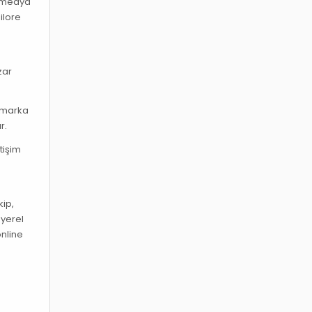
l medya
ilore
zar
n marka
r.
tişim
kip,
 yerel
online