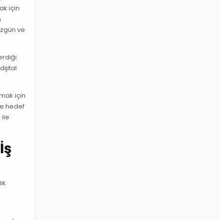
ak için
n
 özgün ve
erdiği
ijital
rmak için
ve hedef
 ile
İş
lık