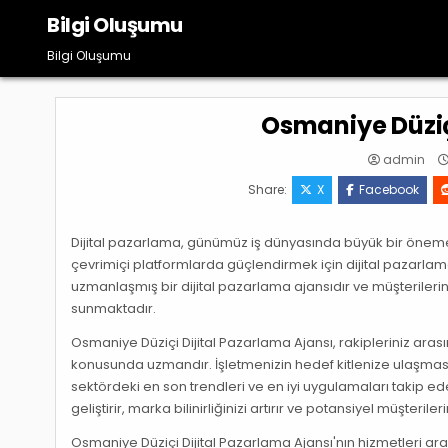
Skip
Bilgi Oluşumu
to
content
Bilgi Oluşumu
Osmaniye Düziç
admin
Share:
X
Facebook
Dijital pazarlama, günümüz iş dünyasında büyük bir öneme s
çevrimiçi platformlarda güçlendirmek için dijital pazarla
uzmanlaşmış bir dijital pazarlama ajansıdır ve müşterilerin
sunmaktadır.
Osmaniye Düziçi Dijital Pazarlama Ajansı, rakipleriniz arası
konusunda uzmandır. İşletmenizin hedef kitlenize ulaşması
sektördeki en son trendleri ve en iyi uygulamaları takip eder
geliştirir, marka bilinirliğinizi artırır ve potansiyel müşterile
Osmaniye Düziçi Dijital Pazarlama Ajansı'nın hizmetleri a