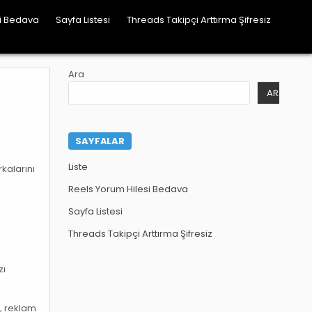
si Bedava
Sayfa Listesi
Threads Takipçi Arttırma Şifresiz
Ara
ARA
SAYFALAR
Liste
kalarını
Reels Yorum Hilesi Bedava
Sayfa Listesi
Threads Takipçi Arttırma Şifresiz
,
zı
, reklam