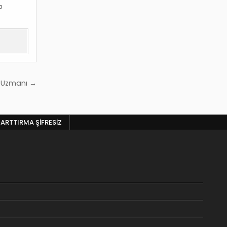
ı
a Uzmanı →
 ARTTIRMA ŞIFRESIZ