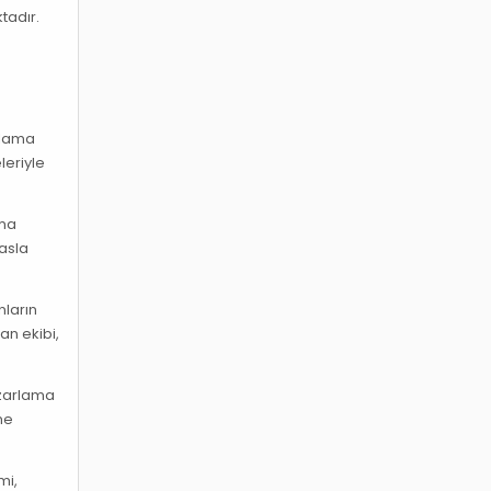
tadır.
arlama
leriyle
rma
 asla
nların
an ekibi,
azarlama
me
mi,