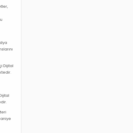
tler,
bu
edya
slarını
 Dijital
tedir.
jital
dir.
teri
maniye