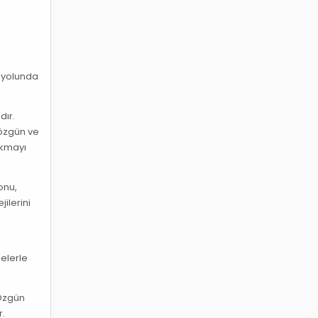
a yolunda
dır.
 özgün ve
ıkmayı
onu,
ilerini
delerle
 Özgün
r.