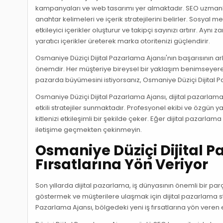
kampanyaları ve web tasarımı yer almaktadır. SEO uzmanla
anahtar kelimeleri ve içerik stratejilerini belirler. Sosya
etkileyici içerikler oluşturur ve takipçi sayınızı artırır. A
yaratıcı içerikler üreterek marka otoritenizi güçlendirir.
Osmaniye Düziçi Dijital Pazarlama Ajansı'nın başarısının a
önemdir. Her müşteriye bireysel bir yaklaşım benimseyerek, 
pazarda büyümesini istiyorsanız, Osmaniye Düziçi Dijital Pa
Osmaniye Düziçi Dijital Pazarlama Ajansı, dijital pazarlam
etkili stratejiler sunmaktadır. Profesyonel ekibi ve özgün
kitlenizi etkileşimli bir şekilde çeker. Eğer dijital pazarla
iletişime geçmekten çekinmeyin.
Osmaniye Düziçi Dijital P
Fırsatlarına Yön Veriyor
Son yıllarda dijital pazarlama, iş dünyasının önemli bir parça
göstermek ve müşterilere ulaşmak için dijital pazarlama st
Pazarlama Ajansı, bölgedeki yeni iş fırsatlarına yön veren etk