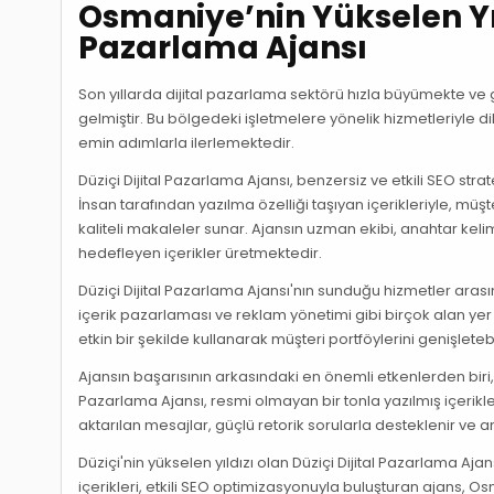
Osmaniye’nin Yükselen Yıld
Pazarlama Ajansı
Son yıllarda dijital pazarlama sektörü hızla büyümekte ve
gelmiştir. Bu bölgedeki işletmelere yönelik hizmetleriyle d
emin adımlarla ilerlemektedir.
Düziçi Dijital Pazarlama Ajansı, benzersiz ve etkili SEO stra
İnsan tarafından yazılma özelliği taşıyan içerikleriyle, m
kaliteli makaleler sunar. Ajansın uzman ekibi, anahtar kel
hedefleyen içerikler üretmektedir.
Düziçi Dijital Pazarlama Ajansı'nın sunduğu hizmetler ar
içerik pazarlaması ve reklam yönetimi gibi birçok alan yer 
etkin bir şekilde kullanarak müşteri portföylerini genişletebili
Ajansın başarısının arkasındaki en önemli etkenlerden biri, k
Pazarlama Ajansı, resmi olmayan bir tonla yazılmış içerikle
aktarılan mesajlar, güçlü retorik sorularla desteklenir ve anl
Düziçi'nin yükselen yıldızı olan Düziçi Dijital Pazarlama Aj
içerikleri, etkili SEO optimizasyonuyla buluşturan ajans, 