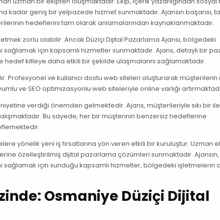
anınan uzman bir ekipten oluşmaktadır. Ekip, içerik yazarlığından sosya
 kadar geniş bir yelpazede hizmet sunmaktadır. Ajansın başarısı, ta
şterilerinin hedeflerini tam olarak anlamalarından kaynaklanmaktadır.
 etmek zorlu olabilir. Ancak Düziçi Dijital Pazarlama Ajansı, bölgedeki
ini sağlamak için kapsamlı hizmetler sunmaktadır. Ajans, detaylı bir pa
e hedef kitleye daha etkili bir şekilde ulaşmalarını sağlamaktadır.
r. Profesyonel ve kullanıcı dostu web siteleri oluşturarak müşterileri
uyumlu ve SEO optimizasyonlu web siteleriyle online varlığı artırmaktadı
niyetine verdiği önemden gelmektedir. Ajans, müşterileriyle sıkı bir ile
 çalışmaktadır. Bu sayede, her bir müşterinin benzersiz hedeflerine
eflemektedir.
re yönelik yeni iş fırsatlarına yön veren etkili bir kuruluştur. Uzman e
rine özelleştirilmiş dijital pazarlama çözümleri sunmaktadır. Ajansın,
rini sağlamak için sunduğu kapsamlı hizmetler, bölgedeki işletmelerin 
inde: Osmaniye Düziçi Dijital