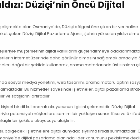
ızı: Düziçi’nin Öncü Dijital
 gelişmekte olan Osmaniye'de, Düziçi bölgesi öne çıkan bir yer haline
ikkat çeken Düziçi Dijital Pazarlama Ajansı, şehrin yükselen yıldızı olm
tejileriyle müşterilerinin dijital varlıklarını güçlendirmeye odaklanmakta
üşterilerin internet üzerinde daha görünür olmasını sağlamak amacıyla
imeleri doğal bir şekilde kullanarak, arama motorlarında üst sıralara ç
asında sosyal medya yönetimi, web tasarımı, arama motoru optimizasy
almaktadır. Bu hizmetler sayesinde işletmeler, dijital pazarlama stratej
r ve satışlarını artırabilir.
işisel bir dil kullanarak okuyucunun ilgisini çekmesidir. Düziçi Dijital
riyle potansiyel müşterilere samimi bir yaklaşım sunar. Kısa ve öz ifa
aşılır bir şekilde okuyucuya ulaştırılır.
ansı, bölgedeki işletmelere dijital dünyada sıyrılma fırsatı sunmaktadır.
Osmaniye'de dijital pazarlama alanında lider konumunu pekiştirmektedi