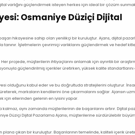
jital varlığını güçlendirmek isteyen herkes için ideal bir çözüm sunmak
yesi: Osmaniye Düziçi Dijital
başarı hikayesine sahip olan yenilikçi bir kuruluştur. Ajans, dijital paz
tanınır. İşletmelerin çevrimiçi varlıklarını güçlendirmek ve hedef kitle
Her projede, müşterilerin ihtiyaçlarını anlamak için ayrıntılı bir araştı
onuyla güçlendirilmiş içerikler üretirken, yüksek kalite standartlarını
ayesi olduğunu kabul eder ve bu doğrultuda stratejilerini oluşturur. İnsa
ler üreterek, markaların kendilerini öne çıkarmalarını sağlar. Ajansın uzm
ek için ellerinden gelenin en iyisini yapar.
a kalmaz, aynı zamanda müşterilerinin de başarılarını artırır. Dijital p
aniye Düziçi Dijital Pazarlama Ajansı, müşterilerine sürdürülebilir büyü
plana çıkan bir kuruluştur. Başarılarının temelinde, kaliteli içerik üreti