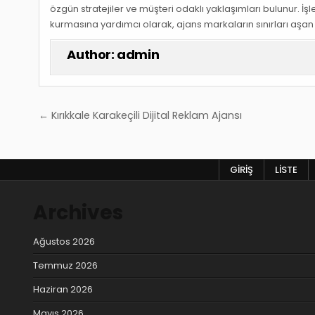
özgün stratejiler ve müşteri odaklı yaklaşımları bulunur. İşl
kurmasına yardımcı olarak, ajans markaların sınırları aşan b
Author:
admin
Yazı
← Kırıkkale Karakeçili Dijital Reklam Ajansı
gezinmesi
GIRIŞ
LISTE
Archives
Ağustos 2026
Temmuz 2026
Haziran 2026
Mayıs 2026