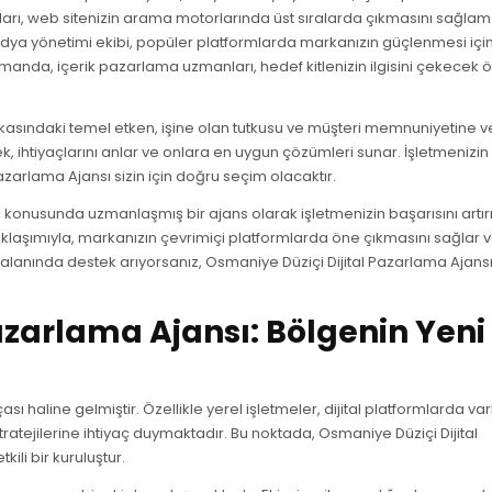
rı, web sitenizin arama motorlarında üst sıralarda çıkmasını sağlam
l medya yönetimi ekibi, popüler platformlarda markanızın güçlenmesi içi
ynı zamanda, içerik pazarlama uzmanları, hedef kitlenizin ilgisini çekecek
rkasındaki temel etken, işine olan tutkusu ve müşteri memnuniyetine v
ihtiyaçlarını anlar ve onlara en uygun çözümleri sunar. İşletmenizin d
zarlama Ajansı sizin için doğru seçim olacaktır.
a konusunda uzmanlaşmış bir ajans olarak işletmenizin başarısını artı
 yaklaşımıyla, markanızın çevrimiçi platformlarda öne çıkmasını sağlar 
ma alanında destek arıyorsanız, Osmaniye Düziçi Dijital Pazarlama Ajansı
azarlama Ajansı: Bölgenin Yeni 
sı haline gelmiştir. Özellikle yerel işletmeler, dijital platformlarda var
ratejilerine ihtiyaç duymaktadır. Bu noktada, Osmaniye Düziçi Dijital
ili bir kuruluştur.