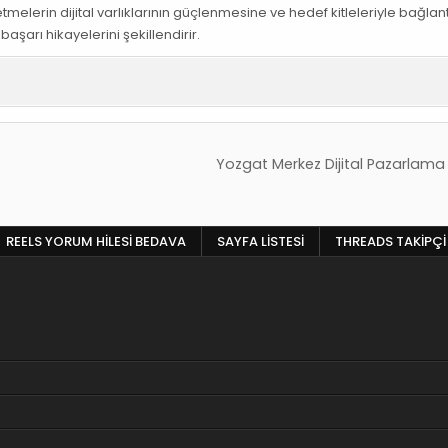
etmelerin dijital varlıklarının güçlenmesine ve hedef kitleleriyle bağlant
aşarı hikayelerini şekillendirir.
Yozgat Merkez Dijital Pazarlam
REELS YORUM HILESI BEDAVA
SAYFA LISTESI
THREADS TAKIPÇI