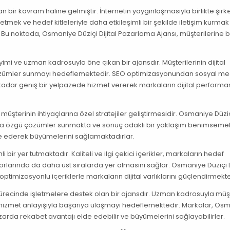
bir kavram haline gelmiştir. İnternetin yaygınlaşmasıyla birlikte şirke
etmek ve hedef kitleleriyle daha etkileşimli bir şekilde iletişim kurmak
. Bu noktada, Osmaniye Düziçi Dijital Pazarlama Ajansı, müşterilerine 
mi ve uzman kadrosuyla öne çıkan bir ajansdır. Müşterilerinin dijital
ili çözümler sunmayı hedeflemektedir. SEO optimizasyonundan sosyal m
dar geniş bir yelpazede hizmet vererek markaların dijital performan
 müşterinin ihtiyaçlarına özel stratejiler geliştirmesidir. Osmaniye Düziçi
lara özgü çözümler sunmakta ve sonuç odaklı bir yaklaşım benimsemek
de ederek büyümelerini sağlamaktadırlar.
ir yer tutmaktadır. Kaliteli ve ilgi çekici içerikler, markaların hedef
orlarında da daha üst sıralarda yer almasını sağlar. Osmaniye Düziçi Di
timizasyonlu içeriklerle markaların dijital varlıklarını güçlendirmekte
sürecinde işletmelere destek olan bir ajansdır. Uzman kadrosuyla müş
li hizmet anlayışıyla başarıya ulaşmayı hedeflemektedir. Markalar, Os
 pazarda rekabet avantajı elde edebilir ve büyümelerini sağlayabilirler.