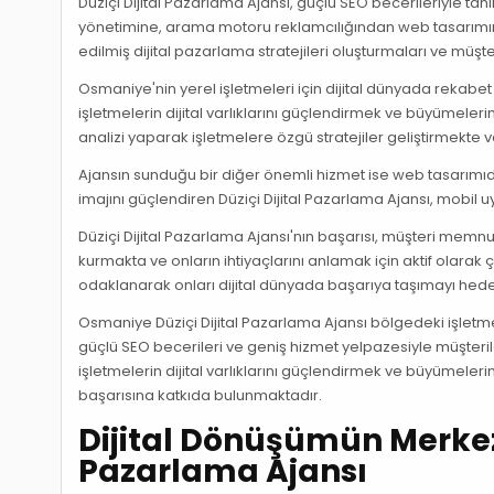
Düziçi Dijital Pazarlama Ajansı, güçlü SEO becerileriyle t
yönetimine, arama motoru reklamcılığından web tasarımına
edilmiş dijital pazarlama stratejileri oluşturmaları ve mü
Osmaniye'nin yerel işletmeleri için dijital dünyada rekabet
işletmelerin dijital varlıklarını güçlendirmek ve büyümeler
analizi yaparak işletmelere özgü stratejiler geliştirmekte v
Ajansın sunduğu bir diğer önemli hizmet ise web tasarımıdı
imajını güçlendiren Düziçi Dijital Pazarlama Ajansı, mobil 
Düziçi Dijital Pazarlama Ajansı'nın başarısı, müşteri memnu
kurmakta ve onların ihtiyaçlarını anlamak için aktif olarak
odaklanarak onları dijital dünyada başarıya taşımayı hed
Osmaniye Düziçi Dijital Pazarlama Ajansı bölgedeki işletmele
güçlü SEO becerileri ve geniş hizmet yelpazesiyle müşterile
işletmelerin dijital varlıklarını güçlendirmek ve büyümele
başarısına katkıda bulunmaktadır.
Dijital Dönüşümün Merkez
Pazarlama Ajansı