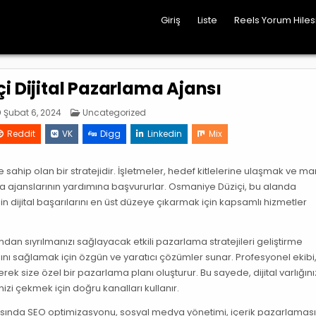
Giriş
Liste
Reels Yorum Hile
i Dijital Pazarlama Ajansı
Posted
Şubat 6, 2024
Uncategorized
in
Reddit
VK
Digg
Linkedin
Mix
ahip olan bir stratejidir. İşletmeler, hedef kitlelerine ulaşmak ve mar
ma ajanslarının yardımına başvururlar. Osmaniye Düziçi, bu alanda
in dijital başarılarını en üst düzeye çıkarmak için kapsamlı hizmetler
ndan sıyrılmanızı sağlayacak etkili pazarlama stratejileri geliştirme
nı sağlamak için özgün ve yaratıcı çözümler sunar. Profesyonel ekibi
ek size özel bir pazarlama planı oluşturur. Bu sayede, dijital varlığını
rinizi çekmek için doğru kanalları kullanır.
rasında SEO optimizasyonu, sosyal medya yönetimi, içerik pazarlaması