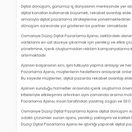
Dijital dönüşüm, günümüz iş dünyasının merkezinde yer alan 
dijital kanalları kullanarak büyümek, rekabet avantajı elde 
amacıyla dijital pazarlama stratejilerine yönelmektedirler
dönüşüm sürecinde yol gösteren bir partner olmaktadır.
Osmaniye Düziçi Dijital Pazarlama Ajansı, sektördeki deneyi
varlıklarını en üst düzeye çıkarmak için yenilikçi ve etk
yönetimine, içerik oluşturmadan reklam kampanyalarına ka
artırmaktadır.
Ajansın başarısının sırrı, işini tutkuyla yapma anlayışı ve her
Pazarlama Ajansı, müşterilerin hedeflerini anlayarak on
Bu sayede müşteriler, dijital pazarda rekabet avantajı el
Ajansın sunduğu hizmetler arasında içerik oluşturma önemli b
kitleleriyle etkileşimini artırırken aynı zamanda arama mot
Pazarlama Ajansı, insan tarafından yazılmış özgün ve SEO op
Osmaniye Düziçi Dijital Pazarlama Ajansı dijital dönüşüm 
odaklı çözümler sunan ajans, yenilikçi yaklaşımı ve kalite
Düziçi Dijital Pazarlama Ajansı ile işbirliği yaparak dijital