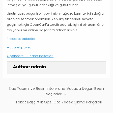
ihtiyaç duyduğunuz esnekliği ve gücü sunar.
Unutmayın, başarılı bir çevrimiçi mağaza kurmak için doğru
araçları seçmek önemlidir. Yenilikçi fikirlerinizi hayata
geçirmek için OpenCart'u tercih ederek, işinizi bir adım öne
taşıyabilir ve online başarınızı artırabilirsiniz.
E-ticaret paketleri
e ticaret paketi
Opencart E-Ticaret Paketleri
Author:
admin
Yazı
Kas Yapımı ve Besin İntoleransı Vücuda Uygun Besin
gezinmesi
Seçimleri →
← Tokat Başçiftlik Opel Oto Yedek Çıkma Parçaları