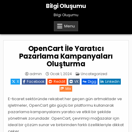
Skip
Bilgi Oluşumu
to
content
Bilgi Oluşumu
Menu
OpenCart İle Yaratıcı
Pazarlama Kampanyaları
Oluşturma
Posted
admin
Ocak 1, 2024
Uncategorized
in
X
Facebook
Reddit
VK
Digg
Linkedin
Mix
E-ticaret sektöründe rekabet her geçen gün artmaktadır ve
işletmeler, OpenCart gibi güçlü bir platformu kullanarak
pazarlama kampanyalarını yaratıcı ve etkili bir şekilde
yönetmek zorundadır. OpenCart, çevrimiçi mağazalar için
ideal bir çözüm sunar ve birbirinden farklı özellikleriyle dikkat
çeker.