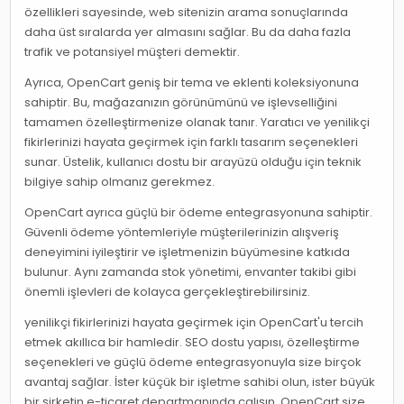
özellikleri sayesinde, web sitenizin arama sonuçlarında
daha üst sıralarda yer almasını sağlar. Bu da daha fazla
trafik ve potansiyel müşteri demektir.
Ayrıca, OpenCart geniş bir tema ve eklenti koleksiyonuna
sahiptir. Bu, mağazanızın görünümünü ve işlevselliğini
tamamen özelleştirmenize olanak tanır. Yaratıcı ve yenilikçi
fikirlerinizi hayata geçirmek için farklı tasarım seçenekleri
sunar. Üstelik, kullanıcı dostu bir arayüzü olduğu için teknik
bilgiye sahip olmanız gerekmez.
OpenCart ayrıca güçlü bir ödeme entegrasyonuna sahiptir.
Güvenli ödeme yöntemleriyle müşterilerinizin alışveriş
deneyimini iyileştirir ve işletmenizin büyümesine katkıda
bulunur. Aynı zamanda stok yönetimi, envanter takibi gibi
önemli işlevleri de kolayca gerçekleştirebilirsiniz.
yenilikçi fikirlerinizi hayata geçirmek için OpenCart'u tercih
etmek akıllıca bir hamledir. SEO dostu yapısı, özelleştirme
seçenekleri ve güçlü ödeme entegrasyonuyla size birçok
avantaj sağlar. İster küçük bir işletme sahibi olun, ister büyük
bir şirketin e-ticaret departmanında çalışın, OpenCart size