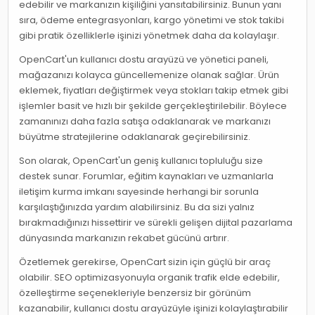
edebilir ve markanızın kişiliğini yansıtabilirsiniz. Bunun yanı
sıra, ödeme entegrasyonları, kargo yönetimi ve stok takibi
gibi pratik özelliklerle işinizi yönetmek daha da kolaylaşır.
OpenCart'un kullanıcı dostu arayüzü ve yönetici paneli,
mağazanızı kolayca güncellemenize olanak sağlar. Ürün
eklemek, fiyatları değiştirmek veya stokları takip etmek gibi
işlemler basit ve hızlı bir şekilde gerçekleştirilebilir. Böylece
zamanınızı daha fazla satışa odaklanarak ve markanızı
büyütme stratejilerine odaklanarak geçirebilirsiniz.
Son olarak, OpenCart'un geniş kullanıcı topluluğu size
destek sunar. Forumlar, eğitim kaynakları ve uzmanlarla
iletişim kurma imkanı sayesinde herhangi bir sorunla
karşılaştığınızda yardım alabilirsiniz. Bu da sizi yalnız
bırakmadığınızı hissettirir ve sürekli gelişen dijital pazarlama
dünyasında markanızın rekabet gücünü artırır.
Özetlemek gerekirse, OpenCart sizin için güçlü bir araç
olabilir. SEO optimizasyonuyla organik trafik elde edebilir,
özelleştirme seçenekleriyle benzersiz bir görünüm
kazanabilir, kullanıcı dostu arayüzüyle işinizi kolaylaştırabilir