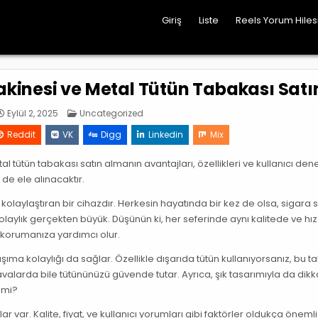
Giriş
Liste
Reels Yorum Hile
inesi ve Metal Tütün Tabakası Satın
Posted
Eylül 2, 2025
Uncategorized
in
Reddit
VK
Digg
Linkedin
Mix
ütün tabakası satın almanın avantajları, özellikleri ve kullanıcı den
i de ele alınacaktır.
olaylaştıran bir cihazdır. Herkesin hayatında bir kez de olsa, sigara
olaylık gerçekten büyük. Düşünün ki, her seferinde aynı kalitede ve hı
korumanıza yardımcı olur.
şıma kolaylığı da sağlar. Özellikle dışarıda tütün kullanıyorsanız, bu 
valarda bile tütününüzü güvende tutar. Ayrıca, şık tasarımıyla da dikk
 mi?
 var. Kalite, fiyat, ve kullanıcı yorumları gibi faktörler oldukça önemli