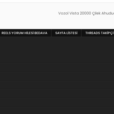
Vozol Vista 20000 Çilek Ahudu
REELS YORUM HILESI BEDAVA
SAYFA LISTESI
THREADS TAKIPÇI