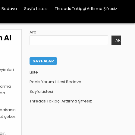
si Bedava
Sayfa Listesi
Threads Takipçi Arttırma Şifresiz
Ara
 Al
ARA
SAYFALAR
eyimleri
Liste
Reels Yorum Hilesi Bedava
 sarma
Sayfa Listesi
zda
Threads Takipçi Arttırma Şifresiz
tabakanın
at çeker.
dir.