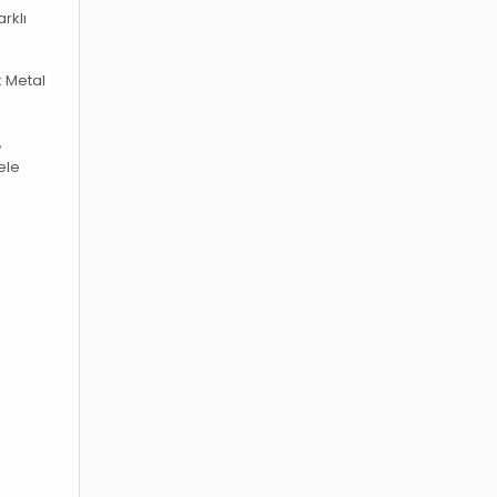
rklı
k Metal
,
ele