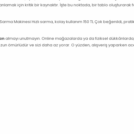
lamak için kritik bir kaynaktır. İşte bu noktada, bir tablo oluşturarak fa
 Sarma Makinesi Hızlı sarma, kolay kullanım 150 TL Çok beğenildi, prati
dan
almayı unutmayın. Online mağazalarda ya da fiziksel dükkânlarda
ler uzun ömürlüdür ve sizi daha az yorar. O yüzden, alışveriş yaparken ac