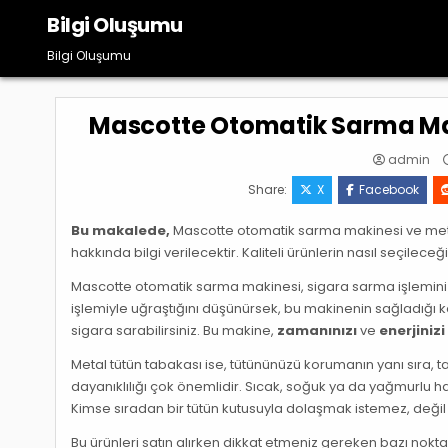
Skip
Bilgi Oluşumu
to
content
Bilgi Oluşumu
Mascotte Otomatik Sarma Mak
admin
Share:
X
Facebook
Bu makalede,
Mascotte otomatik sarma makinesi ve metal t
hakkında bilgi verilecektir. Kaliteli ürünlerin nasıl seçileceğ
Mascotte otomatik sarma makinesi, sigara sarma işlemini k
işlemiyle uğraştığını düşünürsek, bu makinenin sağladığı k
sigara sarabilirsiniz. Bu makine,
zamanınızı
ve
enerjinizi
Metal tütün tabakası ise, tütününüzü korumanın yanı sıra, ta
dayanıklılığı çok önemlidir. Sıcak, soğuk ya da yağmurlu ha
Kimse sıradan bir tütün kutusuyla dolaşmak istemez, değil
Bu ürünleri satın alırken dikkat etmeniz gereken bazı noktalar