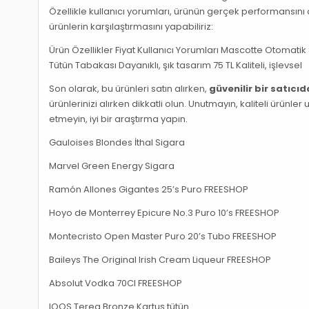
Özellikle kullanıcı yorumları, ürünün gerçek performansını an
ürünlerin karşılaştırmasını yapabiliriz:
Ürün Özellikler Fiyat Kullanıcı Yorumları Mascotte Otomatik
Tütün Tabakası Dayanıklı, şık tasarım 75 TL Kaliteli, işlevsel
Son olarak, bu ürünleri satın alırken,
güvenilir bir satıcı
ürünlerinizi alırken dikkatli olun. Unutmayın, kaliteli ürün
etmeyin, iyi bir araştırma yapın.
Gauloises Blondes İthal Sigara
Marvel Green Energy Sigara
Ramón Allones Gigantes 25’s Puro FREESHOP
Hoyo de Monterrey Epicure No.3 Puro 10’s FREESHOP
Montecristo Open Master Puro 20’s Tubo FREESHOP
Baileys The Original Irish Cream Liqueur FREESHOP
Absolut Vodka 70Cl FREESHOP
IQOS Terea Bronze Kartuş tütün