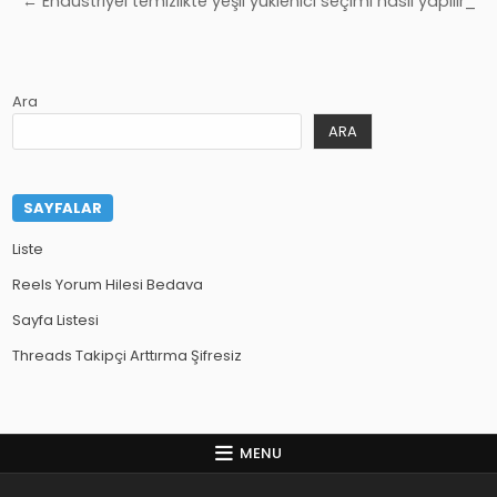
← Endüstriyel temizlikte yeşil yüklenici seçimi nasıl yapılır_
Ara
ARA
SAYFALAR
Liste
Reels Yorum Hilesi Bedava
Sayfa Listesi
Threads Takipçi Arttırma Şifresiz
MENU