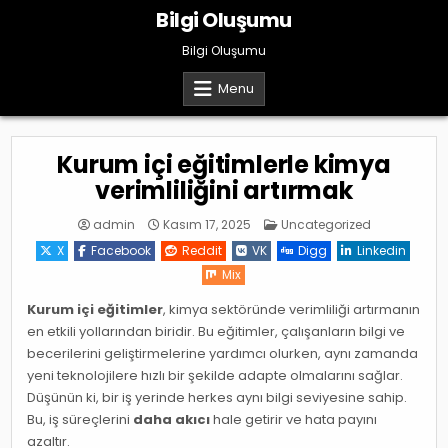
Skip
Bilgi Oluşumu
to
content
Bilgi Oluşumu
Menu
Kurum içi eğitimlerle kimya
verimliliğini artırmak
Posted
admin
Kasım 17, 2025
Uncategorized
in
X
Facebook
Reddit
VK
Digg
Linkedin
Mix
Kurum içi eğitimler
, kimya sektöründe verimliliği artırmanın
en etkili yollarından biridir. Bu eğitimler, çalışanların bilgi ve
becerilerini geliştirmelerine yardımcı olurken, aynı zamanda
yeni teknolojilere hızlı bir şekilde adapte olmalarını sağlar.
Düşünün ki, bir iş yerinde herkes aynı bilgi seviyesine sahip.
Bu, iş süreçlerini
daha akıcı
hale getirir ve hata payını
azaltır.