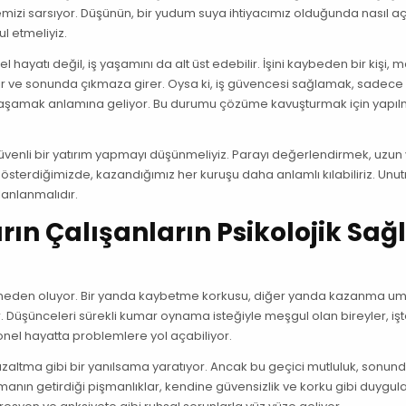
mizi sarsıyor. Düşünün, bir yudum suya ihtiyacımız olduğunda nasıl a
ul etmeliyiz.
l hayatı değil, iş yaşamını da alt üst edebilir. İşini kaybeden bir kişi, 
nır ve sonunda çıkmaza girer. Oysa ki, iş güvencesi sağlamak, sadece
yaşamak anlamına geliyor. Bu durumu çözüme kavuşturmak için yapıl
güvenli bir yatırım yapmayı düşünmeliyiz. Parayı değerlendirmek, uzu
österdiğimizde, kazandığımız her kuruşu daha anlamlı kılabiliriz. Unu
lanlanmalıdır.
ın Çalışanların Psikolojik Sağl
na neden oluyor. Bir yanda kaybetme korkusu, diğer yanda kazanma u
or. Düşünceleri sürekli kumar oynama isteğiyle meşgul olan bireyler, işt
onel hayatta problemlere yol açabiliyor.
azaltma gibi bir yanılsama yaratıyor. Ancak bu geçici mutluluk, sonun
nın getirdiği pişmanlıklar, kendine güvensizlik ve korku gibi duygula