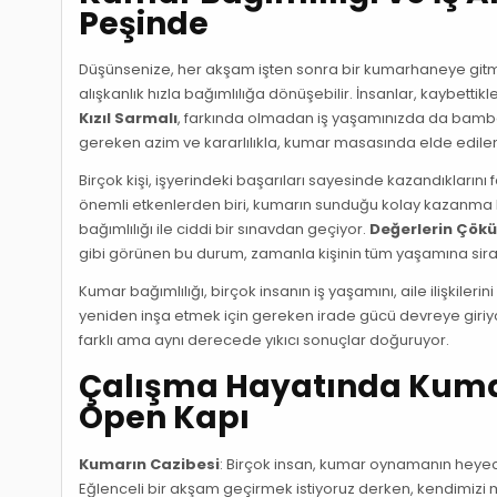
Peşinde
Düşünsenize, her akşam işten sonra bir kumarhaneye gitme
alışkanlık hızla bağımlılığa dönüşebilir. İnsanlar, kaybetti
Kızıl Sarmalı
, farkında olmadan iş yaşamınızda da bambaşk
gereken azim ve kararlılıkla, kumar masasında elde edile
Birçok kişi, işyerindeki başarıları sayesinde kazandıkların
önemli etkenlerden biri, kumarın sunduğu kolay kazanma hiss
bağımlılığı ile ciddi bir sınavdan geçiyor.
Değerlerin Çök
gibi görünen bu durum, zamanla kişinin tüm yaşamına sira
Kumar bağımlılığı, birçok insanın iş yaşamını, aile ilişkilerini
yeniden inşa etmek için gereken irade gücü devreye giriyo
farklı ama aynı derecede yıkıcı sonuçlar doğuruyor.
Çalışma Hayatında Kuma
Open Kapı
Kumarın Cazibesi
: Birçok insan, kumar oynamanın heyecan
Eğlenceli bir akşam geçirmek istiyoruz derken, kendimizi m