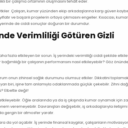
ıklı bir çalışma ortamının oluşmasını tehdit eder.
e etkiler. Çalışan, kumar yüzünden ekip arkadaşlarına karşı güven kayb
yıflatır ve başarılı projelerin ortaya çıkmasını engeller. Kısacası, kuma
ş yerinde de ciddi sonuçlar doğuran bir durumdur.
nde Verimliliği Götüren Gizli
fazla etkileyen bir sorun. İş yerindeki verimliliği ciddi şekilde etkile
bağımlılığı bir çalışanın performansını nasıl etkileyebilir? Göz önünd
urum onun zihinsel sağlık durumunu olumsuz etkiler. Dikkatini toplama
ayan biri, işine tam anlamıyla odaklanmada güçlük çekebilir. Zihni dağ
 Elbette değil!
e etkileyebilir. Öğle aralarında ya da iş çıkışında kumar oynamak için 
 önem veremeyebilir. Davranışları değişebilir, iş arkadaşlarıyla iletişimi
a gergin bir atmosfer yaratır.
 da yol açabilir. İş yerinde finansal kaygılar, çalışanların motivasy