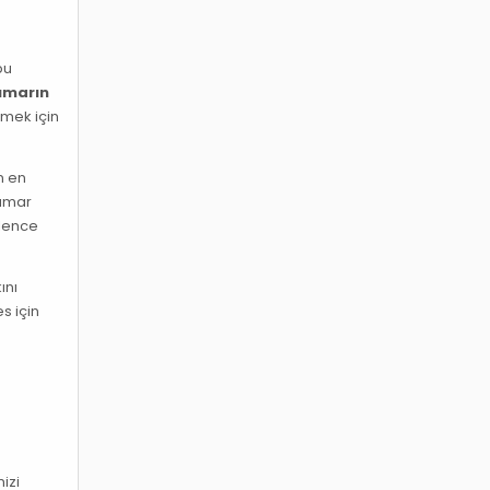
bu
umarın
tmek için
n en
kumar
lence
ını
s için
.
izi