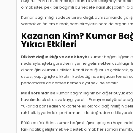
düşürür. Para kazanmak için daha fazla çalışmayı hedeflese
olmak ister; peki bir bağımlı bu hedefe nasıl ulaşabilir? O
Kumar bağımlılığı sadece bireyi değil, aynı zamanda çalı
varmak ve önlem almak, hem bireylerin hem de organizasy
Kazanan Kim? Kumar Bağı
Yıkıcı Etkileri
Dikkat dağınıklığı ve odak kaybı
, kumar bağımlılığının e
nedeniyle, işteki görevlerini yerine getirmekten uzaklaşır. 
dinamiğini olumsuz etkiler. Kendi kabuğunuza çekilerek, 
ustası, yaptığı işte dikkatini kaybettiğinde inşaatın temeli s
performansı da hemen hemen aynı şekilde sarsılır.
Mali sorunlar
ise kumar bağımlılığının bir diğer büyük etki
hayatında ek stres ve kaygı yaratır. Parayı nasıl yöneteceğin
Yukarıda bahsedilen faktörlere ek olarak, bağımlılığın getird
ruh hali, iş yerindeki performansı da doğrudan etkileyerek b
Bütün bu faktörler, kumar bağımlılığının çalışma hayatındak
farkındalık geliştirmek ve destek almak her zaman mümkün.