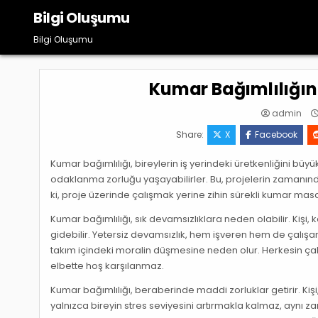
Skip
Bilgi Oluşumu
to
content
Bilgi Oluşumu
Kumar Bağımlılığın
admin
Share:
X
Facebook
Kumar bağımlılığı, bireylerin iş yerindeki üretkenliğini büy
odaklanma zorluğu yaşayabilirler. Bu, projelerin zaman
ki, proje üzerinde çalışmak yerine zihin sürekli kumar mas
Kumar bağımlılığı, sık devamsızlıklara neden olabilir. Kişi
gidebilir. Yetersiz devamsızlık, hem işveren hem de çalışan
takım içindeki moralin düşmesine neden olur. Herkesin çalış
elbette hoş karşılanmaz.
Kumar bağımlılığı, beraberinde maddi zorluklar getirir. Kişi
yalnızca bireyin stres seviyesini artırmakla kalmaz, aynı z