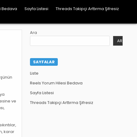
si Bedava
Sayfa Listesi
Threads Takipçi Arttırma Şifresiz
Ara
ARA
SAYFALAR
Liste
üşünün
Reels Yorum Hilesi Bedava
Sayfa Listesi
aya
mesine ve
Threads Takipçi Arttırma Şifresiz
sı,
kıntılar,
n, karar