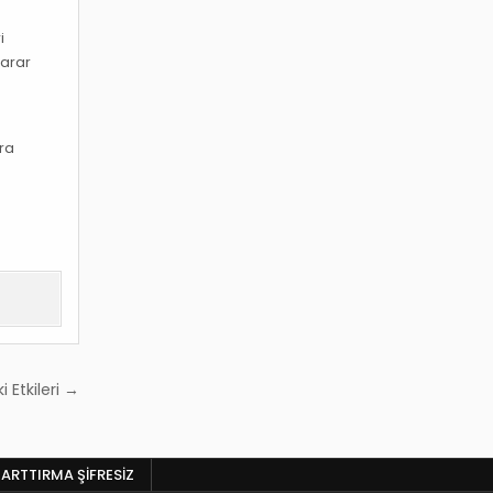
i
zarar
e
ra
i Etkileri →
 ARTTIRMA ŞIFRESIZ