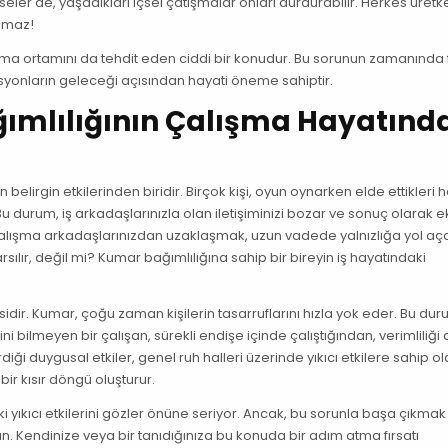
ler de, yaşadıkları içsel çatışmalar onları durdurabilir. Herkes üretk
lamaz!
şma ortamını da tehdit eden ciddi bir konudur. Bu sorunun zamanında 
onların geleceği açısından hayati öneme sahiptir.
mlılığının Çalışma Hayatınd
n belirgin etkilerinden biridir. Birçok kişi, oyun oynarken elde ettikleri
Bu durum, iş arkadaşlarınızla olan iletişiminizi bozar ve sonuç olarak e
çalışma arkadaşlarınızdan uzaklaşmak, uzun vadede yalnızlığa yol aça
arsılır, değil mi? Kumar bağımlılığına sahip bir bireyin iş hayatındaki
sidir. Kumar, çoğu zaman kişilerin tasarruflarını hızla yok eder. Bu duru
i bilmeyen bir çalışan, sürekli endişe içinde çalıştığından, verimliliği 
iği duygusal etkiler, genel ruh halleri üzerinde yıkıcı etkilere sahip ola
ir kısır döngü oluşturur.
i yıkıcı etkilerini gözler önüne seriyor. Ancak, bu sorunla başa çıkmak 
 Kendinize veya bir tanıdığınıza bu konuda bir adım atma fırsatı