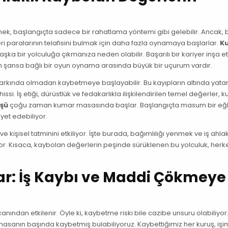
k, başlangıçta sadece bir rahatlama yöntemi gibi gelebilir. Ancak, 
kleri paralarının telafisini bulmak için daha fazla oynamaya başlarlar.
K
a bir yolculuğa çıkmanıza neden olabilir. Başarılı bir kariyer inşa e
n şansa bağlı bir oyun oynama arasında büyük bir uçurum vardır.
ı farkında olmadan kaybetmeye başlayabilir. Bu kayıpların altında yata
i. İş etiği, dürüstlük ve fedakarlıkla ilişkilendirilen temel değerler, 
üşü
çoğu zaman kumar masasında başlar. Başlangıçta masum bir eğ
yet edebiliyor.
 ve kişisel tatminini etkiliyor. İşte burada, bağımlılığı yenmek ve iş ahlak
r. Kısaca, kaybolan değerlerin peşinde sürüklenen bu yolculuk, herke
r: İş Kaybı ve Maddi Çökmeye
ından etkilenir. Öyle ki, kaybetme riski bile cazibe unsuru olabiliyor
asanın başında kaybetmiş bulabiliyoruz. Kaybettiğimiz her kuruş, işim