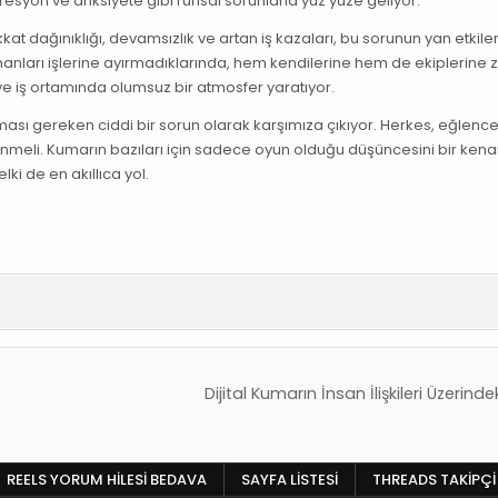
resyon ve anksiyete gibi ruhsal sorunlarla yüz yüze geliyor.
kat dağınıklığı, devamsızlık ve artan iş kazaları, bu sorunun yan etkiler
amanları işlerine ayırmadıklarında, hem kendilerine hem de ekiplerine 
 ve iş ortamında olumsuz bir atmosfer yaratıyor.
nması gereken ciddi bir sorun olarak karşımıza çıkıyor. Herkes, eğlenc
meli. Kumarın bazıları için sadece oyun olduğu düşüncesini bir kena
i de en akıllıca yol.
Dijital Kumarın İnsan İlişkileri Üzerindek
REELS YORUM HILESI BEDAVA
SAYFA LISTESI
THREADS TAKIPÇI