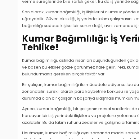
verme süreçlerinde bile zorluk çeker. Bu da iş yerinde sağl
Son olarak, kumar bağımlılığı, iş ilişkilerini olumsuz yönd
uğrayabilir. Güven eksikliği, iş yerinde takım çalışmasını za
bağımlılığı sadece kişisel bir sorun değil, aynı zamanda i
Kumar Bağımlılığı: İş Yeri
Tehlike!
Kumar bağımlılığı, aslında insanları düşündüğünden çok daha 
ve bazen bu etkiler gözle görünmez hale gelir. Peki, kumar 
bulundurmanız gereken birçok faktör var.
Bir çalışan, kumar bağımlılığı ile mücadele ediyorsa, bu d
zorlanabilir, sürekli olarak para kaybetme korkusu ile yaş
durumda olan bir çalışanın başarıya ulaşması mümkün mü?
Ayrıca, kumar bağımlılığı, bir çalışanın mesai saatlerini d
harcayan biri, iş yerindeki ilişkilere ve projelere yeterince
azalabilir. Bu da takım ruhunu zedeler ve çalışma ortamınd
Unutmayın, kumar bağımlılığı aynı zamanda maddi sorunlara