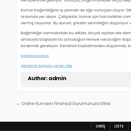
beraberinde getiriyor. Sonuçta, bağımlı bireyler sıkça dep
Kumar bağımlılığının iş yerinde de ağır sonuçları oluyor. Dik
arasında yer alıyor. Çalışanlar, kumar için harcadıkları z
vermiş oluyorlar. Bu durum, şirketin verimliliğini düşürüyor
Bağımlılığın sarmalındaki bu etkiler, birçok açıdan ele alı
amacıyla başlayan bu yolculuğun nereye varacağını düşün
bırakmak gerekiyor. Kendinizi kaybetmeden düşünmek, belk
bedava bonus
deneme bonusu veren site
Author:
admin
Yazı
← Online Kumarın Finansal Durumunuza Etkisi
gezinmesi
GIRIŞ
LISTE