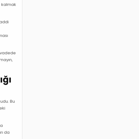
ç kalmak
maddi
ması
n vadede
tmayın,
ığı
mudu. Bu
eki
da
rı da