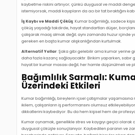
kaybetme riskini artırıyor; çünkü duygusal ve maddi denge
istemiyorsak, maddi kayıpların da acı bir tat bıraktığını kab
İş Kaybı ve Maddi Çöküş
: Kumar bağımlılığı, sadece kişise
çöküş yaşadığı takdirde, hayat standartları düşer, borçla
çalışarak maaş almak değil; aynı zamanda huzur içinde 
gereken en başta kumar alışkanlığından kurtulmak.
Alternatif Yollar
: Şaka gibi gelebilir ama kumar yerine 
daha fazla kazanç sağlayacaktır. Birikim yaparken, sabır g
hayat bir kumar masası değil; her hamle düşünülmeli ve p
Bağımlılık Sarmalı: Kumar
Üzerindeki Etkileri
Kumar bağımlılığı, bireylerin içsel çatışmalar yaşaması
ikilem, çalışanların iş performansını olumsuz etkileyebiliy
dikkatlerini kaybediyor. Bu da hem kişisel hem de profesy
Kumar oynamak, genellikle stres ve kaygıyı geçici olarak 
duygusal çöküşle sonuçlanıyor. Kaybedilen paranın ve zama