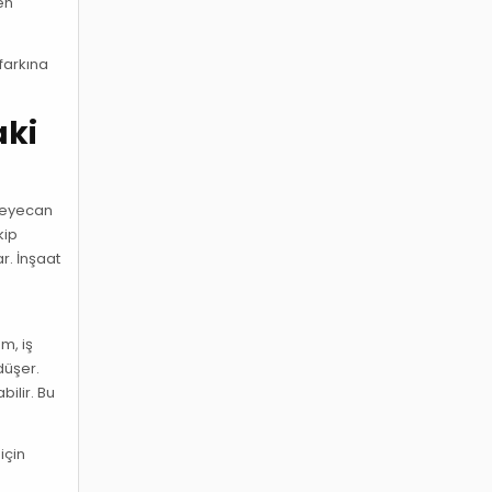
en
farkına
aki
 heyecan
kip
r. İnşaat
m, iş
düşer.
bilir. Bu
için