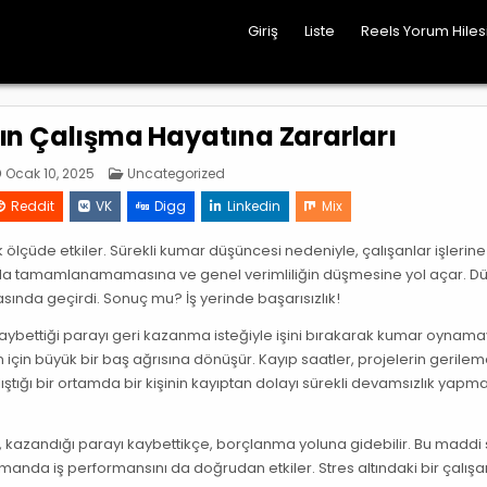
Giriş
Liste
Reels Yorum Hile
ın Çalışma Hayatına Zararları
Posted
Ocak 10, 2025
Uncategorized
in
Reddit
VK
Digg
Linkedin
Mix
ük ölçüde etkiler. Sürekli kumar düşüncesi nedeniyle, çalışanlar işlerine
ında tamamlanamamasına ve genel verimliliğin düşmesine yol açar. D
asında geçirdi. Sonuç mu? İş yerinde başarısızlık!
, kaybettiği parayı geri kazanma isteğiyle işini bırakarak kumar oynam
 için büyük bir baş ağrısına dönüşür. Kayıp saatler, projelerin gerile
tığı bir ortamda bir kişinin kayıptan dolayı sürekli devamsızlık yapma
, kazandığı parayı kaybettikçe, borçlanma yoluna gidebilir. Bu maddi sı
amanda iş performansını da doğrudan etkiler. Stres altındaki bir çalışa