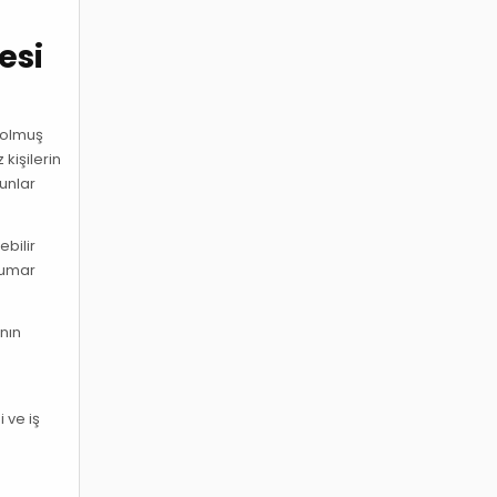
esi
ybolmuş
kişilerin
runlar
ebilir
kumar
nın
 ve iş