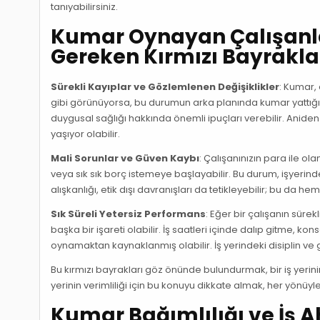
tanıyabilirsiniz.
Kumar Oynayan Çalışanla
Gereken Kırmızı Bayrakla
Sürekli Kayıplar ve Gözlemlenen Değişiklikler
: Kumar, 
gibi görünüyorsa, bu durumun arka planında kumar yattığını 
duygusal sağlığı hakkında önemli ipuçları verebilir. Aniden
yaşıyor olabilir.
Mali Sorunlar ve Güven Kaybı
: Çalışanınızın para ile ola
veya sık sık borç istemeye başlayabilir. Bu durum, işyeri
alışkanlığı, etik dışı davranışları da tetikleyebilir; bu da h
Sık Süreli Yetersiz Performans
: Eğer bir çalışanın sür
başka bir işareti olabilir. İş saatleri içinde dalıp gitme, ko
oynamaktan kaynaklanmış olabilir. İş yerindeki disiplin v
Bu kırmızı bayrakları göz önünde bulundurmak, bir iş yerini
yerinin verimliliği için bu konuyu dikkate almak, her yönüy
Kumar Bağımlılığı ve İş A