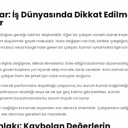
r: İş Dünyasında Dikkat Edilm
r
doğası gereği riskli bir alışkanlıktır. Eğer bir çalışan sürekli olarak ka
düşünmek gayet makuldür. Hızla değişen ruh hali, birlikte çalıştığınız 
 mutsuz veya kaygılı hale gelen bir çalışan, kumar oynamakla ilgili so
n ilişkisi değişirse, dikkat etmelisiniz. Elde ettiği kazanımlar düzensizleş
nde güven kaybına yol açarak ekip morale zarar verebilir. Kimi zaman 
em çalışan hem de şirket için ciddi sonuçlar doğurur.
ekli olarak performans düşüklüğü yaşıyorsa, bu durum kumar bağımlılığı
nsantrasyon eksikliği veya sık sık işe geç kalma gibi belirtiler, kumar
e güvenin bozulmasında bu durum büyük rol oynar.
n sağlığını korumak açısından son derece önemlidir. Çalışanların iyiliği
le ele alınması gereken bir meseledir.
hlakı: Kaybolan Değerlerin