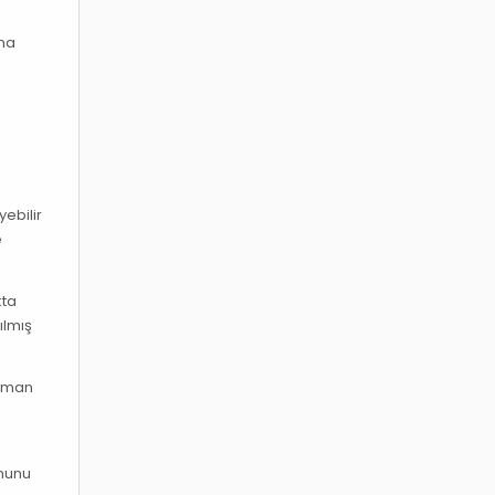
ına
r
yebilir
e
kta
ılmış
zaman
onunu