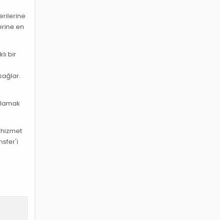
erilerine
erine en
lı bir
sağlar.
şılamak
n hizmet
sfer'i