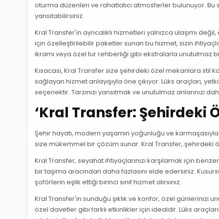
oturma düzenleri ve rahatlatıcı atmosferler bulunuyor. Bu sa
yansıtabilirsiniz.
Kral Transfer'in ayrıcalıklı hizmetleri yalnızca ulaşımı değ
için özelleştirilebilir paketler sunan bu hizmet, sizin ihtiy
ikramı veya özel tur rehberliği gibi ekstralarla unutulmaz 
Kısacası, Kral Transfer size şehirdeki özel mekanlara stil
sağlayan hizmet anlayışıyla öne çıkıyor. Lüks araçları, yetkin ş
seçenektir. Tarzınızı yansıtmak ve unutulmaz anlarınızı daha 
‘Kral Transfer: Şehirdeki 
Şehir hayatı, modern yaşamın yoğunluğu ve karmaşasıyla do
size mükemmel bir çözüm sunar. Kral Transfer, şehirdeki öz
Kral Transfer, seyahat ihtiyaçlarınızı karşılamak için ben
bir taşıma aracından daha fazlasını elde edersiniz. Kusurs
şoförlerin eşlik ettiği birinci sınıf hizmet alırsınız.
Kral Transfer'in sunduğu şıklık ve konfor, özel günlerinizi u
özel davetler gibi farklı etkinlikler için idealdir. Lüks araç