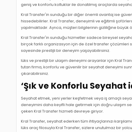
geniş ve konforlu koltuklar ile donatılmış araçlarda seyah
Kral Transfer'in sunduğu bir diğer önemli avantaj ise güveni
hissedebilirler. Kral Transfer, deneyimli ve eğitimli şoförl
yapılmaktadır. Ayrıca, müşteri bilgilerinin gizliliğine büyük
Kral Transfer'in sunduğu hizmetler sadece bireysel seyahatler
birçok farklı organizasyon için de özel transfer çözümleri 
sayesinde prestijli bir deneyim yaşayabilirsiniz.
lüks ve prestijli bir ulaşım deneyimi arayanlar için Kral Tr
tutan firma, konforlu ve güvenilir bir seyahat deneyimi sunma
çıkarabilirsiniz.
‘Şık ve Konforlu Seyahat i
Seyahat etmek, yeni yerler keşfetmek veya iş amaçlı seyah
deneyimini daha keyifli hale getirmek için doğru ulaşım seç
çeken Kral Transfer hizmeti devreye giriyor.
Kral Transfer, seyahat ederken tüm ihtiyaçlarınızı karşılamak
lüks araç filosuyla Kral Transfer, sizlere unutulmaz bir yo