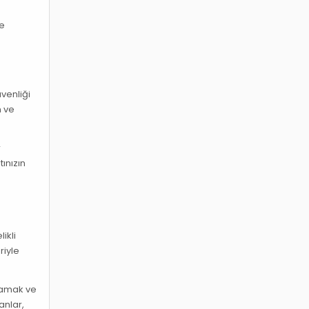
te
venliği
m ve
r
ınızın
ikli
riyle
ılamak ve
anlar,