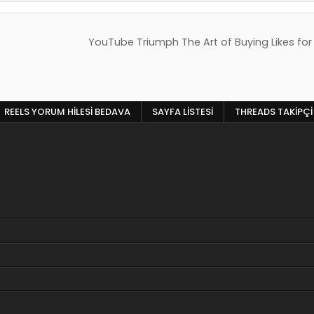
YouTube Triumph The Art of Buying Likes f
REELS YORUM HILESI BEDAVA
SAYFA LISTESI
THREADS TAKIPÇI