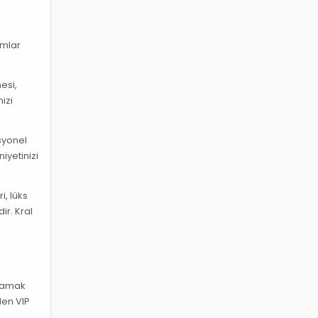
r
ımlar
esi,
izi
esyonel
iyetinizi
i, lüks
ir. Kral
aşamak
den VIP