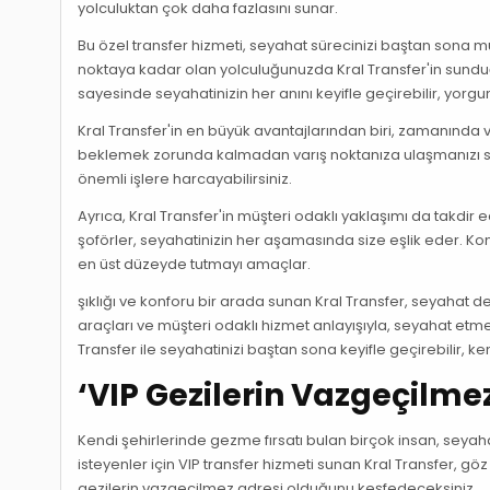
yolculuktan çok daha fazlasını sunar.
Bu özel transfer hizmeti, seyahat sürecinizi baştan sona m
noktaya kadar olan yolculuğunuzda Kral Transfer'in sunduğu
sayesinde seyahatinizin her anını keyifle geçirebilir, yorgu
Kral Transfer'in en büyük avantajlarından biri, zamanında v
beklemek zorunda kalmadan varış noktanıza ulaşmanızı sağ
önemli işlere harcayabilirsiniz.
Ayrıca, Kral Transfer'in müşteri odaklı yaklaşımı da takdir
şoförler, seyahatinizin her aşamasında size eşlik eder. Ko
en üst düzeyde tutmayı amaçlar.
şıklığı ve konforu bir arada sunan Kral Transfer, seyahat den
araçları ve müşteri odaklı hizmet anlayışıyla, seyahat etme
Transfer ile seyahatinizi baştan sona keyifle geçirebilir, ke
‘VIP Gezilerin Vazgeçilmez
Kendi şehirlerinde gezme fırsatı bulan birçok insan, seyah
isteyenler için VIP transfer hizmeti sunan Kral Transfer, gö
gezilerin vazgeçilmez adresi olduğunu keşfedeceksiniz.