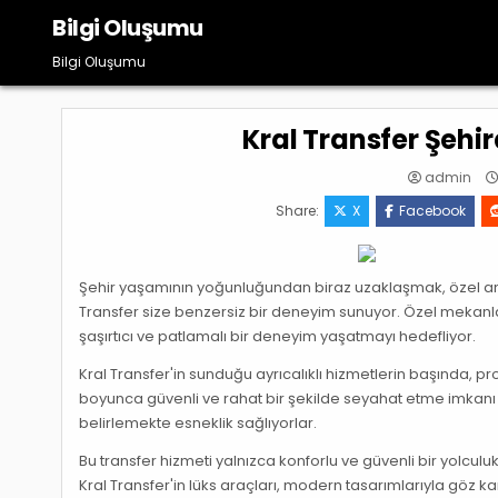
Skip
Bilgi Oluşumu
to
content
Bilgi Oluşumu
Kral Transfer Şehir
admin
Share:
X
Facebook
Şehir yaşamının yoğunluğundan biraz uzaklaşmak, özel anlar
Transfer size benzersiz bir deneyim sunuyor. Özel mekanla
şaşırtıcı ve patlamalı bir deneyim yaşatmayı hedefliyor.
Kral Transfer'in sunduğu ayrıcalıklı hizmetlerin başında, pro
boyunca güvenli ve rahat bir şekilde seyahat etme imkanı 
belirlemekte esneklik sağlıyorlar.
Bu transfer hizmeti yalnızca konforlu ve güvenli bir yolcu
Kral Transfer'in lüks araçları, modern tasarımlarıyla göz 