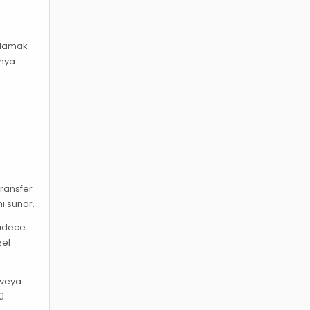
şılamak
anya
ı
Transfer
i sunar.
sadece
zel
ı veya
nü