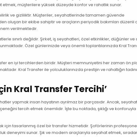
at etmek, müşterilere yüksek düzeyde konfor ve rahatlık sunar.
lirlik ve gizliliktir. Müşteriler, seyahatlerinde tamamen güvende
erden oluşan bir ekibe sahiptir ve araçların periyodik bakımları düzenli 
 önem verilmektedir.
le sınırlı değildir. Şirket, iş seyahatleri, özel etkinlikler, düğünler v
sunmaktadır. Özel günlerinizde veya önemli toplantılarınızda Kral Tran
ansfer en iyi tercihlerden biridir. Müşteri memnuniyetini her zaman ön p
ktadır. Kral Transfer ile yolculuklarınızda prestijin ve rahatlığın tadın
çin Kral Transfer Tercihi’
atler yapmak insan hayatının ayrılmaz bir parçasıdır. Ancak, seyaha
eneğini tercih etmek önemlidir. İşte bu noktada, şıklığı ve konforuyla
 için tasarlanmış özel bir transfer hizmetidir. Şoförlerinin profesyonell
lculuk deneyimi sunar. Şık ve modern araçlarıyla seyahat etmek, sıradan