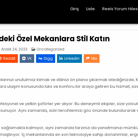
Giriş
Liste
Reels Yorum Hile
deki Özel Mekanlara Stil Katın
Posted
Aralık 24, 2023
Uncategorized
in
Reddit
VK
Digg
Linkedin
Mix
ınızı unutulmaz kılmak ve stilinizi ön plana çıkarmak istediğinizde, K
ra ulaşım konusunda lüks ve konforu bir araya getiren bu hizmet, siz
fesyonel ve yetkin şoförler yer alıyor. Bu deneyimli ekipler, size yolcu
sunuyor. Aynı zamanda, sizin tercihlerinizi göz önünde bulundurarak 
luk sağlamakla kalmıyor, aynı zamanda tarzınızı da yansıtmanızı mümkün
kamaştırıyor. İç mekanlarında en son teknolojiye sahip donanımlar, er