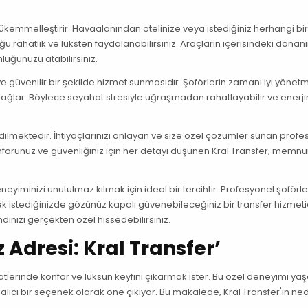
ükemmelleştirir. Havaalanından otelinize veya istediğiniz herhangi bi
 rahatlık ve lüksten faydalanabilirsiniz. Araçların içerisindeki donan
nluğunuzu atabilirsiniz.
e güvenilir bir şekilde hizmet sunmasıdır. Şoförlerin zamanı iyi yönetm
lar. Böylece seyahat stresiyle uğraşmadan rahatlayabilir ve enerjin
 edilmektedir. İhtiyaçlarınızı anlayan ve size özel çözümler sunan prof
nforunuz ve güvenliğiniz için her detayı düşünen Kral Transfer, memnun
eyiminizi unutulmaz kılmak için ideal bir tercihtir. Profesyonel şoförler
k istediğinizde gözünüz kapalı güvenebileceğiniz bir transfer hizmetid
ndinizi gerçekten özel hissedebilirsiniz.
 Adresi: Kral Transfer’
atlerinde konfor ve lüksün keyfini çıkarmak ister. Bu özel deneyimi y
z alıcı bir seçenek olarak öne çıkıyor. Bu makalede, Kral Transfer'in ne