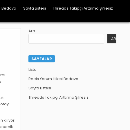
si Bedava
Sayfa Listesi
Threads Takipçi Arttırma Şifresiz
Ara
ARA
SAYFALAR
Liste
ral
Reels Yorum Hilesi Bedava
e
Sayfa Listesi
Threads Takipçi Arttırma Şifresiz
luk
rotayı
 kılıyor.
gonomik