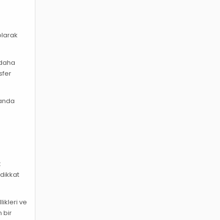
olarak
e daha
sfer
landa
ı
t
 dikkat
ikleri ve
 bir