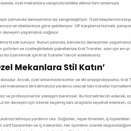
yede, özel mekanlara varışınızla birlikte stilinizi tam anlamıyla
il, aynı zamanda deneyiminizi de zenginleştiriyor. Özel taleplerinizi kar
açlarınıza ve isteklerinize göre şekilleniyor. VIP karşılama hizmeti, şamp
bir deneyim yaşamanızı sağlıyor.
 katma fırsatı sunuyor. Bunun yanında, benzersiz deneyimler yaşamanız
oförleri ve özelleştirilebilir paketleriyle Kral Transfer, sizin için en iyi
da özel kılmak için Kral Transfer'i tercih edebilirsiniz.
Özel Mekanlara Stil Katın’
ludur. Ancak, özel anlarınızda konfor ve stil arayışındaysanız, Kral 
el mekanlara stil katmanıza yardımcı olacak lüks transfer hizmetlerin
zersiz ve profesyonel bir yaklaşım benimser. Bu hizmeti tercih ederek, 
uz bir deneyim için özenle seçilmiş lüks araçlarla seyahat ederken, ö
nutulmaz kılmaya yardımcı olur. Düğünler, nişan törenleri, iş toplantılar
ların zarif tasarımları ve iç mekanları, her ayrıntının özenle düşünüldüğü