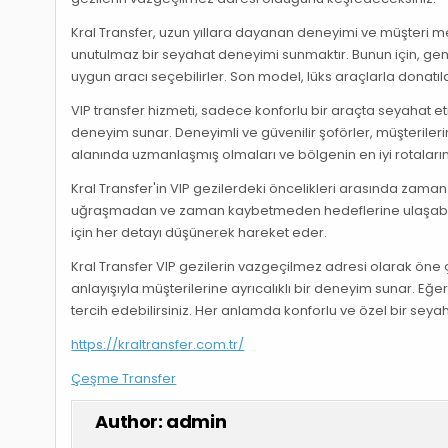
Kral Transfer, uzun yıllara dayanan deneyimi ve müşteri me
unutulmaz bir seyahat deneyimi sunmaktır. Bunun için, geniş 
uygun aracı seçebilirler. Son model, lüks araçlarla donatıl
VIP transfer hizmeti, sadece konforlu bir araçta seyahat etme
deneyim sunar. Deneyimli ve güvenilir şoförler, müşterilerin
alanında uzmanlaşmış olmaları ve bölgenin en iyi rotalarını
Kral Transfer'in VIP gezilerdeki öncelikleri arasında zaman 
uğraşmadan ve zaman kaybetmeden hedeflerine ulaşabilirler
için her detayı düşünerek hareket eder.
Kral Transfer VIP gezilerin vazgeçilmez adresi olarak öne 
anlayışıyla müşterilerine ayrıcalıklı bir deneyim sunar. Eğ
tercih edebilirsiniz. Her anlamda konforlu ve özel bir seya
https://kraltransfer.com.tr/
Çeşme Transfer
Author:
admin