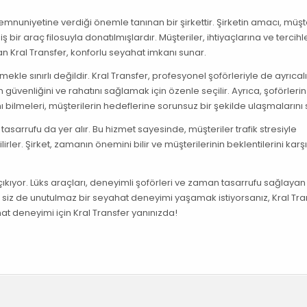
mnuniyetine verdiği önemle tanınan bir şirkettir. Şirketin amacı, müşt
bir araç filosuyla donatılmışlardır. Müşteriler, ihtiyaçlarına ve tercihl
an Kral Transfer, konforlu seyahat imkanı sunar.
kle sınırlı değildir. Kral Transfer, profesyonel şoförleriyle de ayrıcalık
 güvenliğini ve rahatını sağlamak için özenle seçilir. Ayrıca, şoförlerin
 bilmeleri, müşterilerin hedeflerine sorunsuz bir şekilde ulaşmalarını 
tasarrufu da yer alır. Bu hizmet sayesinde, müşteriler trafik stresiyle
. Şirket, zamanın önemini bilir ve müşterilerinin beklentilerini kar
çıkıyor. Lüks araçları, deneyimli şoförleri ve zaman tasarrufu sağlaya
er siz de unutulmaz bir seyahat deneyimi yaşamak istiyorsanız, Kral Tran
hat deneyimi için Kral Transfer yanınızda!