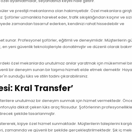
özel aydınlatmalar, seyahatinizi keyifli hale getirir.
opüler ve prestijli mekanlarına olan hakimiyetidir. Özel mekanlara giriş
oförler uzmanlıkla hareket eder, trafik sıkışıklığından kaçınır ve sizi
sayede zamandan tasarruf ederken, kendinizi rahat hissedebilir ve
 sunar. Profesyonel şoförler, eğitimli ve deneyimlidir. Müşterilerin gü
en yeni güvenlik teknolojileriyle donatılmıştır ve düzenli olarak bakı
 Şehirdeki özel mekanlarda unutulmaz anılar yaratmak için mükemmel bi
üvenli bir deneyim sunan bir taşıma hizmeti elde etmek demektir. Hayat
'in sunduğu lüks ve stilin tadını çıkarabilirsiniz.
esi: Kral Transfer’
müşterilere unutulmaz bir deneyim sunmak için hizmet vermektedir. Öncel
onforuyla dikkat çeken lüks araç filosudur. Şoförlerinin profesyonellikle
etirecek şekilde tasarlanmıştır.
stererek, kişiye özel hizmet sunmaktadır. Müşterilerin taleplerini karş
ri, zamanında ve güvenli bir şekilde gerçekleştirilmektedir. Şık iç mek