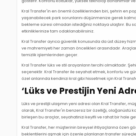
gösterir. Konforlu koltuklar, yüksek teknoloji donanımlar ve 
Kral Transfer'in en önemli özelliklerinden biri, şehrin en p
yaşanabilecek park sorunlarını düşünmenize gerek kalmaz. Ş
bekleme süresi olmadan istediğiniz noktaya ulaştırır. Bu 
etkinliklerinize tam odaklanabilirsiniz.
Kral Transfer ayrıca güvenlik konusunda da üst düzey hizmet
ve mahremiyeti her zaman öncelikleri arasındadır. Araçlar, 
temizlik işlemlerinden geçer.
Kral Transfer lüks ve stil arayanların tercihi olmaktadır.
seçenektir. Kral Transfer ile seyahat etmek, konforlu ve g
özel anlarında kendinizi kral gibi hissetmek için Kral Transfer
‘Lüks ve Prestijin Yeni Adr
Lüks ve prestijli ulaşımın yeni adresi olan Kral Transfer, 
olarak, Kral Transfer'in benzersiz bir özelliği, olağanüstü k
birleşen bu araçlar, seyahatinizi keyifli ve rahat bir hale g
Kral Transfer, her müşterinin bireysel ihtiyaçlarına özen gö
beklentilerini aşmak için özenle planlanan transfer süreçle