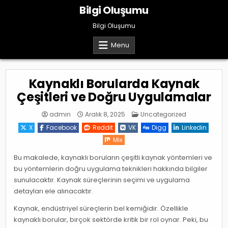
Skip
Bilgi Oluşumu
to
content
Bilgi Oluşumu
Menu
Kaynaklı Borularda Kaynak
Çeşitleri ve Doğru Uygulamalar
Posted
admin
Aralık 8, 2025
Uncategorized
in
X
Facebook
Reddit
VK
Digg
Linkedin
Mix
Bu makalede, kaynaklı boruların çeşitli kaynak yöntemleri ve
bu yöntemlerin doğru uygulama teknikleri hakkında bilgiler
sunulacaktır. Kaynak süreçlerinin seçimi ve uygulama
detayları ele alınacaktır.
Kaynak, endüstriyel süreçlerin bel kemiğidir. Özellikle
kaynaklı borular, birçok sektörde kritik bir rol oynar. Peki, bu