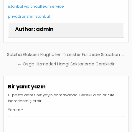
istanbul vip chauffeur service
privattransfer istanbul
Author:
admin
Yazı
Sabiha Gokcen Flughafen Transfer Fur Jede Situation →
gezinmesi
← Osgb Hizmetleri Hangi Sektorlerde Gereklidir
Bir yanıt yazın
E-posta adresiniz yayınlanmayacak.
Gerekli alanlar
*
ile
işaretlenmişlerdir
Yorum
*