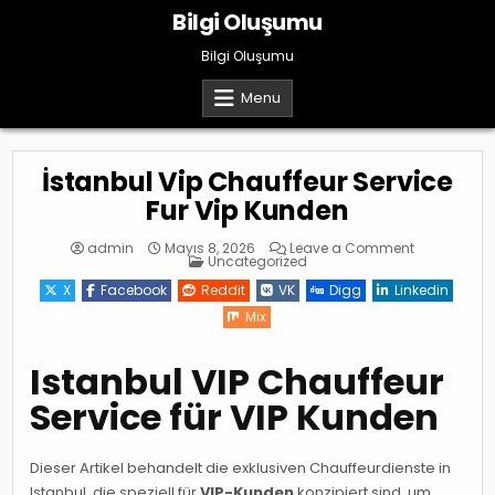
Skip
Bilgi Oluşumu
to
content
Bilgi Oluşumu
Menu
İstanbul Vip Chauffeur Service
Fur Vip Kunden
on
admin
Mayıs 8, 2026
Leave a Comment
Posted
İstanbul
Uncategorized
in
Vip
Chauffeur
X
Facebook
Reddit
VK
Digg
Linkedin
Service
Fur
Mix
Vip
Kunden
Istanbul VIP Chauffeur
Service für VIP Kunden
Dieser Artikel behandelt die exklusiven Chauffeurdienste in
Istanbul, die speziell für
VIP-Kunden
konzipiert sind, um