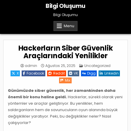
Skip
Bilgi Oluşumu
to
content
Bilgi Oluşumu
Menu
Hackerların Siber Güvenlik
Araçlarındaki Yenilikler
Posted
admin
Ağustos 25, 2025
Uncategorized
in
X
Facebook
Reddit
VK
Digg
Linkedin
Mix
Günümüzde siber güvenlik, her zamankinden daha
önemli bir konu haline geldi.
Hackerlar, sürekli olarak yeni
yöntemler ve araçlar geliştiriyor. Bu yenilikler, hem
saldırganların hem de savunucuların oyun alanında büyük
değişiklikler yaratıyor. Peki, bu değişiklikler neler? Nasıl
çalışıyorlar?