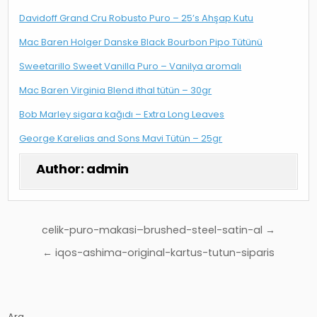
Davidoff Grand Cru Robusto Puro – 25’s Ahşap Kutu
Mac Baren Holger Danske Black Bourbon Pipo Tütünü
Sweetarillo Sweet Vanilla Puro – Vanilya aromalı
Mac Baren Virginia Blend ithal tütün – 30gr
Bob Marley sigara kağıdı – Extra Long Leaves
George Karelias and Sons Mavi Tütün – 25gr
Author:
admin
Yazı
celik-puro-makasi–brushed-steel-satin-al →
gezinmesi
← iqos-ashima-original-kartus-tutun-siparis
Ara