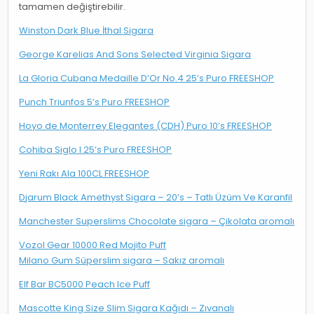
tamamen değiştirebilir.
Winston Dark Blue İthal Sigara
George Karelias And Sons Selected Virginia Sigara
La Gloria Cubana Medaille D’Or No.4 25’s Puro FREESHOP
Punch Triunfos 5’s Puro FREESHOP
Hoyo de Monterrey Elegantes (CDH) Puro 10’s FREESHOP
Cohiba Siglo I 25’s Puro FREESHOP
Yeni Rakı Ala 100CL FREESHOP
Djarum Black Amethyst Sigara – 20’s – Tatlı Üzüm Ve Karanfil
Manchester Superslims Chocolate sigara – Çikolata aromalı
Vozol Gear 10000 Red Mojito Puff
Milano Gum Süperslim sigara – Sakız aromalı
Elf Bar BC5000 Peach Ice Puff
Mascotte King Size Slim Sigara Kağıdı – Zıvanalı