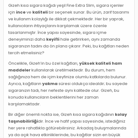
Gizeh kısa sigara kağıdı yeşil Fine Extra Slim, sigara içenler
için
ince
ve
kaliteli
bir seçenek sunar. Bu ürün, zarif tasarımı
ve kullanım kolaylığı ile dikkat çekmektedir. Her bir yaprak,
kullanıcıların ihtiyaçlarını karşılamak üzere özenle
tasarlanmıştır. İnce yapısı sayesinde, sigara içme
deneyiminizi daha
keyifli
hale getirirken, aynı zamanda
sigaranızın tadını da ön plana çıkarır. Peki, bu kağıtları neden
tercih etmelisiniz?
Öncelikle, Gizeh’in bu özel kağıtları,
yüksek kaliteli ham
maddeler
kullanılarak üretilmektedir. Bu durum, hem
sağlığınıza hem de içim keyfinize olumlu katkılarda bulunur.
Ayrıca, kağıtların
yakma
süresi oldukça idealdir; bu sayede
sigaranızın tadı, her nefeste aynı kalitede olur. Gizeh, bu
konuda kullanıcıların beklentilerini her zaman
karşılamaktadır.
Bir diğer önemli nokta ise, Gizeh kısa sigara kağıdının
kolay
taşınabilirliği
dir. İnce ve hafif yapısı sayesinde, istediğiniz
her yere rahatlıkla götürebilirsiniz. Arkadaş buluşmalarında
ya da açık hava etkinliklerinde, bu kağıtlar sizin en büyük