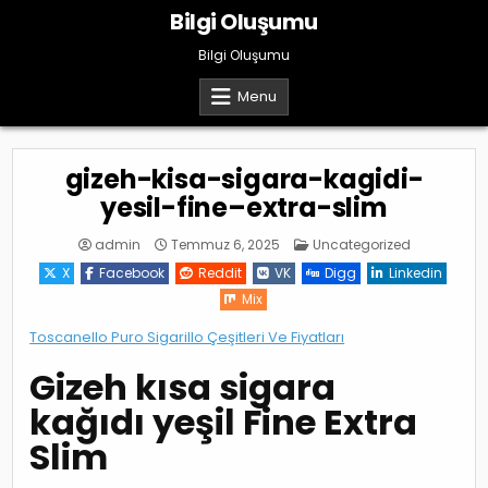
Skip
Bilgi Oluşumu
to
content
Bilgi Oluşumu
Menu
gizeh-kisa-sigara-kagidi-
yesil-fine–extra-slim
Posted
admin
Temmuz 6, 2025
Uncategorized
in
X
Facebook
Reddit
VK
Digg
Linkedin
Mix
Toscanello Puro Sigarillo Çeşitleri Ve Fiyatları
Gizeh kısa sigara
kağıdı yeşil Fine Extra
Slim