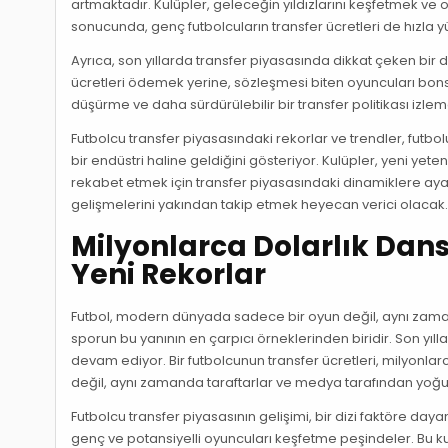
artmaktadır. Kulüpler, geleceğin yıldızlarını keşfetmek v
sonucunda, genç futbolcuların transfer ücretleri de hızla y
Ayrıca, son yıllarda transfer piyasasında dikkat çeken bir d
ücretleri ödemek yerine, sözleşmesi biten oyuncuları bonse
düşürme ve daha sürdürülebilir bir transfer politikası izl
Futbolcu transfer piyasasındaki rekorlar ve trendler, futb
bir endüstri haline geldiğini gösteriyor. Kulüpler, yeni ye
rekabet etmek için transfer piyasasındaki dinamiklere aya
gelişmelerini yakından takip etmek heyecan verici olacak
Milyonlarca Dolarlık Dans
Yeni Rekorlar
Futbol, modern dünyada sadece bir oyun değil, aynı zamand
sporun bu yanının en çarpıcı örneklerinden biridir. Son yı
devam ediyor. Bir futbolcunun transfer ücretleri, milyonla
değil, aynı zamanda taraftarlar ve medya tarafından yoğun
Futbolcu transfer piyasasının gelişimi, bir dizi faktöre day
genç ve potansiyelli oyuncuları keşfetme peşindeler. Bu kul