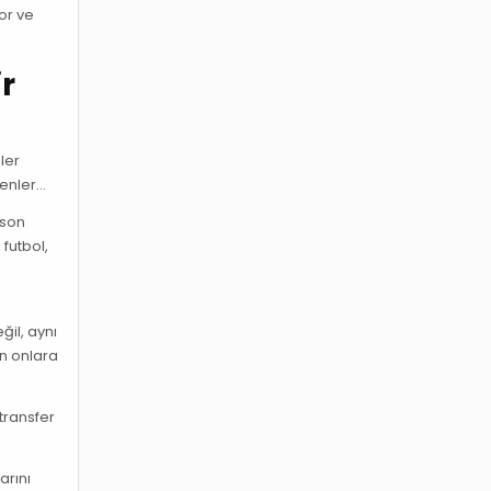
yor ve
r
ler
denler…
 son
futbol,
ğil, aynı
in onlara
 transfer
arını