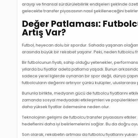
arayışı ve finansal sürdürülebilirlik endişeleri şeklinde özet
gelecekte transfer piyasasının nasıl şekilleneceğini belirl
Değer Patlaması: Futbolcu
Artış Var?
Futbol, heyecan dolu bir spordur. Sahada yaşanan olağanüs
arasında büyük bir rekabet yaşanır. Peki, neden futbolcu fi
Bir futbolcunun fiyatı, sahip olduğu yetenekler, performans
yıllarda bu fiyatlar adeta patlama yaşadı. Bunun arkasında
sadece yerel liglerde oynanan bir spor değil, dünya çapınd
futbolcuların değerini artırıyor çünkü kulüpler, uluslararas
Bununla birlikte, medyanın gücü de futbolcu fiyatlarını etk
zamanda sosyal medyadaki etkileşimleri ve popülerlikleriyl
daha yüksek fiyatlar ödemesine neden olur.
Teknolojinin gelişimi de futbolcu transfer piyasasını etkiler.
hedeflerini daha iyi belirlemelerini sağlar. Bu da doğru oy
Son olarak, rekabetin artması da futbolcu fiyatlarını yukarı