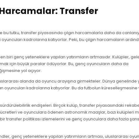
 Harcamalar: Transfer
Ve bu tutku, transfer piyasasında çılgın harcamalarla daha da canlanı
i oyuncuları kadrolarına katıyorlar. Peki, bu çılgın harcamaların ardın
den biri genç yeteneklere yapılan yatırımların artmasıdır. Kulüpler, ge
atmak için büyük paralar ödüyorlar. Bu, genç oyuncuların daha da
ğişmesine yol açıyor.
 uluslararası alanda da oyuncu arayışına girmekteler. Dünya genelinde
ndan oyuncuları kadrolarına katıyorlar. Bu da futbolun küreselleşmesine v
ürdürülebilirlik endişeleri. Birçok kulüp, transfer piyasasındaki rekabe
er ücretleri ve oyunculara ödenen astronomik maaşlar, bazı kulüpleri m
 bir transfer politikası izlemelerini ve genç oyunculara daha fazla şan
dler, genç yeteneklere yapılan yatırımların artması, uluslararası oyu