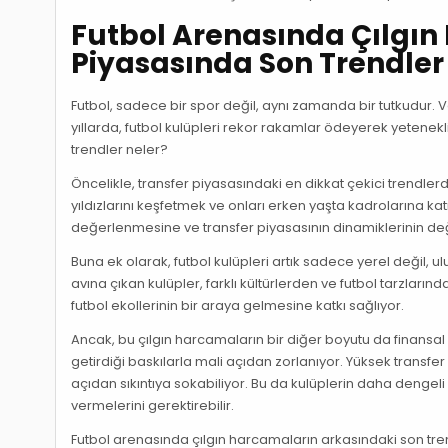
Futbol Arenasında Çılgın
Piyasasında Son Trendler
Futbol, sadece bir spor değil, aynı zamanda bir tutkudur. 
yıllarda, futbol kulüpleri rekor rakamlar ödeyerek yetenekl
trendler neler?
Öncelikle, transfer piyasasındaki en dikkat çekici trendler
yıldızlarını keşfetmek ve onları erken yaşta kadrolarına k
değerlenmesine ve transfer piyasasının dinamiklerinin de
Buna ek olarak, futbol kulüpleri artık sadece yerel değil,
avına çıkan kulüpler, farklı kültürlerden ve futbol tarzları
futbol ekollerinin bir araya gelmesine katkı sağlıyor.
Ancak, bu çılgın harcamaların bir diğer boyutu da finansal s
getirdiği baskılarla mali açıdan zorlanıyor. Yüksek transf
açıdan sıkıntıya sokabiliyor. Bu da kulüplerin daha dengeli
vermelerini gerektirebilir.
Futbol arenasında çılgın harcamaların arkasındaki son tren