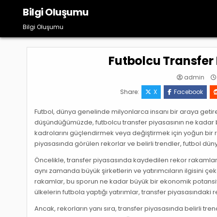
Skip
Bilgi Oluşumu
to
content
Bilgi Oluşumu
Futbolcu Transfer 
admin
Share:
X
Facebook
Futbol, dünya genelinde milyonlarca insanı bir araya getir
düşündüğümüzde, futbolcu transfer piyasasının ne kadar bü
kadrolarını güçlendirmek veya değiştirmek için yoğun bir re
piyasasında görülen rekorlar ve belirli trendler, futbol dün
Öncelikle, transfer piyasasında kaydedilen rekor rakamlar, f
aynı zamanda büyük şirketlerin ve yatırımcıların ilgisini çe
rakamlar, bu sporun ne kadar büyük bir ekonomik potansiyel
ülkelerin futbola yaptığı yatırımlar, transfer piyasasındaki r
Ancak, rekorların yanı sıra, transfer piyasasında belirli 