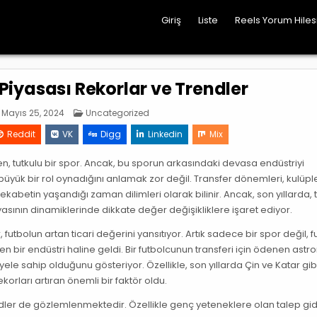
Giriş
Liste
Reels Yorum Hile
Piyasası Rekorlar ve Trendler
Posted
Mayıs 25, 2024
Uncategorized
in
Reddit
VK
Digg
Linkedin
Mix
en, tutkulu bir spor. Ancak, bu sporun arkasındaki devasa endüstriyi
yük bir rol oynadığını anlamak zor değil. Transfer dönemleri, kulüpl
kabetin yaşandığı zaman dilimleri olarak bilinir. Ancak, son yıllarda, 
yasının dinamiklerinde dikkate değer değişikliklere işaret ediyor.
utbolun artan ticari değerini yansıtıyor. Artık sadece bir spor değil, f
ken bir endüstri haline geldi. Bir futbolcunun transferi için ödenen ast
e sahip olduğunu gösteriyor. Özellikle, son yıllarda Çin ve Katar gib
ekorları artıran önemli bir faktör oldu.
trendler de gözlemlenmektedir. Özellikle genç yeteneklere olan talep gi