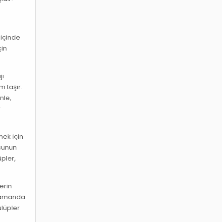
 içinde
çin
jı
m taşır.
nle,
r
mek için
lcunun
üpler,
erin
ı zamanda
ulüpler