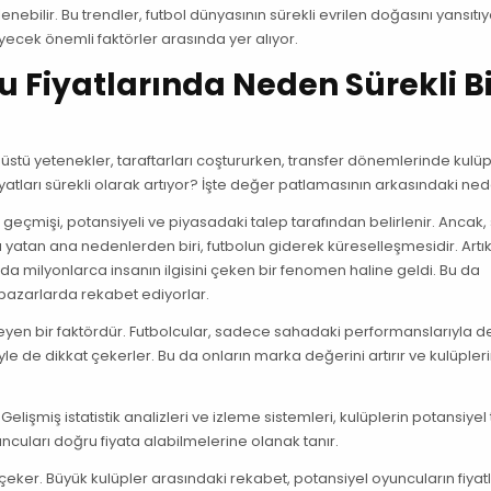
lenebilir. Bu trendler, futbol dünyasının sürekli evrilen doğasını yansıtı
eyecek önemli faktörler arasında yer alıyor.
 Fiyatlarında Neden Sürekli Bi
tü yetenekler, taraftarları coştururken, transfer dönemlerinde kulüp
yatları sürekli olarak artıyor? İşte değer patlamasının arkasındaki ne
 geçmişi, potansiyeli ve piyasadaki talep tarafından belirlenir. Ancak,
 yatan ana nedenlerden biri, futbolun giderek küreselleşmesidir. Artık 
a milyonlarca insanın ilgisini çeken bir fenomen haline geldi. Bu da
ı pazarlarda rekabet ediyorlar.
ileyen bir faktördür. Futbolcular, sadece sahadaki performanslarıyla de
e de dikkat çekerler. Bu da onların marka değerini artırır ve kulüpler
 Gelişmiş istatistik analizleri ve izleme sistemleri, kulüplerin potansiyel
uncuları doğru fiyata alabilmelerine olanak tanır.
 çeker. Büyük kulüpler arasındaki rekabet, potansiyel oyuncuların fiyatl