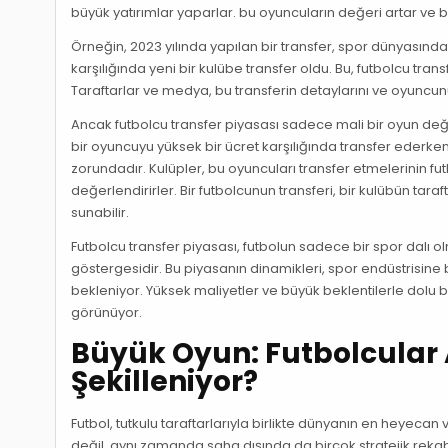
büyük yatırımlar yaparlar. bu oyuncuların değeri artar ve bü
Örneğin, 2023 yılında yapılan bir transfer, spor dünyasınd
karşılığında yeni bir kulübe transfer oldu. Bu, futbolcu tra
Taraftarlar ve medya, bu transferin detaylarını ve oyuncunu
Ancak futbolcu transfer piyasası sadece mali bir oyun deği
bir oyuncuyu yüksek bir ücret karşılığında transfer ederk
zorundadır. Kulüpler, bu oyuncuları transfer etmelerinin fu
değerlendirirler. Bir futbolcunun transferi, bir kulübün tara
sunabilir.
Futbolcu transfer piyasası, futbolun sadece bir spor dalı olm
göstergesidir. Bu piyasanın dinamikleri, spor endüstrisi
bekleniyor. Yüksek maliyetler ve büyük beklentilerle dolu 
görünüyor.
Büyük Oyun: Futbolcular 
Şekilleniyor?
Futbol, tutkulu taraftarlarıyla birlikte dünyanın en heyecan 
değil, aynı zamanda saha dışında da birçok stratejik rekabet