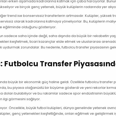
e onları erken aşamada kadrolarına katmak için çaba harcıyorlar. Bunu
ükseliyor ve birçok genç yetenek, büyük kulüplerin radarında yer alıyo
iğer trend ise bonservissiz transferlerin artmasıdır. Kulüpler, yüksek t
rvissiz olarak kadrolarına katmaya yöneliyorlar. Bu, kulüplerin maliye
eme eğiliminde olduğunu gösteriyor.
olun sadece saha içinde değil, saha dışında da büyük bir rekabetin ya
tenekleri keşfetmek, ticari kazançlar elde etmek ve uluslararası arenad
k uydurmak zorundalar. Bu nedenle, futbolcu transfer piyasasının ge
.
: Futbolcu Transfer Piyasasın
a büyük bir ekonomik güç haline geldi. Özellikle futbolcu transfer p
llarda, bu piyasa olağanüstü bir büyüme gösterdi ve yeni rekorlar kırm
rca doları bulabiliyor ve bu rakamlar sadece spor endüstrisinin büyük
 ilgi görmesini sağlıyor.
anıyor. Öncelikle, büyük futbol kulüpleri, dünya genelinde yetenek avın
üpler, genç yetenekleri keşfettiğinde, onları eğitmek ve geliştirmek i