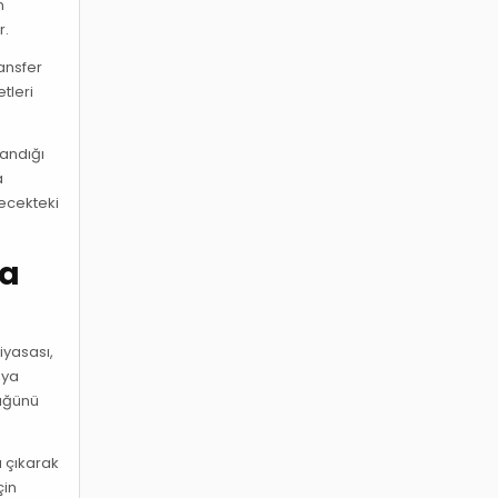
n
r.
ransfer
tleri
şandığı
a
lecekteki
da
iyasası,
aya
lüğünü
a çıkarak
çin