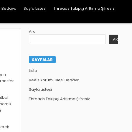
si Bedava
Sayfa Listesi
Threads Takipçi Arttırma Şifresiz
Ara
ARA
SAYFALAR
Liste
erin
Reels Yorum Hilesi Bedava
transfer
Sayfa Listesi
utbol
Threads Takipçi Arttırma Şifresiz
ronomik
i
derek