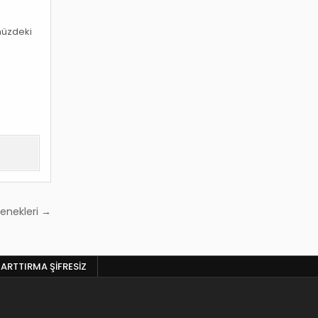
müzdeki
tenekleri →
 ARTTIRMA ŞIFRESIZ