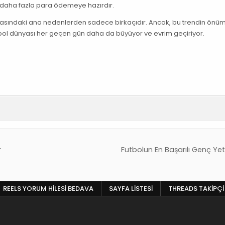
çin daha fazla para ödemeye hazırdır.
 arkasındaki ana nedenlerden sadece birkaçıdır. Ancak, bu trendin önü
ol dünyası her geçen gün daha da büyüyor ve evrim geçiriyor.
r
Futbolun En Başarılı Genç Ye
REELS YORUM HILESI BEDAVA
SAYFA LISTESI
THREADS TAKIPÇI