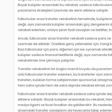
Büyük kulüpler arasındaki bu rekabet, sadece futbolcuların
pazarlama stratejileri üzerinde de derin etkilere sahiptir.
Futbolcular arası transfer rekabetinin temelinde, kulüplerin
değil, aynı zamanda kulüpler arasındaki güç dengelerini de
rekabet ederken, ortaya çıkan fiyat savaşları ve teklifler, 
Ancak, futbolcular arası transfer rekabeti sadece para ve 
üzerinde de etkilidir. Özellikle genç yetenekler için, hangi
Bazı futbolcular için para, diğerleri için ise oynamak iste
kulüpler sadece finansal tekliflerle değil, aynı zamanda f
rekabetinde öne çıkmaya çalışırlar.
Transfer rekabetinin bir başka önemli boyutu da pazarlama
ünlü futbolcuları transfer ederken, bu transferler aynı zama
transferi, kulübün forma satışlarından sponsorluk anlaşmala
hem saha içinde hem de saha dışında rekabet etmek zor
Futbolcular arası transfer rekabeti sadece saha içinde değ
etkilere sahiptir. Büyük kulüpler arasındaki bu rekabet, he
medya ilgisini ve ticari fırsatları da şekillendirir. Bu ned
arasındaki transfer savaşlarını da heyecanla takip ederler