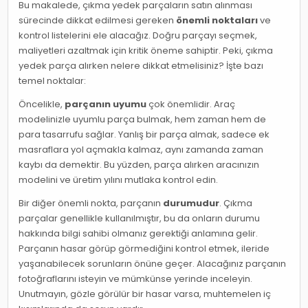
Bu makalede, çıkma yedek parçaların satın alınması
sürecinde dikkat edilmesi gereken
önemli noktaları
ve
kontrol listelerini ele alacağız. Doğru parçayı seçmek,
maliyetleri azaltmak için kritik öneme sahiptir. Peki, çıkma
yedek parça alırken nelere dikkat etmelisiniz? İşte bazı
temel noktalar:
Öncelikle,
parçanın uyumu
çok önemlidir. Araç
modelinizle uyumlu parça bulmak, hem zaman hem de
para tasarrufu sağlar. Yanlış bir parça almak, sadece ek
masraflara yol açmakla kalmaz, aynı zamanda zaman
kaybı da demektir. Bu yüzden, parça alırken aracınızın
modelini ve üretim yılını mutlaka kontrol edin.
Bir diğer önemli nokta, parçanın
durumudur
. Çıkma
parçalar genellikle kullanılmıştır, bu da onların durumu
hakkında bilgi sahibi olmanız gerektiği anlamına gelir.
Parçanın hasar görüp görmediğini kontrol etmek, ileride
yaşanabilecek sorunların önüne geçer. Alacağınız parçanın
fotoğraflarını isteyin ve mümkünse yerinde inceleyin.
Unutmayın, gözle görülür bir hasar varsa, muhtemelen iç