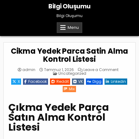
Skip
Bilgi Oluşumu
to
content
Bilgi Oluşumu
Menu
Cikma Yedek Parca Satin Alma
Kontrol Listesi
on
admin
Temmuz 1, 2026
Leave a Comment
Posted
Cikma
Uncategorized
in
Yedek
Parca
X
Facebook
Reddit
VK
Digg
Linkedin
Satin
Alma
Mix
Kontrol
Listesi
Çıkma Yedek Parça
Satın Alma Kontrol
Listesi