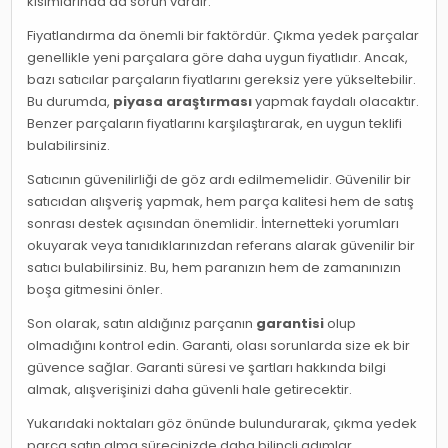
kısımlarında da sorun vardır.
Fiyatlandırma da önemli bir faktördür. Çıkma yedek parçalar
genellikle yeni parçalara göre daha uygun fiyatlıdır. Ancak,
bazı satıcılar parçaların fiyatlarını gereksiz yere yükseltebilir.
Bu durumda,
piyasa araştırması
yapmak faydalı olacaktır.
Benzer parçaların fiyatlarını karşılaştırarak, en uygun teklifi
bulabilirsiniz.
Satıcının güvenilirliği de göz ardı edilmemelidir. Güvenilir bir
satıcıdan alışveriş yapmak, hem parça kalitesi hem de satış
sonrası destek açısından önemlidir. İnternetteki yorumları
okuyarak veya tanıdıklarınızdan referans alarak güvenilir bir
satıcı bulabilirsiniz. Bu, hem paranızın hem de zamanınızın
boşa gitmesini önler.
Son olarak, satın aldığınız parçanın
garantisi
olup
olmadığını kontrol edin. Garanti, olası sorunlarda size ek bir
güvence sağlar. Garanti süresi ve şartları hakkında bilgi
almak, alışverişinizi daha güvenli hale getirecektir.
Yukarıdaki noktaları göz önünde bulundurarak, çıkma yedek
parça satın alma sürecinizde daha bilinçli adımlar