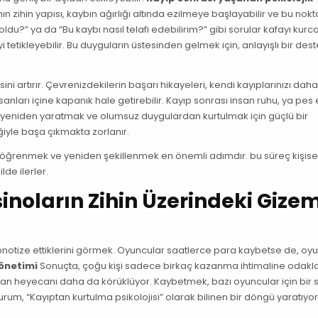
anın zihin yapısı, kaybın ağırlığı altında ezilmeye başlayabilir ve bu nok
du?” ya da “Bu kaybı nasıl telafi edebilirim?” gibi sorular kafayı kurcal
etikleyebilir. Bu duyguların üstesinden gelmek için, anlayışlı bir dest
sini artırır. Çevrenizdekilerin başarı hikayeleri, kendi kayıplarınızı dah
anları içine kapanık hale getirebilir. Kayıp sonrası insan ruhu, ya pes
i yeniden yaratmak ve olumsuz duygulardan kurtulmak için güçlü bir
iğiyle başa çıkmakta zorlanır.
öğrenmek ve yeniden şekillenmek en önemli adımdır. bu süreç kişisel
lde ilerler.
sinoların Zihin Üzerindeki Gizem
 hipnotize ettiklerini görmek. Oyuncular saatlerce para kaybetse de, oy
Yönetimi
Sonuçta, çoğu kişi sadece birkaç kazanma ihtimaline odakla
ulan heyecanı daha da körüklüyor. Kaybetmek, bazı oyuncular için bir 
um, “Kayıptan kurtulma psikolojisi” olarak bilinen bir döngü yaratıyor