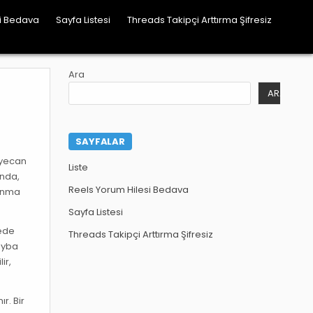
si Bedava
Sayfa Listesi
Threads Takipçi Arttırma Şifresiz
Ara
ARA
SAYFALAR
eyecan
Liste
unda,
Reels Yorum Hilesi Bedava
lanma
Sayfa Listesi
lede
Threads Takipçi Arttırma Şifresiz
kayba
ir,
r. Bir