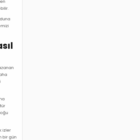
den
ilir.
muduna
emizi
sıl
kazanan
daha
i
nma
tür
çoğu
 izler
n bir gün