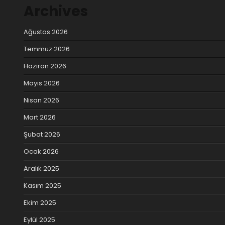
Archives
Ağustos 2026
Temmuz 2026
Haziran 2026
Mayıs 2026
Nisan 2026
Mart 2026
Şubat 2026
Ocak 2026
Aralık 2025
Kasım 2025
Ekim 2025
Eylül 2025