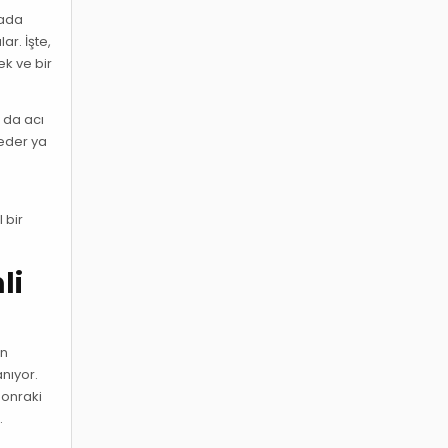
tada
ar. İşte,
ek ve bir
a da acı
 eder ya
 bir
li
un
nıyor.
sonraki
.