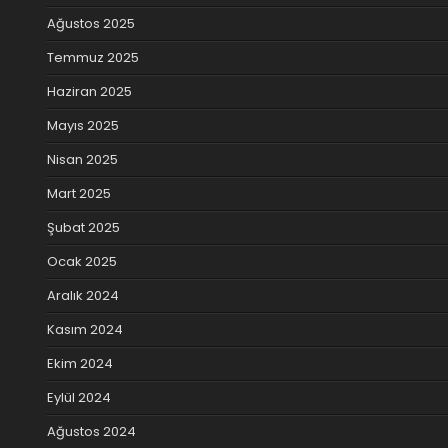
Ağustos 2025
Temmuz 2025
Haziran 2025
Mayıs 2025
Nisan 2025
Mart 2025
Şubat 2025
Ocak 2025
Aralık 2024
Kasım 2024
Ekim 2024
Eylül 2024
Ağustos 2024