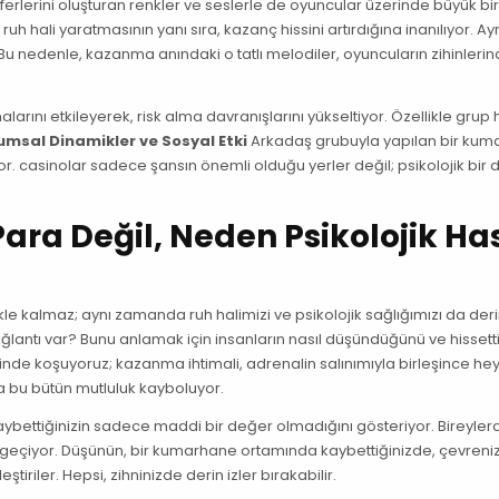
rlerini oluşturan renkler ve seslerle de oyuncular üzerinde büyük bir
ir ruh hali yaratmasının yanı sıra, kazanç hissini artırdığına inanılıyor. Ayr
r. Bu nedenle, kazanma anındaki o tatlı melodiler, oyuncuların zihinlerin
arını etkileyerek, risk alma davranışlarını yükseltiyor. Özellikle grup
umsal Dinamikler ve Sosyal Etki
Arkadaş grubuyla yapılan bir kum
or. casinolar sadece şansın önemli olduğu yerler değil; psikolojik bir
ara Değil, Neden Psikolojik Ha
e kalmaz; aynı zamanda ruh halimizi ve psikolojik sağlığımızı da de
ğlantı var? Bunu anlamak için insanların nasıl düşündüğünü ve hissetti
inde koşuyoruz; kazanma ihtimali, adrenalin salınımıyla birleşince h
da bu bütün mutluluk kayboluyor.
u, kaybettiğinizin sadece maddi bir değer olmadığını gösteriyor. Bireyler
 içe geçiyor. Düşünün, bir kumarhane ortamında kaybettiğinizde, çevreni
ştiriler. Hepsi, zihninizde derin izler bırakabilir.