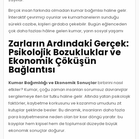
Birçok insan farkında olmadan kumar bağımlısı haline gelir.
İnteraktif çevrimiçi oyunlar ve kumarhanelerin sunduğu
sürekli cazibe, kişileri girdaba çekebilir. Bugün eğlenceden
çok daha fazlası hâline gelen kumar, yarın sosyal yaşamı
Zarların Ardındaki Gerçek:
Psikolojik Bozukluklar ve
Ekonomik Çöküşün
Bağlantısı
Kumar Bağımlılığı ve Ekonomik Sonuçlar
birbirini nasıl
etkiler? Kumar, çoğu zaman insanları sorumsuz davranışlar
sergilemeye iten bir tutku haline gelir. Altında yatan psikolojik
faktörler, kaybetme korkusunu ve kazanma umudunu zıt
kutuplar şeklinde besler. Bu dinamik, insanların daha fazla
para kaybetmesine neden olan bir kısır döngü yaratır. bu
kayıplar hem kişisel hem de toplumsal düzeyde büyük
ekonomik sonuçlar doğurur.