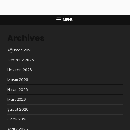
MENU
Archives
Ağustos 2026
Temmuz 2026
Haziran 2026
Mayıs 2026
Nisan 2026
Mart 2026
Şubat 2026
Ocak 2026
Aralık 2025