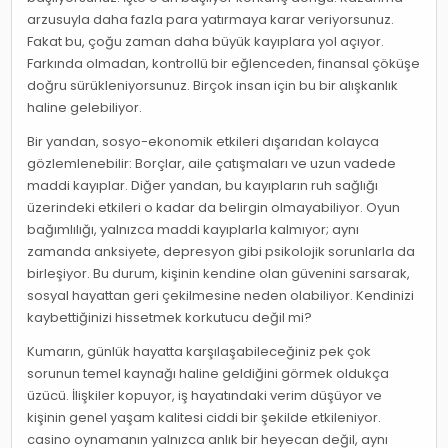
arzusuyla daha fazla para yatırmaya karar veriyorsunuz.
Fakat bu, çoğu zaman daha büyük kayıplara yol açıyor.
Farkında olmadan, kontrollü bir eğlenceden, finansal çöküşe
doğru sürükleniyorsunuz. Birçok insan için bu bir alışkanlık
haline gelebiliyor.
Bir yandan, sosyo-ekonomik etkileri dışarıdan kolayca
gözlemlenebilir: Borçlar, aile çatışmaları ve uzun vadede
maddi kayıplar. Diğer yandan, bu kayıpların ruh sağlığı
üzerindeki etkileri o kadar da belirgin olmayabiliyor. Oyun
bağımlılığı, yalnızca maddi kayıplarla kalmıyor; aynı
zamanda anksiyete, depresyon gibi psikolojik sorunlarla da
birleşiyor. Bu durum, kişinin kendine olan güvenini sarsarak,
sosyal hayattan geri çekilmesine neden olabiliyor. Kendinizi
kaybettiğinizi hissetmek korkutucu değil mi?
Kumarın, günlük hayatta karşılaşabileceğiniz pek çok
sorunun temel kaynağı haline geldiğini görmek oldukça
üzücü. İlişkiler kopuyor, iş hayatındaki verim düşüyor ve
kişinin genel yaşam kalitesi ciddi bir şekilde etkileniyor.
casino oynamanın yalnızca anlık bir heyecan değil, aynı