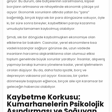
giriyor. Bu durum, aile bütçelerinin sarsılmasına, kişisel
borçların artmasına ve nihayetinde ekonomik çöküşe yol
açıyor. Ekonomik sorunların altında yatan bu “şans”
bağımlılığı, birçok kişiyi sıkı bir para döngüsüne sokuyor, öyle
ki, bir süre sonra bireyler, kaybettikleri parayı kazanma
umuduyla tamamen kaybolmuş olabiliyor.
Şimdi, sıkı bir döngüde kaybolmuşken ekonomiye olan
etkilerine bir bakalım. Casinolar, yerel ekonomilere kısa
vadeli kazançlar sağlıyor görünse de, uzun vadede
insanların harcama alışkanlıklarına olan olumsuz etkisi
toplum genelinde büyük sorunlar yaratıyor. İnsanlar, alışveriş
yapmayı bırakıp kumara yönelene kadar, yerel işletmelerin
ciroları düşüyor. Bu da, daha fazla işsizlik, borç ve
depresyon vakasına yol açıyor. Kısacası, bir çarkın
dönmesiyle başlayan eğlence, birçok aile için karamsar bir
geleceğin habercisi olabiliyor.
Kaybetme Korkusu:
Kumarhanelerin Psikolojik
Aşındırması ve Soğuyan