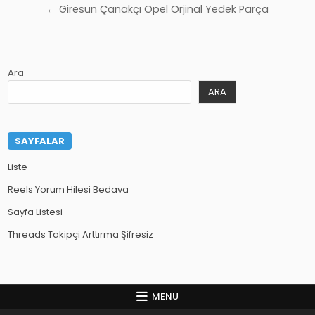
gezinmesi
← Giresun Çanakçı Opel Orjinal Yedek Parça
Ara
ARA
SAYFALAR
Liste
Reels Yorum Hilesi Bedava
Sayfa Listesi
Threads Takipçi Arttırma Şifresiz
MENU