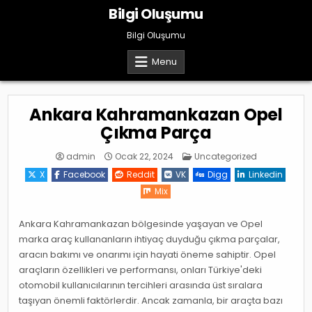
Skip
Bilgi Oluşumu
to
content
Bilgi Oluşumu
Menu
Ankara Kahramankazan Opel
Çıkma Parça
Posted
admin
Ocak 22, 2024
Uncategorized
in
X
Facebook
Reddit
VK
Digg
Linkedin
Mix
Ankara Kahramankazan bölgesinde yaşayan ve Opel
marka araç kullananların ihtiyaç duyduğu çıkma parçalar,
aracın bakımı ve onarımı için hayati öneme sahiptir. Opel
araçların özellikleri ve performansı, onları Türkiye'deki
otomobil kullanıcılarının tercihleri arasında üst sıralara
taşıyan önemli faktörlerdir. Ancak zamanla, bir araçta bazı