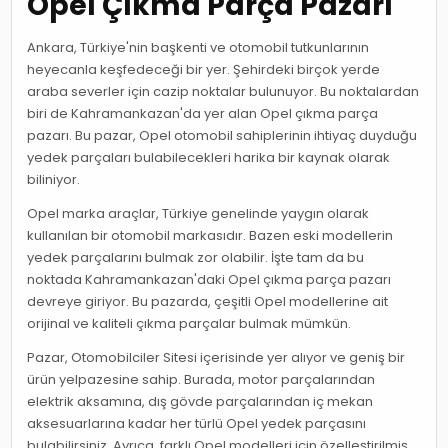
Opel Çıkma Parça Pazarı
Ankara, Türkiye'nin başkenti ve otomobil tutkunlarının
heyecanla keşfedeceği bir yer. Şehirdeki birçok yerde
araba severler için cazip noktalar bulunuyor. Bu noktalardan
biri de Kahramankazan'da yer alan Opel çıkma parça
pazarı. Bu pazar, Opel otomobil sahiplerinin ihtiyaç duyduğu
yedek parçaları bulabilecekleri harika bir kaynak olarak
biliniyor.
Opel marka araçlar, Türkiye genelinde yaygın olarak
kullanılan bir otomobil markasıdır. Bazen eski modellerin
yedek parçalarını bulmak zor olabilir. İşte tam da bu
noktada Kahramankazan'daki Opel çıkma parça pazarı
devreye giriyor. Bu pazarda, çeşitli Opel modellerine ait
orijinal ve kaliteli çıkma parçalar bulmak mümkün.
Pazar, Otomobilciler Sitesi içerisinde yer alıyor ve geniş bir
ürün yelpazesine sahip. Burada, motor parçalarından
elektrik aksamına, dış gövde parçalarından iç mekan
aksesuarlarına kadar her türlü Opel yedek parçasını
bulabilirsiniz. Ayrıca, farklı Opel modelleri için özelleştirilmiş