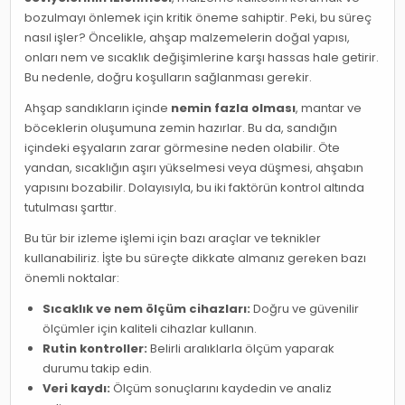
bozulmayı önlemek için kritik öneme sahiptir. Peki, bu süreç
nasıl işler? Öncelikle, ahşap malzemelerin doğal yapısı,
onları nem ve sıcaklık değişimlerine karşı hassas hale getirir.
Bu nedenle, doğru koşulların sağlanması gerekir.
Ahşap sandıkların içinde
nemin fazla olması
, mantar ve
böceklerin oluşumuna zemin hazırlar. Bu da, sandığın
içindeki eşyaların zarar görmesine neden olabilir. Öte
yandan, sıcaklığın aşırı yükselmesi veya düşmesi, ahşabın
yapısını bozabilir. Dolayısıyla, bu iki faktörün kontrol altında
tutulması şarttır.
Bu tür bir izleme işlemi için bazı araçlar ve teknikler
kullanabiliriz. İşte bu süreçte dikkate almanız gereken bazı
önemli noktalar:
Sıcaklık ve nem ölçüm cihazları:
Doğru ve güvenilir
ölçümler için kaliteli cihazlar kullanın.
Rutin kontroller:
Belirli aralıklarla ölçüm yaparak
durumu takip edin.
Veri kaydı:
Ölçüm sonuçlarını kaydedin ve analiz