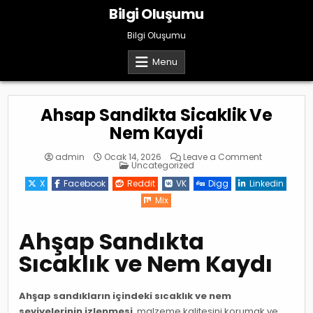
Skip
Bilgi Oluşumu
to
content
Bilgi Oluşumu
Menu
Ahsap Sandikta Sicaklik Ve
Nem Kaydi
on
admin
Ocak 14, 2026
Leave a Comment
Posted
Ahsap
Uncategorized
in
Sandikta
Sicaklik
X
Facebook
Reddit
VK
Digg
Linkedin
Ve
Nem
Mix
Kaydi
Ahşap Sandıkta
Sıcaklık ve Nem Kaydı
Ahşap sandıkların içindeki sıcaklık ve nem
seviyelerinin izlenmesi
, malzeme kalitesini korumak ve