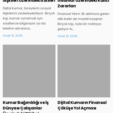
İlişkileri Üzerindeki Etkileri
İnsanlar Üzerindeki Kalıcı
Zararları
Dijital kumar, bireylerin sosyal
ilişkilerini zedeleyebiliyor. Birçok
Finansal Yıkım: İlk aklımıza gelen
kişi, kumar oynamak için
etki belki de maddi kayıplar.
saatlerce bilgisayar ya da
Birçok kişi, öyle bir noktaya
telefon ekranına…
geliyor ki,…
Ocak 10, 2025
Ocak 10, 2025
Posted
Posted
in
in
Kumar Bağımlılığı ve İş
Dijital Kumarın Finansal
Dünyası Çalışanlar
Çöküşe Yol Açması