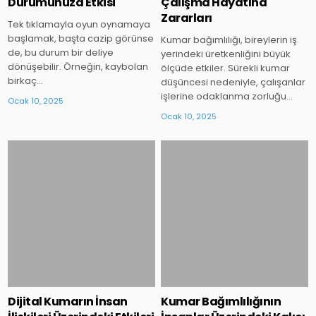
Durumunuza Etkisi
Çalışma Hayatına
Zararları
Tek tıklamayla oyun oynamaya
başlamak, başta cazip görünse
Kumar bağımlılığı, bireylerin iş
de, bu durum bir deliye
yerindeki üretkenliğini büyük
dönüşebilir. Örneğin, kaybolan
ölçüde etkiler. Sürekli kumar
birkaç…
düşüncesi nedeniyle, çalışanlar
işlerine odaklanma zorluğu…
Ocak 10, 2025
Ocak 10, 2025
Posted
Posted
in
in
Dijital Kumarın İnsan
Kumar Bağımlılığının