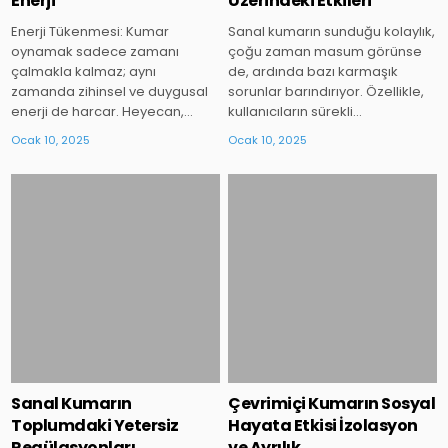
Enerji
Üzerindeki Etkileri
Enerji Tükenmesi: Kumar
Sanal kumarın sunduğu kolaylık,
oynamak sadece zamanı
çoğu zaman masum görünse
çalmakla kalmaz; aynı
de, ardında bazı karmaşık
zamanda zihinsel ve duygusal
sorunlar barındırıyor. Özellikle,
enerji de harcar. Heyecan,…
kullanıcıların sürekli…
Ocak 10, 2025
Ocak 10, 2025
Posted
Posted
in
in
Sanal Kumarın
Çevrimiçi Kumarın Sosyal
Toplumdaki Yetersiz
Hayata Etkisi İzolasyon
Regülasyonları
ve Ayrılık