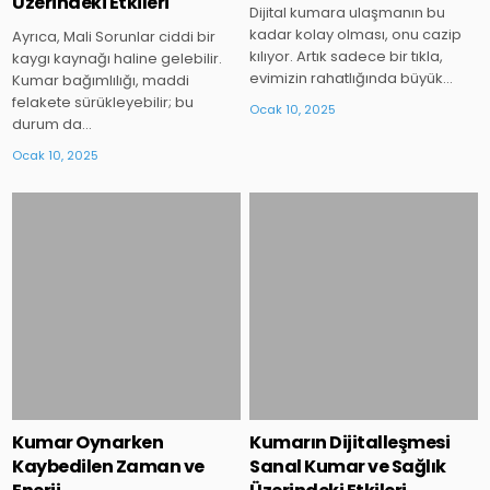
Üzerindeki Etkileri
Dijital kumara ulaşmanın bu
kadar kolay olması, onu cazip
Ayrıca, Mali Sorunlar ciddi bir
kılıyor. Artık sadece bir tıkla,
kaygı kaynağı haline gelebilir.
evimizin rahatlığında büyük…
Kumar bağımlılığı, maddi
felakete sürükleyebilir; bu
Ocak 10, 2025
durum da…
Ocak 10, 2025
Posted
Posted
in
in
Kumar Oynarken
Kumarın Dijitalleşmesi
Kaybedilen Zaman ve
Sanal Kumar ve Sağlık