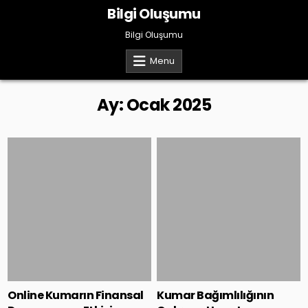
Skip
Bilgi Oluşumu
to
content
Bilgi Oluşumu
Menu
Ay:
Ocak 2025
Posted
Posted
in
in
Online Kumarın Finansal
Kumar Bağımlılığının