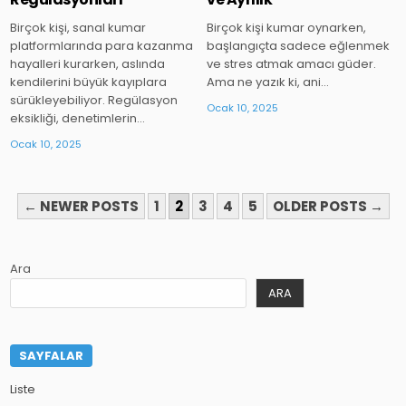
Birçok kişi, sanal kumar
Birçok kişi kumar oynarken,
platformlarında para kazanma
başlangıçta sadece eğlenmek
hayalleri kurarken, aslında
ve stres atmak amacı güder.
kendilerini büyük kayıplara
Ama ne yazık ki, ani…
sürükleyebiliyor. Regülasyon
Ocak 10, 2025
eksikliği, denetimlerin…
Ocak 10, 2025
YAZI
← NEWER POSTS
1
2
3
4
5
OLDER POSTS →
SAYFALAMASI
Ara
ARA
SAYFALAR
Liste