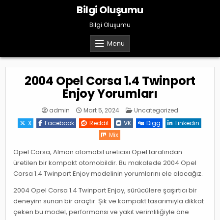
Skip
Bilgi Oluşumu
to
content
Bilgi Oluşumu
Menu
2004 Opel Corsa 1.4 Twinport
Enjoy Yorumları
Posted
admin
Mart 5, 2024
Uncategorized
in
X
Facebook
Reddit
VK
Digg
Linkedin
Mix
Opel Corsa, Alman otomobil üreticisi Opel tarafından
üretilen bir kompakt otomobildir. Bu makalede 2004 Opel
Corsa 1.4 Twinport Enjoy modelinin yorumlarını ele alacağız.
2004 Opel Corsa 1.4 Twinport Enjoy, sürücülere şaşırtıcı bir
deneyim sunan bir araçtır. Şık ve kompakt tasarımıyla dikkat
çeken bu model, performansı ve yakıt verimliliğiyle öne