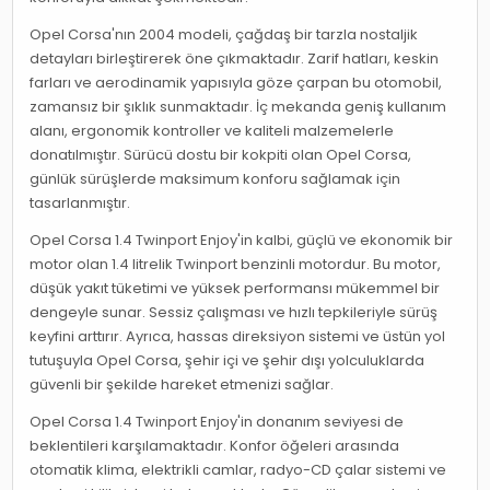
Opel Corsa'nın 2004 modeli, çağdaş bir tarzla nostaljik
detayları birleştirerek öne çıkmaktadır. Zarif hatları, keskin
farları ve aerodinamik yapısıyla göze çarpan bu otomobil,
zamansız bir şıklık sunmaktadır. İç mekanda geniş kullanım
alanı, ergonomik kontroller ve kaliteli malzemelerle
donatılmıştır. Sürücü dostu bir kokpiti olan Opel Corsa,
günlük sürüşlerde maksimum konforu sağlamak için
tasarlanmıştır.
Opel Corsa 1.4 Twinport Enjoy'in kalbi, güçlü ve ekonomik bir
motor olan 1.4 litrelik Twinport benzinli motordur. Bu motor,
düşük yakıt tüketimi ve yüksek performansı mükemmel bir
dengeyle sunar. Sessiz çalışması ve hızlı tepkileriyle sürüş
keyfini arttırır. Ayrıca, hassas direksiyon sistemi ve üstün yol
tutuşuyla Opel Corsa, şehir içi ve şehir dışı yolculuklarda
güvenli bir şekilde hareket etmenizi sağlar.
Opel Corsa 1.4 Twinport Enjoy'in donanım seviyesi de
beklentileri karşılamaktadır. Konfor öğeleri arasında
otomatik klima, elektrikli camlar, radyo-CD çalar sistemi ve